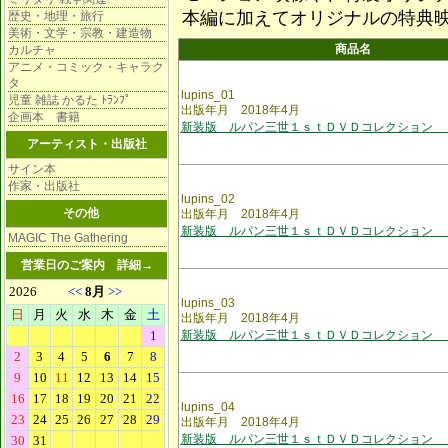
本編に加えてオリジナルの特典
歴史・地理・旅行
美術・文学・宗教・建造物
商品名
カルチャ
アニメ・コミック・キャラク
タ
lupins_01
児童 雑誌 かるた ﾄﾗﾝﾌﾟ
出版年月 2018年4月
企画本 書籍
新装版 ルパン三世１ｓｔＤＶＤコレクション 
アーティスト・出版社
サイン本
作家・出版社
lupins_02
その他
出版年月 2018年4月
新装版 ルパン三世１ｓｔＤＶＤコレクション 
MAGIC The Gathering
営業日のご案内
詳細→
lupins_03
出版年月 2018年4月
新装版 ルパン三世１ｓｔＤＶＤコレクション 
lupins_04
出版年月 2018年4月
新装版 ルパン三世１ｓｔＤＶＤコレクション 