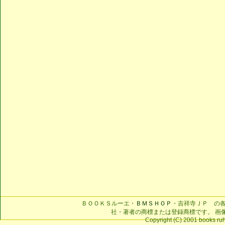
ＢＯＯＫＳルーエ・
ＢＭＳＨＯＰ
・吉祥寺ＪＰ の
社・著者の商標または登録商標です。 画
Copyright (C) 2001 books ruhe