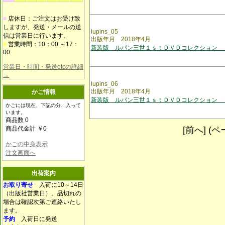
■
店休日：ご注文はお受け致
しますが、発送・メールの送
lupins_05
信は営業日に行います。
出版年月 2018年4月
■
営業時間：10：00.～17：
新装版 ルパン三世１ｓｔＤＶＤコレクション 
00
営業日・時間・発送etcの詳細
→
lupins_06
出版年月 2018年4月
かご情報
新装版 ルパン三世１ｓｔＤＶＤコレクション 
かごには現在、下記の分、入って
います。
商品数 0
商品代金計 ￥0
[前へ] (ペー
かごの中身表示
注文画面へ
出荷案内
お取り寄せ
入荷に10～14日
（出版社営業日）。品切れの
場合は確認次第ご連絡いたし
ます。
予約
入荷日に発送