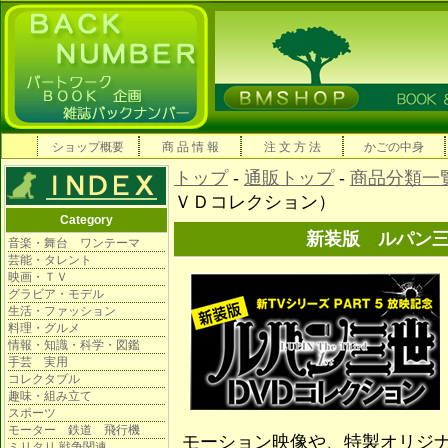
ショップ概要
商 品 情 報
注 文 方 法
かごの中身
トップ
-
通販トップ
-
商品分類一
ＶＤコレクション）
Category
新装版 ルパン
音楽・舞台 ワンテーマ
芸能・タレント
映画・ＴＶ
グラビア・モデル
生活・ファッション
料理・グルメ
情報・知識・科学・図鑑
手芸 実用
コレクタブル
趣味・組み立て
スポーツ
モーター 鉄道 飛行機
モーション映像や、特製オリジ
ミリタリ 戦争関連