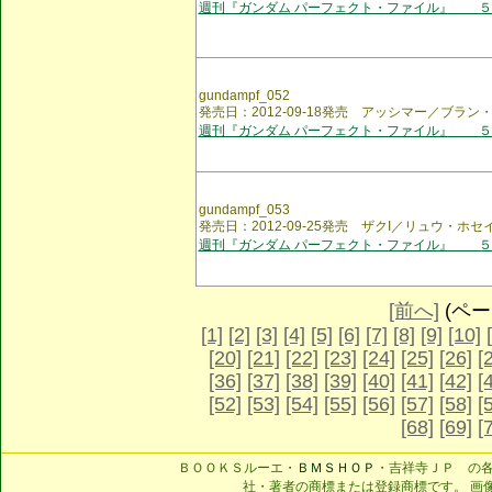
週刊『ガンダム パーフェクト・ファイル』 ５
gundampf_052
発売日：2012-09-18発売 アッシマー／ブラ
週刊『ガンダム パーフェクト・ファイル』 ５
gundampf_053
発売日：2012-09-25発売 ザクI／リュウ・ホセ
週刊『ガンダム パーフェクト・ファイル』 ５
[前へ]
(ページ
[1]
[2]
[3]
[4]
[5]
[6]
[7]
[8]
[9]
[10]
[20]
[21]
[22]
[23]
[24]
[25]
[26]
[
[36]
[37]
[38]
[39]
[40]
[41]
[42]
[
[52]
[53]
[54]
[55]
[56]
[57]
[58]
[
[68]
[69]
[
ＢＯＯＫＳルーエ・
ＢＭＳＨＯＰ
・吉祥寺ＪＰ の
社・著者の商標または登録商標です。 画