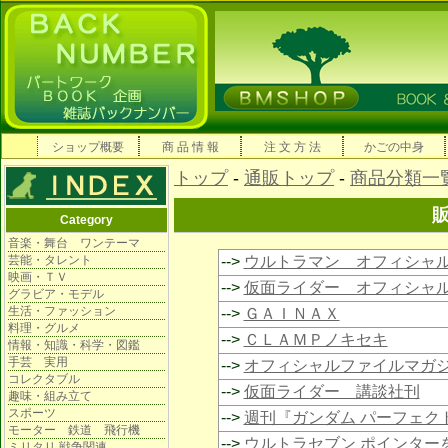
ショップ概要
商 品 情 報
注 文 方 法
かごの中身
トップ
-
通販トップ
-
商品分類一
Category
音楽・舞台 ワンテーマ
芸能・タレント
-->
ウルトラマン オフィシャ
映画・ＴＶ
-->
仮面ライダー オフィシャ
グラビア・モデル
生活・ファッション
-->
ＧＡＩＮＡＸ
料理・グルメ
-->
ＣＬＡＭＰノキセキ
情報・知識・科学・図鑑
手芸 実用
-->
オフィシャルファイルマガ
コレクタブル
-->
仮面ライダー 講談社刊
趣味・組み立て
スポーツ
-->
週刊『ガンダム パーフェク
モーター 鉄道 飛行機
-->
ウルトラセブン ポインター
ミリタリ 戦争関連