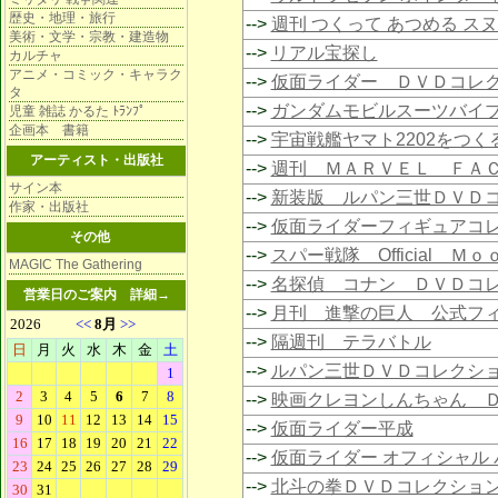
歴史・地理・旅行
-->
週刊 つくって あつめる ス
美術・文学・宗教・建造物
-->
リアル宝探し
カルチャ
アニメ・コミック・キャラク
-->
仮面ライダー ＤＶＤコレ
タ
-->
ガンダムモビルスーツバイ
児童 雑誌 かるた ﾄﾗﾝﾌﾟ
企画本 書籍
-->
宇宙戦艦ヤマト2202をつく
アーティスト・出版社
-->
週刊 ＭＡＲＶＥＬ ＦＡ
サイン本
-->
新装版 ルパン三世ＤＶＤ
作家・出版社
-->
仮面ライダーフィギュアコ
その他
-->
スパー戦隊 Official Ｍ
MAGIC The Gathering
-->
名探偵 コナン ＤＶＤコ
営業日のご案内
詳細→
-->
月刊 進撃の巨人 公式フ
-->
隔週刊 テラバトル
-->
ルパン三世ＤＶＤコレクシ
-->
映画クレヨンしんちゃん 
-->
仮面ライダー平成
-->
仮面ライダー オフィシャル 
-->
北斗の拳ＤＶＤコレクショ