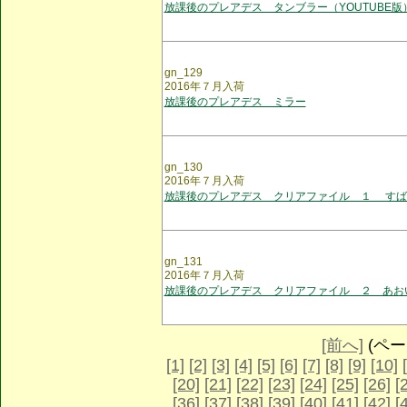
放課後のプレアデス タンブラー（YOUTUBE版
gn_129
2016年７月入荷
放課後のプレアデス ミラー
gn_130
2016年７月入荷
放課後のプレアデス クリアファイル １ すば
gn_131
2016年７月入荷
放課後のプレアデス クリアファイル ２ あお
[前へ]
(ページ
[1]
[2]
[3]
[4]
[5]
[6]
[7]
[8]
[9]
[10]
[20]
[21]
[22]
[23]
[24]
[25]
[26]
[
[36]
[37]
[38]
[39]
[40]
[41]
[42]
[