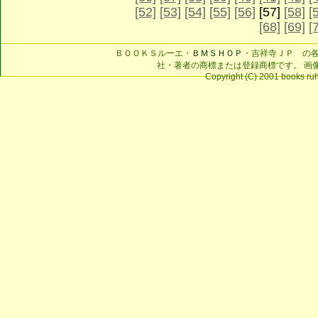
[52]
[53]
[54]
[55]
[56]
[57]
[58]
[
[68]
[69]
[
ＢＯＯＫＳルーエ・
ＢＭＳＨＯＰ
・吉祥寺ＪＰ の
社・著者の商標または登録商標です。 画
Copyright (C) 2001 books ruhe