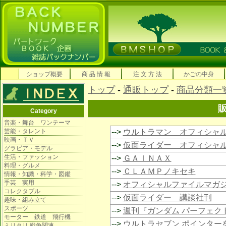
ショップ概要
商 品 情 報
注 文 方 法
かごの中身
トップ
-
通販トップ
-
商品分類一
Category
音楽・舞台 ワンテーマ
芸能・タレント
-->
ウルトラマン オフィシャ
映画・ＴＶ
-->
仮面ライダー オフィシャ
グラビア・モデル
生活・ファッション
-->
ＧＡＩＮＡＸ
料理・グルメ
-->
ＣＬＡＭＰノキセキ
情報・知識・科学・図鑑
手芸 実用
-->
オフィシャルファイルマガ
コレクタブル
-->
仮面ライダー 講談社刊
趣味・組み立て
スポーツ
-->
週刊『ガンダム パーフェク
モーター 鉄道 飛行機
-->
ウルトラセブン ポインター
ミリタリ 戦争関連