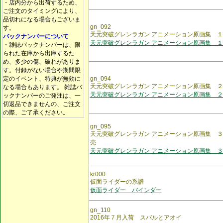
・店内分から出荷するため、
ご注文のタイミングにより、
品切れになる場合もございま
gn_092
す。
天元突破グレンラガン アニメーション原画集 １
バックナンバーについて
天元突破グレンラガン アニメーション原画集 １
・雑誌バックナンバーは、限
られた在庫から出庫するた
め、多少の傷、破れがありま
す。付録がない場合や期間限
定のイベント、特典が無効に
gn_094
天元突破グレンラガン アニメーション原画集 ２
なる場合もあります。 雑誌バ
天元突破グレンラガン アニメーション原画集 ２
ックナンバーのご発注は、一
切返品できませんの、ご注文
の際、ご了承ください。
gn_095
天元突破グレンラガン アニメーション原画集 ３巻 2
売
天元突破グレンラガン アニメーション原画集 ３
kr000
仮面ライダーの系譜
仮面ライダー バインダー
gn_110
2016年７月入荷 スバルとアオイ