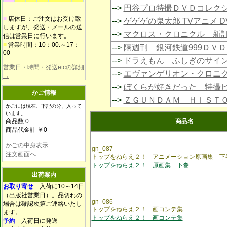
-->
円谷プロ特撮ＤＶＤコレク
■
店休日：ご注文はお受け致
-->
ゲゲゲの鬼太郎 TVアニメ 
しますが、発送・メールの送
-->
マクロス・クロニクル 新
信は営業日に行います。
■
営業時間：10：00.～17：
-->
隔週刊 銀河鉄道999ＤＶ
00
-->
ドラえもん ふしぎのサイ
営業日・時間・発送etcの詳細
-->
エヴァンゲリオン・クロニ
→
-->
ぼくらが好きだった 特撮
かご情報
-->
ＺＧＵＮＤＡＭ ＨＩＳＴ
かごには現在、下記の分、入って
います。
商品数 0
商品名
商品代金計 ￥0
かごの中身表示
gn_087
注文画面へ
トップをねらえ２！ アニメーション原画集 下
トップをねらえ２！ 原画集 下巻
出荷案内
お取り寄せ
入荷に10～14日
（出版社営業日）。品切れの
gn_086
場合は確認次第ご連絡いたし
トップをねらえ２！ 画コンテ集
ます。
トップをねらえ２！ 画コンテ集
予約
入荷日に発送