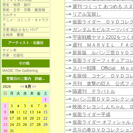
歴史・地理・旅行
-->
週刊 つくって あつめる ス
美術・文学・宗教・建造物
-->
リアル宝探し
カルチャ
アニメ・コミック・キャラク
-->
仮面ライダー ＤＶＤコレ
タ
-->
ガンダムモビルスーツバイ
児童 雑誌 かるた ﾄﾗﾝﾌﾟ
企画本 書籍
-->
宇宙戦艦ヤマト2202をつく
アーティスト・出版社
-->
週刊 ＭＡＲＶＥＬ ＦＡ
サイン本
-->
新装版 ルパン三世ＤＶＤ
作家・出版社
-->
仮面ライダーフィギュアコ
その他
-->
スパー戦隊 Official Ｍ
MAGIC The Gathering
-->
名探偵 コナン ＤＶＤコ
営業日のご案内
詳細→
-->
月刊 進撃の巨人 公式フ
-->
隔週刊 テラバトル
-->
ルパン三世ＤＶＤコレクシ
-->
映画クレヨンしんちゃん 
-->
仮面ライダー平成
-->
仮面ライダー オフィシャル 
-->
北斗の拳ＤＶＤコレクショ