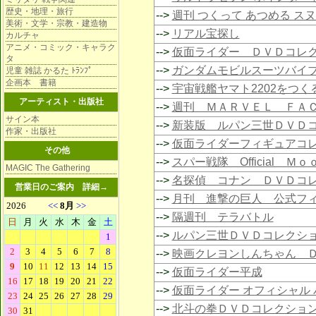
歴史・地理・旅行
-->
週刊 つくって あつめる ス
美術・文学・宗教・建造物
-->
リアル宝探し
カルチャ
アニメ・コミック・キャラク
-->
仮面ライダー ＤＶＤコレ
タ
-->
ガンダムモビルスーツバイ
児童 雑誌 かるた ﾄﾗﾝﾌﾟ
企画本 書籍
-->
宇宙戦艦ヤマト2202をつく
アーティスト・出版社
-->
週刊 ＭＡＲＶＥＬ ＦＡ
サイン本
-->
新装版 ルパン三世ＤＶＤ
作家・出版社
-->
仮面ライダーフィギュアコ
その他
-->
スパー戦隊 Official Ｍ
MAGIC The Gathering
-->
名探偵 コナン ＤＶＤコ
営業日のご案内
詳細→
-->
月刊 進撃の巨人 公式フ
-->
隔週刊 テラバトル
-->
ルパン三世ＤＶＤコレクシ
-->
映画クレヨンしんちゃん 
-->
仮面ライダー平成
-->
仮面ライダー オフィシャル 
-->
北斗の拳ＤＶＤコレクショ