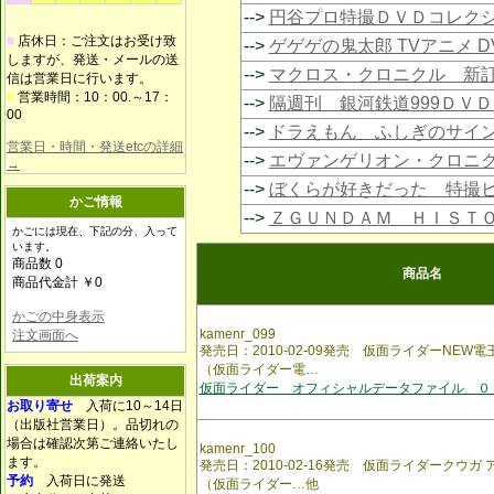
-->
円谷プロ特撮ＤＶＤコレク
■
店休日：ご注文はお受け致
-->
ゲゲゲの鬼太郎 TVアニメ 
しますが、発送・メールの送
-->
マクロス・クロニクル 新
信は営業日に行います。
■
営業時間：10：00.～17：
-->
隔週刊 銀河鉄道999ＤＶ
00
-->
ドラえもん ふしぎのサイ
営業日・時間・発送etcの詳細
-->
エヴァンゲリオン・クロニ
→
-->
ぼくらが好きだった 特撮
かご情報
-->
ＺＧＵＮＤＡＭ ＨＩＳＴ
かごには現在、下記の分、入って
います。
商品数 0
商品名
商品代金計 ￥0
かごの中身表示
kamenr_099
注文画面へ
発売日：2010-02-09発売 仮面ライダーNEW
（仮面ライダー電…
出荷案内
仮面ライダー オフィシャルデータファイル ０
お取り寄せ
入荷に10～14日
（出版社営業日）。品切れの
場合は確認次第ご連絡いたし
kamenr_100
ます。
発売日：2010-02-16発売 仮面ライダークウ
予約
入荷日に発送
（仮面ライダー…他