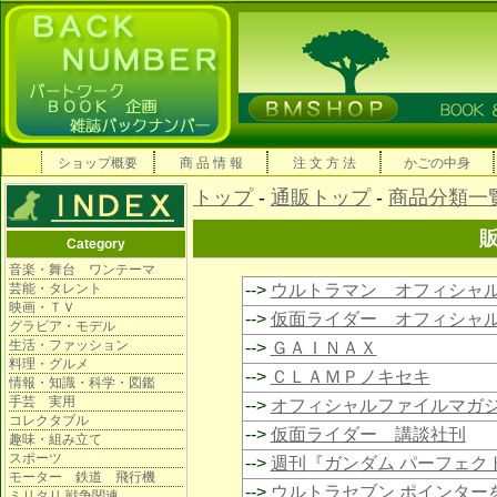
ショップ概要
商 品 情 報
注 文 方 法
かごの中身
トップ
-
通販トップ
-
商品分類一
Category
音楽・舞台 ワンテーマ
芸能・タレント
-->
ウルトラマン オフィシャ
映画・ＴＶ
-->
仮面ライダー オフィシャ
グラビア・モデル
生活・ファッション
-->
ＧＡＩＮＡＸ
料理・グルメ
-->
ＣＬＡＭＰノキセキ
情報・知識・科学・図鑑
手芸 実用
-->
オフィシャルファイルマガ
コレクタブル
-->
仮面ライダー 講談社刊
趣味・組み立て
スポーツ
-->
週刊『ガンダム パーフェク
モーター 鉄道 飛行機
-->
ウルトラセブン ポインター
ミリタリ 戦争関連