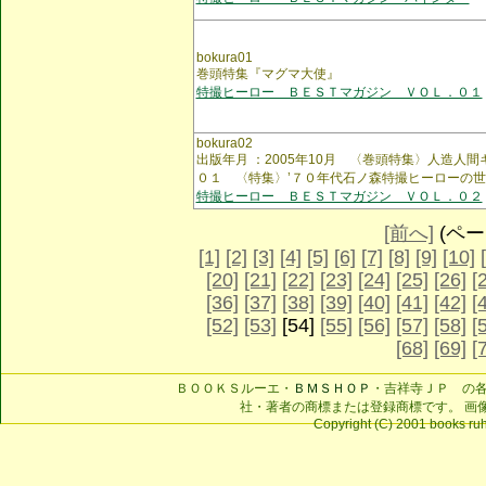
bokura01
巻頭特集『マグマ大使』
特撮ヒーロー ＢＥＳＴマガジン ＶＯＬ．０１
bokura02
出版年月 ：2005年10月 〈巻頭特集〉人造人
０１ 〈特集〉’７０年代石ノ森特撮ヒーローの世
特撮ヒーロー ＢＥＳＴマガジン ＶＯＬ．０２
[前へ]
(ページ
[1]
[2]
[3]
[4]
[5]
[6]
[7]
[8]
[9]
[10]
[20]
[21]
[22]
[23]
[24]
[25]
[26]
[
[36]
[37]
[38]
[39]
[40]
[41]
[42]
[
[52]
[53]
[54]
[55]
[56]
[57]
[58]
[
[68]
[69]
[
ＢＯＯＫＳルーエ・
ＢＭＳＨＯＰ
・吉祥寺ＪＰ の
社・著者の商標または登録商標です。 画
Copyright (C) 2001 books ruhe