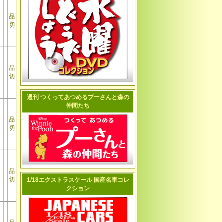
品
切
品
切
週刊 つくってあつめるプーさんと森の
仲間たち
品
切
品
切
1/18エクストラスケール 国産名車コレ
クション