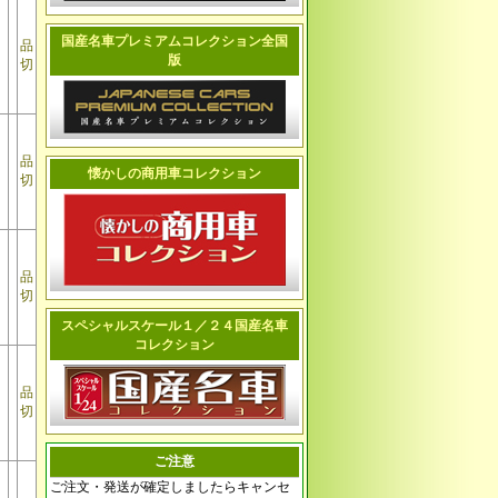
国産名車プレミアムコレクション全国
品
版
切
品
懐かしの商用車コレクション
切
品
切
スペシャルスケール１／２４国産名車
コレクション
品
切
ご注意
ご注文・発送が確定しましたらキャンセ