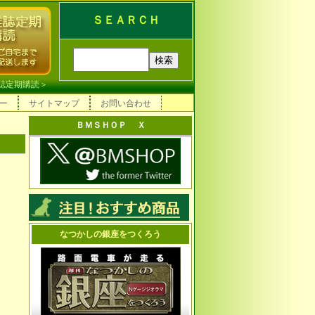
ＳＥＡＲＣＨ
誌定期購読
＞
ー
サイトマップ
お問い合わせ
ＢＭＳＨＯＰ Ｘ
なつかしの銀座をつくろう