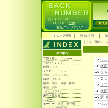
ショップ概要
商 品 情 報
注
トップ
-
通販トッ
Category
音楽・舞台 ワンテーマ
-->
ウル
芸能・タレント
-->
仮面
映画・ＴＶ
グラビア・モデル
-->
ＧＡ
生活・ファッション
-->
ＣＬ
料理・グルメ
情報・知識・科学・図鑑
-->
オフ
手芸 実用
-->
仮面
コレクタブル
趣味・組み立て
-->
週刊
スポーツ
-->
ウル
モーター 鉄道 飛行機
ミリタリ 戦争関連