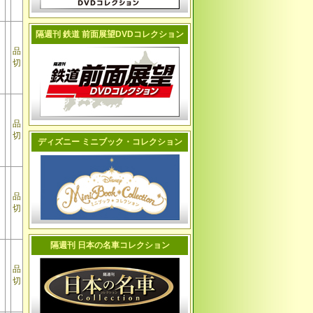
隔週刊 鉄道 前面展望DVDコレクション
品
切
品
切
ディズニー ミニブック・コレクション
品
切
隔週刊 日本の名車コレクション
品
切