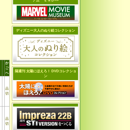
アム ＥＮＤ-->
ディズニー大人のぬり絵コレクション
か
ご
隔週刊 太陽にほえろ！ DVDコレクショ
へ
ン
品
切
品
切