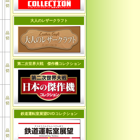
品
切
大人のレザークラフト
品
切
第二次世界大戦 傑作機コレクション
品
切
品
切
鉄道運転室展望DVDコレクション
品
切