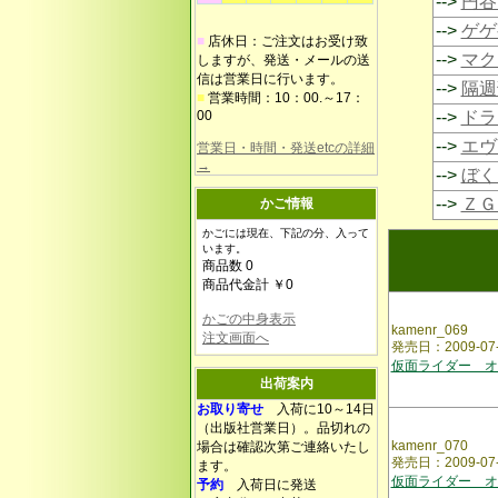
-->
円谷
-->
ゲゲ
■
店休日：ご注文はお受け致
-->
マク
しますが、発送・メールの送
信は営業日に行います。
-->
隔週
■
営業時間：10：00.～17：
00
-->
ドラ
-->
エヴ
営業日・時間・発送etcの詳細
→
-->
ぼく
-->
ＺＧ
かご情報
かごには現在、下記の分、入って
います。
商品数 0
商品代金計 ￥0
かごの中身表示
kamenr_069
注文画面へ
発売日：2009-0
仮面ライダー オ
出荷案内
お取り寄せ
入荷に10～14日
（出版社営業日）。品切れの
kamenr_070
場合は確認次第ご連絡いたし
発売日：2009-0
ます。
仮面ライダー オ
予約
入荷日に発送