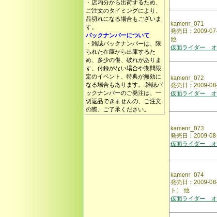
・店内分から出荷するため、
ご注文のタイミングにより、
品切れになる場合もございま
kamenr_071
す。
発売日：2009-
バックナンバーについて
他
・雑誌バックナンバーは、限
仮面ライダー オ
られた在庫から出庫するた
め、多少の傷、破れがありま
す。付録がない場合や期間限
定のイベント、特典が無効に
kamenr_072
なる場合もあります。 雑誌バ
発売日：2009-
ックナンバーのご発注は、一
仮面ライダー オ
切返品できませんの、ご注文
の際、ご了承ください。
kamenr_073
発売日：2009-
仮面ライダー オ
kamenr_074
発売日：2009-
ト） 他
仮面ライダー オ