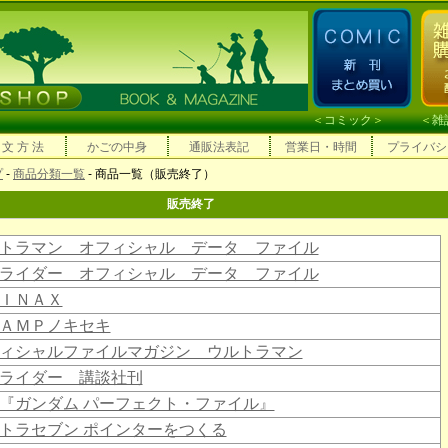
＜
コミック
＞ ＜
雑
 文 方 法
かごの中身
通販法表記
営業日・時間
プライバシ
プ
-
商品分類一覧
- 商品一覧（販売終了）
販売終了
トラマン オフィシャル データ ファイル
ライダー オフィシャル データ ファイル
ＩＮＡＸ
ＡＭＰノキセキ
ィシャルファイルマガジン ウルトラマン
ライダー 講談社刊
『ガンダム パーフェクト・ファイル』
トラセブン ポインターをつくる