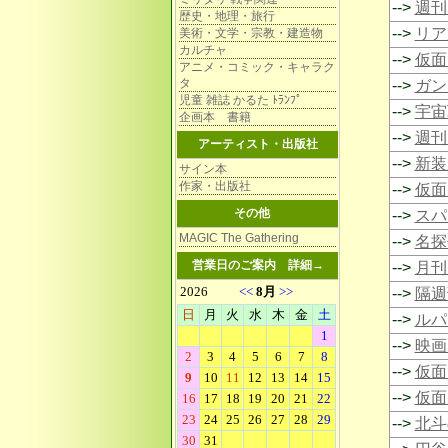
-->
週刊
歴史・地理・旅行
-->
リア
美術・文学・宗教・建造物
カルチャ
-->
仮面
アニメ・コミック・キャラク
タ
-->
ガン
児童 雑誌 かるた ﾄﾗﾝﾌﾟ
-->
宇宙
企画本 書籍
-->
週刊
アーティスト・出版社
-->
新装
サイン本
作家・出版社
-->
仮面
その他
-->
スパ
MAGIC The Gathering
-->
名探
営業日のご案内
詳細→
-->
月刊
-->
隔週
-->
ルパ
-->
映画
-->
仮面
-->
仮面
-->
北斗