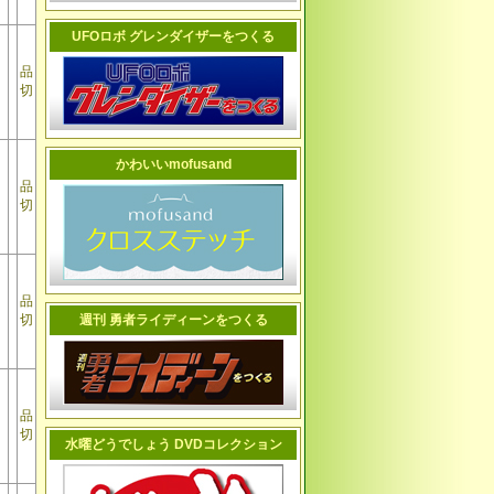
UFOロボ グレンダイザーをつくる
品
切
かわいいmofusand
品
切
品
切
週刊 勇者ライディーンをつくる
品
切
水曜どうでしょう DVDコレクション