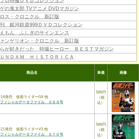
プロ特撮ＤＶＤコレクション
ゲの鬼太郎 TVアニメ DVDマガジン
ロス・クロニクル 新訂版
刊 銀河鉄道999ＤＶＤコレクション
えもん ふしぎのサインエンス
ァンゲリオン・クロニクル 新訂版
らが好きだった 特撮ヒーロー ＢＥＳＴマガジン
ＵＮＤＡＭ ＨＩＳＴＯＲＩＣＡ
商品名
単価
画像
586円
7-14発売 仮面ライダーG4 他
（税
フィシャルデータファイル ０６９号
込）
586円
7-21発売 仮面ライダーV3 他
（税
フィシャルデータファイル ０７０号
込）