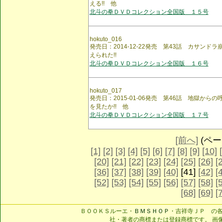
える!! 他
北斗の拳ＤＶＤコレクション全国版 １５号
hokuto_016
発売日：2014-12-22発売 第43話 カサンドラ
えられた!!
北斗の拳ＤＶＤコレクション全国版 １６号
hokuto_017
発売日：2015-01-06発売 第46話 地獄からの
を見たか!! 他
北斗の拳ＤＶＤコレクション全国版 １７号
[前へ]
(ページ
[1]
[2]
[3]
[4]
[5]
[6]
[7]
[8]
[9]
[10]
[20]
[21]
[22]
[23]
[24]
[25]
[26]
[
[36]
[37]
[38]
[39]
[40]
[41]
[42]
[
[52]
[53]
[54]
[55]
[56]
[57]
[58]
[
[68]
[69]
[
ＢＯＯＫＳルーエ・
ＢＭＳＨＯＰ
・吉祥寺ＪＰ の
社・著者の商標または登録商標です。 画