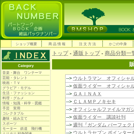
ショップ概要
商 品 情 報
注 文 方 法
かごの中身
トップ
-
通販トップ
-
商品分類一
Category
音楽・舞台 ワンテーマ
芸能・タレント
-->
ウルトラマン オフィシャ
映画・ＴＶ
-->
仮面ライダー オフィシャ
グラビア・モデル
生活・ファッション
-->
ＧＡＩＮＡＸ
料理・グルメ
-->
ＣＬＡＭＰノキセキ
情報・知識・科学・図鑑
手芸 実用
-->
オフィシャルファイルマガ
コレクタブル
-->
仮面ライダー 講談社刊
趣味・組み立て
スポーツ
-->
週刊『ガンダム パーフェク
モーター 鉄道 飛行機
-->
ウルトラセブン ポインター
ミリタリ 戦争関連