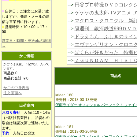
-->
円谷プロ特撮ＤＶＤコレク
■
店休日：ご注文はお受け致
-->
ゲゲゲの鬼太郎 TVアニメ 
しますが、発送・メールの送
-->
マクロス・クロニクル 新
信は営業日に行います。
■
営業時間：10：00.～17：
-->
隔週刊 銀河鉄道999ＤＶ
00
-->
ドラえもん ふしぎのサイ
営業日・時間・発送etcの詳細
-->
エヴァンゲリオン・クロニ
→
-->
ぼくらが好きだった 特撮
かご情報
-->
ＺＧＵＮＤＡＭ ＨＩＳＴ
かごには現在、下記の分、入って
います。
商品数 0
商品名
商品代金計 ￥0
かごの中身表示
注文画面へ
krider_180
発売日：2018-03-13発売
仮面ライダー オフィシャル パーフェクト ファイル
出荷案内
お取り寄せ
入荷に10～14日
（出版社営業日）。品切れの
場合は確認次第ご連絡いたし
krider_181
ます。
発売日：2018-03-20発売
予約
入荷日に発送
仮面ライダー オフィシャル パーフェクト ファイル