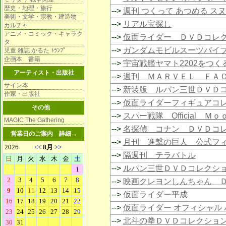
歴史・地理・旅行
-->
週刊 つくって あつめる ス
美術・文学・宗教・建造物
-->
リアル宝探し
カルチャ
アニメ・コミック・キャラク
-->
仮面ライダー ＤＶＤコレ
タ
-->
ガンダムモビルスーツバイ
児童 雑誌 かるた ﾄﾗﾝﾌﾟ
企画本 書籍
-->
宇宙戦艦ヤマト2202をつく
アーティスト・出版社
-->
週刊 ＭＡＲＶＥＬ ＦＡ
サイン本
-->
新装版 ルパン三世ＤＶＤ
作家・出版社
-->
仮面ライダーフィギュアコ
その他
-->
スパー戦隊 Official Ｍ
MAGIC The Gathering
-->
名探偵 コナン ＤＶＤコ
営業日のご案内
詳細→
-->
月刊 進撃の巨人 公式フ
-->
隔週刊 テラバトル
-->
ルパン三世ＤＶＤコレクシ
-->
映画クレヨンしんちゃん 
-->
仮面ライダー平成
-->
仮面ライダー オフィシャル 
-->
北斗の拳ＤＶＤコレクショ