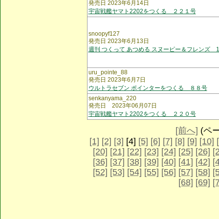
発売日 2023年6月14日
宇宙戦艦ヤマト2202をつくる ２２１号
snoopyf127
発売日 2023年6月13日
週刊 つくって あつめる スヌーピー＆フレンズ 1
uru_pointe_88
発売日 2023年6月7日
ウルトラセブン ポインターをつくる ８８号
senkanyama_220
発売日 2023年06月07日
宇宙戦艦ヤマト2202をつくる ２２０号
[前へ]
(ページ
[1]
[2]
[3]
[4]
[5]
[6]
[7]
[8]
[9]
[10]
[20]
[21]
[22]
[23]
[24]
[25]
[26]
[
[36]
[37]
[38]
[39]
[40]
[41]
[42]
[
[52]
[53]
[54]
[55]
[56]
[57]
[58]
[
[68]
[69]
[