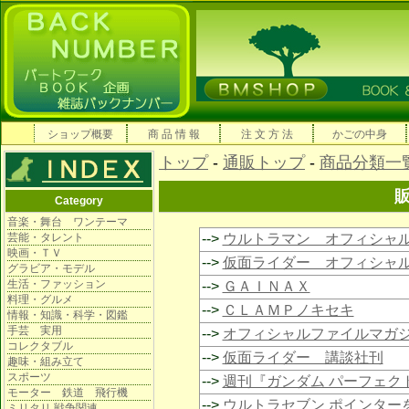
ショップ概要
商 品 情 報
注 文 方 法
かごの中身
トップ
-
通販トップ
-
商品分類一
Category
音楽・舞台 ワンテーマ
芸能・タレント
-->
ウルトラマン オフィシャ
映画・ＴＶ
-->
仮面ライダー オフィシャ
グラビア・モデル
生活・ファッション
-->
ＧＡＩＮＡＸ
料理・グルメ
-->
ＣＬＡＭＰノキセキ
情報・知識・科学・図鑑
手芸 実用
-->
オフィシャルファイルマガ
コレクタブル
-->
仮面ライダー 講談社刊
趣味・組み立て
スポーツ
-->
週刊『ガンダム パーフェク
モーター 鉄道 飛行機
-->
ウルトラセブン ポインター
ミリタリ 戦争関連