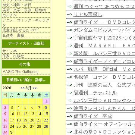
歴史・地理・旅行
-->
週刊 つくって あつめる ス
美術・文学・宗教・建造物
-->
リアル宝探し
カルチャ
アニメ・コミック・キャラク
-->
仮面ライダー ＤＶＤコレ
タ
-->
ガンダムモビルスーツバイ
児童 雑誌 かるた ﾄﾗﾝﾌﾟ
企画本 書籍
-->
宇宙戦艦ヤマト2202をつく
アーティスト・出版社
-->
週刊 ＭＡＲＶＥＬ ＦＡ
サイン本
-->
新装版 ルパン三世ＤＶＤ
作家・出版社
-->
仮面ライダーフィギュアコ
その他
-->
スパー戦隊 Official Ｍ
MAGIC The Gathering
-->
名探偵 コナン ＤＶＤコ
営業日のご案内
詳細→
-->
月刊 進撃の巨人 公式フ
-->
隔週刊 テラバトル
-->
ルパン三世ＤＶＤコレクシ
-->
映画クレヨンしんちゃん 
-->
仮面ライダー平成
-->
仮面ライダー オフィシャル 
-->
北斗の拳ＤＶＤコレクショ