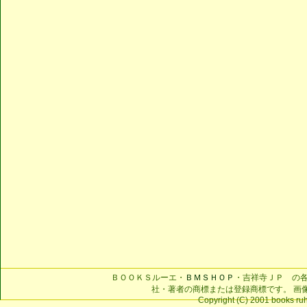
ＢＯＯＫＳルーエ・
ＢＭＳＨＯＰ
・吉祥寺ＪＰ の
社・著者の商標または登録商標です。 画
Copyright (C) 2001 books ruhe