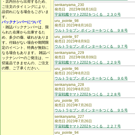
・店内分から出荷するため、
senkanyama_230
ご注文のタイミングにより、
発売日 2023年08月16日
品切れになる場合もございま
宇宙戦艦ヤマト2202をつくる ２３０号
す。
uru_pointe_98
バックナンバーについて
発売日 2023年8月16日
・雑誌バックナンバーは、限
ウルトラセブン ポインターをつくる ９８号
られた在庫から出庫するた
uru_pointe_97
め、多少の傷、破れがありま
発売日 2023年8月9日
す。付録がない場合や期間限
ウルトラセブン ポインターをつくる ９７号
定のイベント、特典が無効に
なる場合もあります。 雑誌バ
senkanyama_229
発売日 2023年08月09日
ックナンバーのご発注は、一
宇宙戦艦ヤマト2202をつくる ２２９号
切返品できませんの、ご注文
の際、ご了承ください。
uru_pointe_96
発売日 2023年8月2日
ウルトラセブン ポインターをつくる ９６号
senkanyama_228
発売日 2023年8月2日
宇宙戦艦ヤマト2202をつくる ２２８号
uru_pointe_95
発売日 2023年7月26日
ウルトラセブン ポインターをつくる ９５号
senkanyama_227
発売日 2023年7月26日
宇宙戦艦ヤマト2202をつくる ２２７号
uru_pointe_94