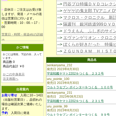
-->
円谷プロ特撮ＤＶＤコレク
■
店休日：ご注文はお受け致
-->
ゲゲゲの鬼太郎 TVアニメ 
しますが、発送・メールの送
-->
マクロス・クロニクル 新
信は営業日に行います。
■
営業時間：10：00.～17：
-->
隔週刊 銀河鉄道999ＤＶ
00
-->
ドラえもん ふしぎのサイ
営業日・時間・発送etcの詳細
-->
エヴァンゲリオン・クロニ
→
-->
ぼくらが好きだった 特撮
かご情報
-->
ＺＧＵＮＤＡＭ ＨＩＳＴ
かごには現在、下記の分、入って
います。
商品名
商品数 0
senkanyama_232
商品代金計 ￥0
発売日 2023年8月30日
宇宙戦艦ヤマト2202をつくる ２３２号
かごの中身表示
注文画面へ
uru_pointe_100
発売日 2023年8月30日
ウルトラセブン ポインターをつくる １００号
出荷案内
senkanyama_231
お取り寄せ
入荷に10～14日
発売日 2023年08月23日
（出版社営業日）。品切れの
宇宙戦艦ヤマト2202をつくる ２３１号
場合は確認次第ご連絡いたし
uru_pointe_99
ます。
発売日 2023年8月23日
予約
入荷日に発送
ウルトラセブン ポインターをつくる ９９号