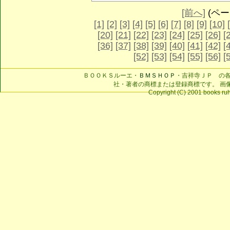
[前へ]
(ページ
[1]
[2]
[3]
[4]
[5]
[6]
[7]
[8]
[9]
[10]
[20]
[21]
[22]
[23]
[24]
[25]
[26]
[
[36]
[37]
[38]
[39]
[40]
[41]
[42]
[
[52]
[53]
[54]
[55]
[56]
[
ＢＯＯＫＳルーエ・
ＢＭＳＨＯＰ
・吉祥寺ＪＰ の
社・著者の商標または登録商標です。 画
Copyright (C) 2001 books ruhe