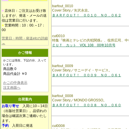
barfout_0010
Cover Story／矢沢永吉。
■
店休日：ご注文はお受け致
ＢＡＲＦＯＵＴ！ ００１０ ＮＯ．０６２
しますが、発送・メールの送
信は営業日に行います。
■
営業時間：10：00.～17：
00
cut0010
営業日・時間・発送etcの詳細
特集『映画とテレビの共犯関係』、役所広司、中
→
ＣＵＴ カット VOL.108 00年10月号
かご情報
かごには現在、下記の分、入って
います。
barfout_0009
商品数 0
Cover Story／サニーデイ・サービス。
商品代金計 ￥0
ＢＡＲＦＯＵＴ！ ０００９ ＮＯ．０６１
かごの中身表示
注文画面へ
barfout_0008
出荷案内
Cover Story／MONDO GROSSO。
ＢＡＲＦＯＵＴ！ ０００８ ＮＯ．０６０
お取り寄せ
入荷に10～14日
（出版社営業日）。品切れの
場合は確認次第ご連絡いたし
ます。
予約
入荷日に発送
cut0008