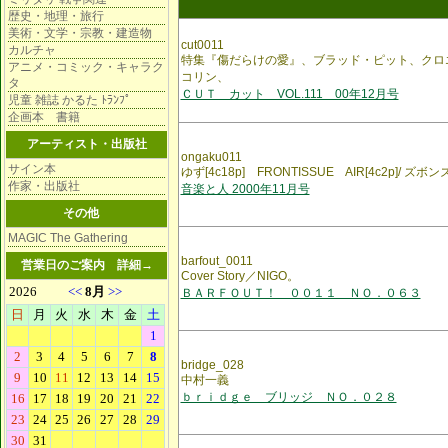
歴史・地理・旅行
美術・文学・宗教・建造物
cut0011
カルチャ
特集『傷だらけの愛』、ブラッド・ピット、クロ
アニメ・コミック・キャラク
コリン、
タ
ＣＵＴ カット VOL.111 00年12月号
児童 雑誌 かるた ﾄﾗﾝﾌﾟ
企画本 書籍
アーティスト・出版社
ongaku011
サイン本
ゆず[4c18p] FRONTISSUE AIR[4c2p]/ ズボンズ
作家・出版社
音楽と人 2000年11月号
その他
MAGIC The Gathering
barfout_0011
営業日のご案内
詳細→
Cover Story／NIGO。
ＢＡＲＦＯＵＴ！ ００１１ ＮＯ．０６３
bridge_028
中村一義
ｂｒｉｄｇｅ ブリッジ ＮＯ．０２８