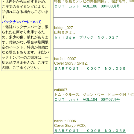
特集『映画とテレビの共犯関係』、役所広司、中
・店内分から出荷するため、
ＣＵＴ カット VOL.106 00年08月号
ご注文のタイミングにより、
品切れになる場合もございま
す。
バックナンバーについて
・雑誌バックナンバーは、限
bridge_027
られた在庫から出庫するた
山崎まさよし
め、多少の傷、破れがありま
ｂｒｉｄｇｅ ブリッジ ＮＯ．０２７
す。付録がない場合や期間限
定のイベント、特典が無効に
なる場合もあります。 雑誌バ
ックナンバーのご発注は、一
barfout_0007
切返品できませんの、ご注文
Cover Story／SPITZ。
の際、ご了承ください。
ＢＡＲＦＯＵＴ！ ０００７ ＮＯ．０５９
cut0007
トム・クルーズ、ジョン・ウー、ビョークIN『
ＣＵＴ カット VOL.104 00年07月号
barfout_0006
Cover Story／ACO。
ＢＡＲＦＯＵＴ！ ０００６ ＮＯ．０５８