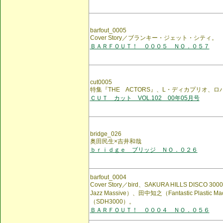
barfout_0005
Cover Story／ブランキー・ジェット・シティ。
ＢＡＲＦＯＵＴ！ ０００５ ＮＯ．０５７
cut0005
特集『THE ACTORS』、L・ディカプリオ、
ＣＵＴ カット VOL.102 00年05月号
bridge_026
奥田民生×吉井和哉
ｂｒｉｄｇｅ ブリッジ ＮＯ．０２６
barfout_0004
Cover Story／bird、SAKURA HILLS DISCO 300
Jazz Massive）、田中知之（Fantastic Plastic
（SDH3000）。
ＢＡＲＦＯＵＴ！ ０００４ ＮＯ．０５６