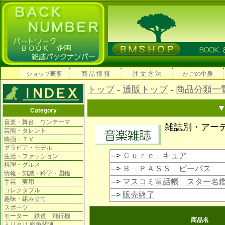
ショップ概要
商 品 情 報
注 文 方 法
かごの中身
トップ
-
通販トップ
-
商品分類一
Category
音楽・舞台 ワンテーマ
雑誌別・アー
芸能・タレント
映画・ＴＶ
グラビア・モデル
-->
Ｃｕｒｅ キュア
生活・ファッション
料理・グルメ
-->
Ｂ－ＰＡＳＳ ビーパス
情報・知識・科学・図鑑
-->
マスコミ電話帳 スター名
手芸 実用
コレクタブル
-->
販売終了
趣味・組み立て
スポーツ
モーター 鉄道 飛行機
商品名
ミリタリ 戦争関連