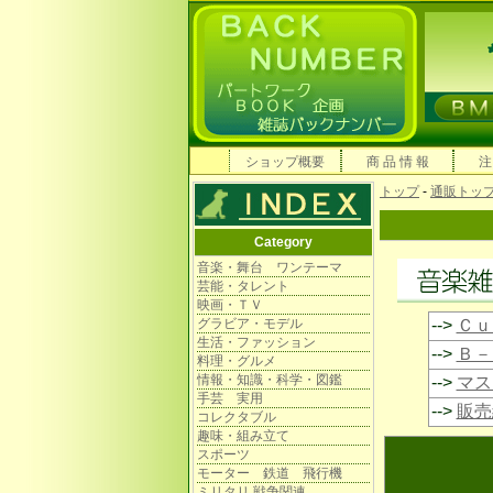
ショップ概要
商 品 情 報
注
トップ
-
通販トッ
Category
音楽・舞台 ワンテーマ
芸能・タレント
映画・ＴＶ
グラビア・モデル
-->
Ｃｕ
生活・ファッション
-->
Ｂ－
料理・グルメ
情報・知識・科学・図鑑
-->
マス
手芸 実用
-->
販売
コレクタブル
趣味・組み立て
スポーツ
モーター 鉄道 飛行機
ミリタリ 戦争関連