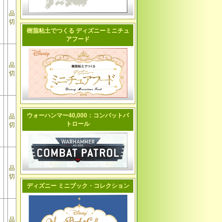
品
切
樹脂粘土でつくる ディズニーミニチュ
アフード
品
切
ウォーハンマー40,000：コンバットパ
品
トロール
切
品
切
ディズニー ミニブック・コレクション
品