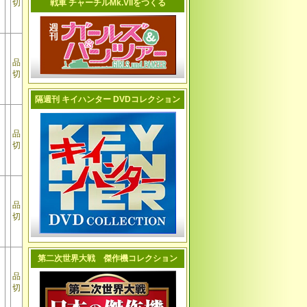
切
戦車 チャーチルMk.VIIをつくる
品
切
隔週刊 キイハンター DVDコレクション
品
切
品
切
第二次世界大戦 傑作機コレクション
品
切