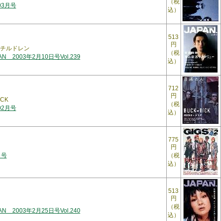
（税
03月号
込）
513
円
チルドレン
（税
PAN 2003年2月10日号Vol.239
込）
712
円
CK
（税
02月号
込）
775
円
月号
（税
込）
513
円
（税
PAN 2003年2月25日号Vol.240
込）