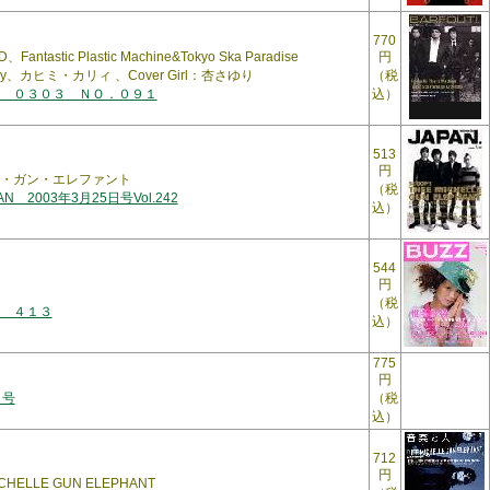
770
Fantastic Plastic Machine&Tokyo Ska Paradise
円
yray、カヒミ・カリィ 、Cover Girl：杏さゆり
（税
 ０３０３ ＮＯ．０９１
込）
513
円
・ガン・エレファント
（税
PAN 2003年3月25日号Vol.242
込）
544
円
（税
 ４１３
込）
775
円
月号
（税
込）
712
円
HELLE GUN ELEPHANT