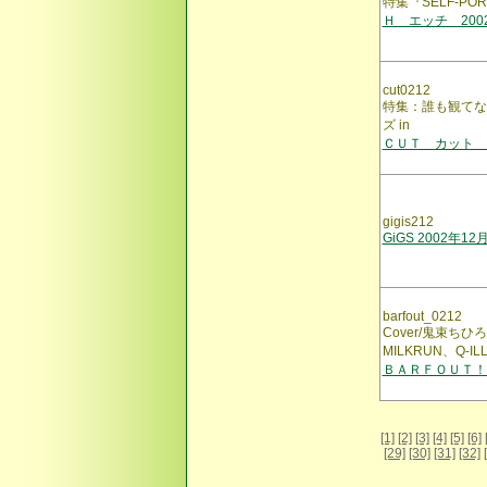
特集『SELF-PO
Ｈ エッチ 200
cut0212
特集：誰も観てな
ズ in
ＣＵＴ カット VO
gigis212
GiGS 2002年12
barfout_0212
Cover/鬼束ちひろ、t
MILKRUN、Q-
ＢＡＲＦＯＵＴ！
[1]
[2]
[3]
[4]
[5]
[6]
[29]
[30]
[31]
[32]