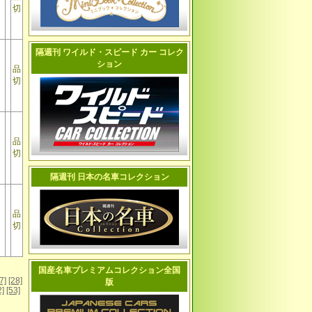
切
隔週刊 ワイルド・スピード カー コレク
ション
品
切
品
切
隔週刊 日本の名車コレクション
品
切
国産名車プレミアムコレクション全国
7]
[28]
版
2]
[53]