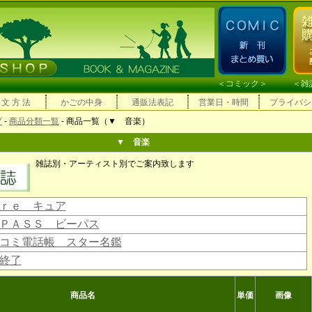
＜
コミック
＞ ＜
雑
 文 方 法
かごの中身
通販法表記
営業日・時間
プライバシ
プ
-
商品分類一覧
- 商品一覧（▼ 音楽）
▼ 音楽
雑誌別・アーティスト別でご案内致します
ｒｅ キュア
ＰＡＳＳ ビーパス
コミ電話帳 スター名鑑
終了
商品名
単価
画像