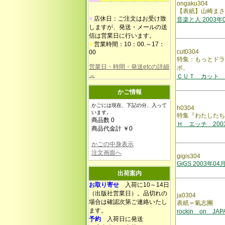
ongaku304
【表紙】山崎まさ
■
店休日：ご注文はお受け致
音楽と人 2003年
しますが、発送・メールの送
信は営業日に行います。
■
営業時間：10：00.～17：
cut0304
00
特集：もっとドラ
営業日・時間・発送etcの詳細
ポ、
→
ＣＵＴ カット VO
かご情報
かごには現在、下記の分、入って
h0304
います。
特集『わたしたち
商品数 0
Ｈ エッチ 200
商品代金計 ￥0
かごの中身表示
注文画面へ
gigis304
GiGS 2003年04
出荷案内
お取り寄せ
入荷に10～14日
（出版社営業日）。品切れの
ja0304
場合は確認次第ご連絡いたし
表紙＝氣志團
ます。
rockin on JA
予約
入荷日に発送