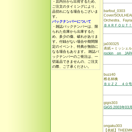
・店内分から出荷するため、
ご注文のタイミングにより、
barfout_0303
品切れになる場合もございま
Cover/SOULHEAD、
す。
Orchestra、Fa
バックナンバーについて
ＢＡＲＦＯＵＴ！
・雑誌バックナンバーは、限
られた在庫から出庫するた
め、多少の傷、破れがありま
す。付録がない場合や期間限
ja030325
定のイベント、特典が無効に
表紙＝ミッシェル
なる場合もあります。 雑誌バ
rockin on JA
ックナンバーのご発注は、一
切返品できませんの、ご注文
の際、ご了承ください。
buzz40
椎名林檎
ＢＵＺＺ ４０号
gigis303
GiGS 2003年03
ongaku303
【表紙】THEEMIC