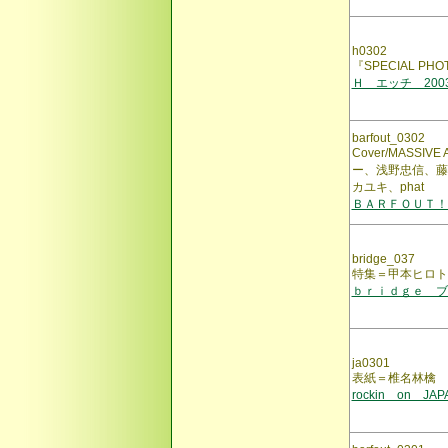
h0302
『SPECIAL PHO
Ｈ エッチ 200
barfout_0302
Cover/MASSI
ー、浅野忠信、藤
カユキ、phat
ＢＡＲＦＯＵＴ！
bridge_037
特集＝甲本ヒロト
ｂｒｉｄｇｅ ブ
ja0301
表紙＝椎名林檎
rockin on JA