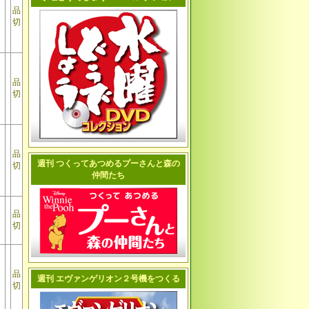
品
切
品
切
品
週刊 つくってあつめるプーさんと森の
切
仲間たち
品
切
品
週刊 エヴァンゲリオン２号機をつくる
切