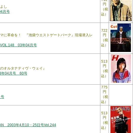
円
よし
（税
04月号
込）
722
マに革命を！ 『池袋ウエストゲートパーク』現場潜入レ
円
（税
L.148 03年04月号
込）
513
円
のオルタナティヴ・ウェイ』
（税
3年04月号 60号
込）
775
円
月号
（税
込）
513
円
（税
PAN 2003年4月10・25日号Vol.244
込）