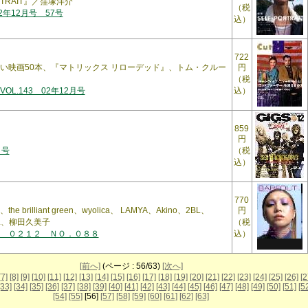
RTRAIT』／窪塚洋介
（税
2年12月号 57号
込）
722
い映画50本、『マトリックス リローデッド』、トム・クルー
円
（税
L.143 02年12月号
込）
859
円
月号
（税
込）
770
he brilliant green、wyolica、 LAMYA、Akino、2BL、
円
ILL、柳田久美子
（税
 ０２１２ ＮＯ．０８８
込）
[前へ]
(ページ : 56/63)
[次へ]
[7]
[8]
[9]
[10]
[11]
[12]
[13]
[14]
[15]
[16]
[17]
[18]
[19]
[20]
[21]
[22]
[23]
[24]
[25]
[26]
[2
[33]
[34]
[35]
[36]
[37]
[38]
[39]
[40]
[41]
[42]
[43]
[44]
[45]
[46]
[47]
[48]
[49]
[50]
[51]
[5
[54]
[55]
[56]
[57]
[58]
[59]
[60]
[61]
[62]
[63]