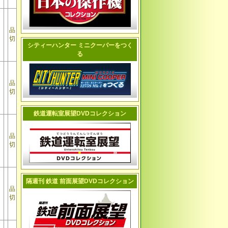
品
切
シティーハンター ミニクーパーをつく
る
品
切
鉄道運転室展望DVDコレクション
品
切
隔週刊 鉄道 前面展望DVDコレクション
品
切