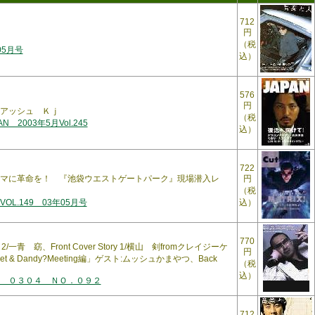
712
円
（税
05月号
込）
576
円
アッシュ Ｋｊ
（税
AN 2003年5月Vol.245
込）
722
マに革命を！ 『池袋ウエストゲートパーク』現場潜入レ
円
（税
L.149 03年05月号
込）
770
tory 2/一青 窈、Front Cover Story 1/横山 剣fromクレイジーケ
円
t & Dandy?Meeting編」ゲスト:ムッシュかまやつ、Back
（税
込）
 ０３０４ ＮＯ．０９２
712