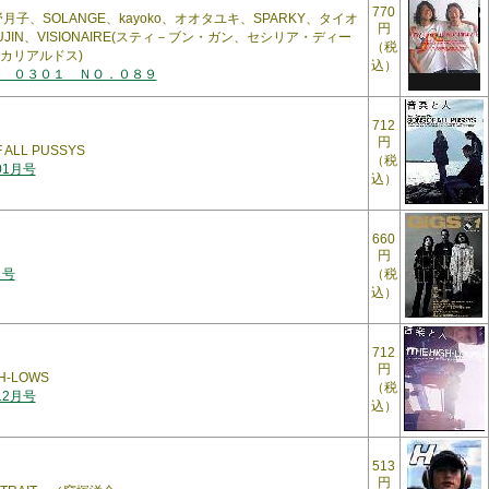
770
、天野月子、SOLANGE、kayoko、オオタユキ、SPARKY、タイオ
円
UJIN、VISIONAIRE(スティ－ブン・ガン、セシリア・ディー
（税
カリアルドス)
込）
 ０３０１ ＮＯ．０８９
712
円
ALL PUSSYS
（税
01月号
込）
660
円
月号
（税
込）
712
円
H-LOWS
（税
12月号
込）
513
円