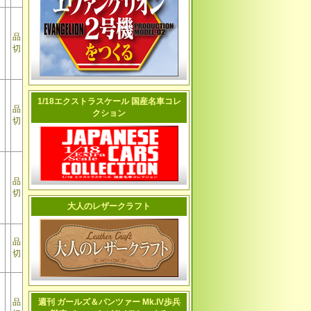
品
切
1/18エクストラスケール 国産名車コレ
品
クション
切
品
切
大人のレザークラフト
品
切
品
週刊 ガールズ＆パンツァー Mk.IV歩兵