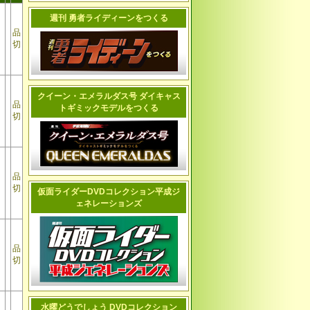
週刊 勇者ライディーンをつくる
品
切
クイーン・エメラルダス号 ダイキャス
品
トギミックモデルをつくる
切
品
切
仮面ライダーDVDコレクション平成ジ
ェネレーションズ
品
切
水曜どうでしょう DVDコレクション