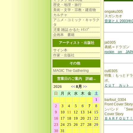
歴史・地理・旅行
美術・文学・宗教・建造物
ongaku305
カルチャ
スガシカオ
アニメ・コミック・キャラク
音楽と人 2003年
タ
児童 雑誌 かるた ﾄﾗﾝﾌﾟ
企画本 書籍
ja0305
アーティスト・出版社
表紙＝ドラゴン 
サイン本
rockin on JAP
作家・出版社
その他
MAGIC The Gathering
cut0305
特集：もっとドラ
営業日のご案内
詳細→
ポ、
ＣＵＴ カット VO
barfout_0304
Front Cover S
ンバンド 「Swee
Cover Story
ＢＡＲＦＯＵＴ！