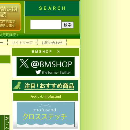
ＳＥＡＲＣＨ
誌定期購読
＞
ー
サイトマップ
お問い合わせ
ＢＭＳＨＯＰ Ｘ
かわいいmofusand
か
ご
へ