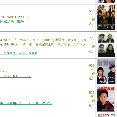
513
円
TOGRAPHIC ISSUE』
（税
3年02月号 58号
込）
770
VE ATTACK、「アカルイミライ」featuring 黒澤清、オダギリジョ
円
竜也/MURO、一青 窈、古武家賢太郎、高宮マキ、スズキタ
（税
込）
 ０３０２ ＮＯ．０９０
607
円
×ｋｊ
（税
リッジ ＮＯ．０３７
込）
513
円
（税
PAN 2003年1月10・25日号 Vol.238
込）