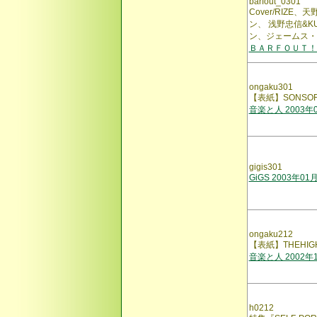
barfout_0301
Cover/RIZE
ン、 浅野忠信&K
ン、ジェームス・
ＢＡＲＦＯＵＴ！
ongaku301
【表紙】SONSOF 
音楽と人 2003年
gigis301
GiGS 2003年01
ongaku212
【表紙】THEHIG
音楽と人 2002年
h0212