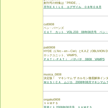
創刊号の特集は「PRIDE」。
月刊ＥＸＩＬＥ エグザイル ０８年０８月
cut0808
ベン・バーンズ
ＣＵＴ カット VOL.233 08年08月号 ベン
pati0808
HYDE（L'Arc～en～Ciel）とK.A.Z（OBLIVI
ロックユニット、VAMPS。
ＰＡＴｉ-ＰＡＴｉ パチパチ 0808 VAMPS
musica_0808
決定版！ マキシマム ザ ホルモン徹底解体イン
ＭＵＳＩＣＡ ムジカ 2008年08月マキシマム 
ongaku0808
ＶＡＭＰＳ
音楽と人 2008年08月号 ＶＡＭＰＳ