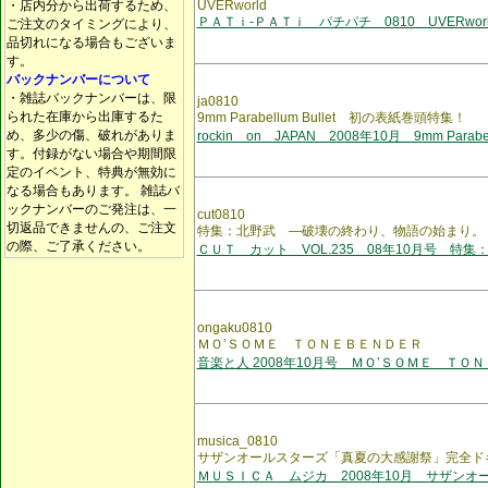
・店内分から出荷するため、
UVERworld
ＰＡＴｉ-ＰＡＴｉ パチパチ 0810 UVERworl
ご注文のタイミングにより、
品切れになる場合もございま
す。
バックナンバーについて
・雑誌バックナンバーは、限
ja0810
られた在庫から出庫するた
9mm Parabellum Bullet 初の表紙巻頭特集！
め、多少の傷、破れがありま
rockin on JAPAN 2008年10月 9mm Parabell
す。付録がない場合や期間限
定のイベント、特典が無効に
なる場合もあります。 雑誌バ
ックナンバーのご発注は、一
cut0810
切返品できませんの、ご注文
特集：北野武 ―破壊の終わり、物語の始まり。
の際、ご了承ください。
ＣＵＴ カット VOL.235 08年10月号 特集
ongaku0810
ＭＯ’ＳＯＭＥ ＴＯＮＥＢＥＮＤＥＲ
音楽と人 2008年10月号 ＭＯ’ＳＯＭＥ ＴＯＮ
musica_0810
サザンオールスターズ「真夏の大感謝祭」完全ド
ＭＵＳＩＣＡ ムジカ 2008年10月 サザンオ