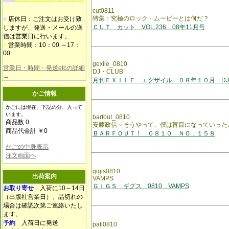
cut0811
特集：究極のロック・ムービーとは何だ？
■
店休日：ご注文はお受け致
ＣＵＴ カット VOL.236 08年11月号
しますが、発送・メールの送
信は営業日に行います。
■
営業時間：10：00.～17：
00
gexile_0810
営業日・時間・発送etcの詳細
DJ・CLUB
→
月刊ＥＸＩＬＥ エグザイル ０８年１０月 DJ・
かご情報
かごには現在、下記の分、入って
います。
barfout_0810
商品数 0
安藤政信～そうやって、僕は盲目になっていった
商品代金計 ￥0
ＢＡＲＦＯＵＴ！ ０８１０ ＮＯ．１５８
かごの中身表示
注文画面へ
gigis0810
出荷案内
VAMPS
ＧｉＧＳ ギグス 0810 VAMPS
お取り寄せ
入荷に10～14日
（出版社営業日）。品切れの
場合は確認次第ご連絡いたし
ます。
予約
入荷日に発送
pati0810