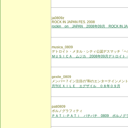
ja0809z
ROCK IN JAPAN FES. 2008
rockin on JAPAN 2008年09月 ROCK IN JA
musica_0809
デトロイト・メタル・シティ公認デスマッチ「ヘビメ
ＭＵＳＩＣＡ ムジカ 2008年09月デトロイト
gexile_0809
メンバー７イン注目の"和のエンターテインメント
月刊ＥＸＩＬＥ エグザイル ０８年０９月
pati0809
ポルノグラフィティ
ＰＡＴｉ-ＰＡＴｉ パチパチ 0809 ポルノグ