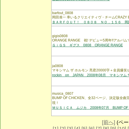
barfout_0808
岡田准一 率いるクリエイティヴ・チームCRAZY B
ＢＡＲＦＯＵＴ！ ０８０８ ＮＯ．１５６ 岡
gigis0808
ORANGE RANGE 祝! デビュー5周年!!アル
ＧｉＧＳ ギグス 0808 ORANGE RANGE
ja0808
マキシマム ザ ホルモン 亮君20000字＋全員爆
rockin on JAPAN 2008年08月 マキシマム 
musica_0807
BUMP OF CHICKEN、全32ページ、決定版
現！
ＭＵＳＩＣＡ ムジカ 2008年07月 BUMP OF C
[前へ]
(ページ
[1]
[2]
[3]
[4]
[5]
[6]
[7]
[8]
[9]
[10]