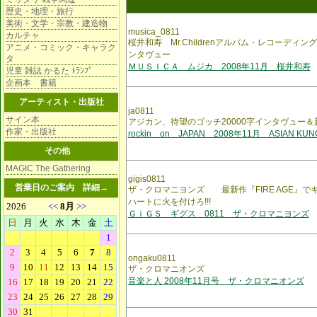
歴史・地理・旅行
美術・文学・宗教・建造物
musica_0811
カルチャ
桜井和寿 Mr.Childrenアルバム・レコーディ
アニメ・コミック・キャラク
ンタヴュー
タ
ＭＵＳＩＣＡ ムジカ 2008年11月 桜井和寿
児童 雑誌 かるた ﾄﾗﾝﾌﾟ
企画本 書籍
アーティスト・出版社
ja0811
サイン本
アジカン、待望のゴッチ20000字インタヴュー
作家・出版社
rockin on JAPAN 2008年11月 ASIAN KUN
その他
MAGIC The Gathering
gigis0811
営業日のご案内
詳細→
ザ・クロマニヨンズ 最新作『FIRE AGE』で
ハートに火を付けろ!!!
ＧｉＧＳ ギグス 0811 ザ・クロマニヨンズ
ongaku0811
ザ・クロマニオンズ
音楽と人 2008年11月号 ザ・クロマニオンズ