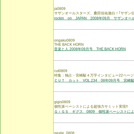
ja0809
サザンオールスターズ、桑田佳祐激白！｢サザン伝
rockin on JAPAN 2008年09月 サザンオ
ongaku0809
THE BACK HORN
音楽と人 2008年09月号 THE BACK HORN
cut0809
特集：独占・宮崎駿４万字インタビュー22ページ
ＣＵＴ カット VOL.234 08年09月号 宮崎
gigis0809
個性派ベーシストによる超強力サミット実現!!
ＧｉＧＳ ギグス 0809 個性派ベーシストに
gexile_0808