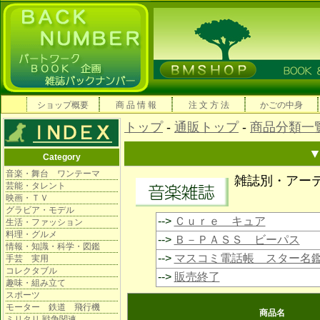
ショップ概要
商 品 情 報
注 文 方 法
かごの中身
トップ
-
通販トップ
-
商品分類一
Category
音楽・舞台 ワンテーマ
雑誌別・アー
芸能・タレント
映画・ＴＶ
グラビア・モデル
-->
Ｃｕｒｅ キュア
生活・ファッション
料理・グルメ
-->
Ｂ－ＰＡＳＳ ビーパス
情報・知識・科学・図鑑
-->
マスコミ電話帳 スター名
手芸 実用
コレクタブル
-->
販売終了
趣味・組み立て
スポーツ
モーター 鉄道 飛行機
商品名
ミリタリ 戦争関連