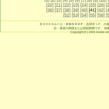
[20]
[21]
[22]
[23]
[24]
[25]
[26]
[
[36]
[37]
[38]
[39]
[40]
[41]
[42]
[
[52]
[53]
[54]
[55]
[56]
[
ＢＯＯＫＳルーエ・
ＢＭＳＨＯＰ
・吉祥寺ＪＰ の
社・著者の商標または登録商標です。 画
Copyright (C) 2001 books ruhe