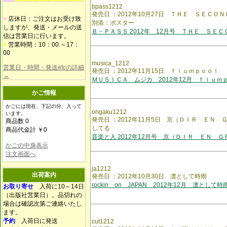
bpass1212
発売日 ：2012年10月27日 ＴＨＥ ＳＥＣ
■
店休日：ご注文はお受け致
別添：ポスター
しますが、発送・メールの送
Ｂ－ＰＡＳＳ 2012年 12月号 ＴＨＥ ＳＥＣ
信は営業日に行います。
■
営業時間：10：00.～17：
00
musica_1212
営業日・時間・発送etcの詳細
発売日 ：2012年11月15日 ｆｌｕｍｐｏｏｌ
→
ＭＵＳＩＣＡ ムジカ 2012年12月 ｆｌｕｍ
かご情報
かごには現在、下記の分、入って
ongaku1212
います。
発売日 ：2012年11月5日 京（ＤＩＲ Ｅ
商品数 0
してる
商品代金計 ￥0
音楽と人 2012年12月号 京（ＤＩＲ ＥＮ Ｇ
かごの中身表示
注文画面へ
ja1212
出荷案内
発売日 ：2012年10月30日 凛として時雨
rockin on JAPAN 2012年12月 凛として時
お取り寄せ
入荷に10～14日
（出版社営業日）。品切れの
場合は確認次第ご連絡いたし
ます。
予約
入荷日に発送
cut1212