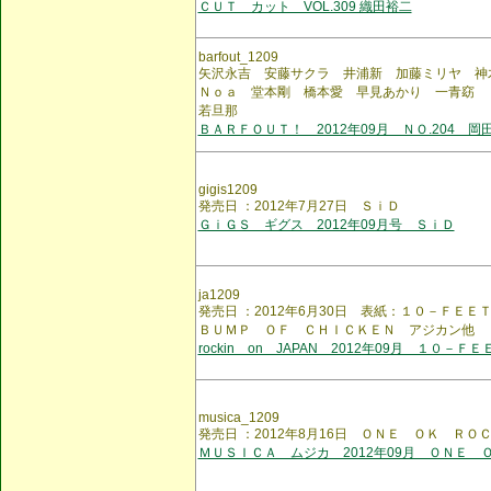
ＣＵＴ カット VOL.309 織田裕二
barfout_1209
矢沢永吉 安藤サクラ 井浦新 加藤ミリヤ 
Ｎｏａ 堂本剛 橋本愛 早見あかり 一青窈
若旦那
ＢＡＲＦＯＵＴ！ 2012年09月 ＮＯ.204 岡
gigis1209
発売日 ：2012年7月27日 ＳｉＤ
ＧｉＧＳ ギグス 2012年09月号 ＳｉＤ
ja1209
発売日 ：2012年6月30日 表紙：１０－Ｆ
ＢＵＭＰ ＯＦ ＣＨＩＣＫＥＮ アジカン他
rockin on JAPAN 2012年09月 １０－ＦＥ
musica_1209
発売日 ：2012年8月16日 ＯＮＥ ＯＫ ＲＯ
ＭＵＳＩＣＡ ムジカ 2012年09月 ＯＮＥ 