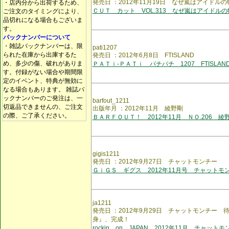
発売日 ：2012年11月19日 なぜ嵐はアイドル
・店内分から出荷するため、
ＣＵＴ カット VOL.313 なぜ嵐はアイドル
ご注文のタイミングにより、
品切れになる場合もございま
す。
バックナンバーについて
・雑誌バックナンバーは、限
pati1207
られた在庫から出庫するた
発売日 ：2012年6月8日 FTISLAND
め、多少の傷、破れがありま
ＰＡＴｉ-ＰＡＴｉ パチパチ 1207 FTISLAN
す。付録がない場合や期間限
定のイベント、特典が無効に
なる場合もあります。 雑誌バ
ックナンバーのご発注は、一
barfout_1211
切返品できませんの、ご注文
出版年月 ：2012年11月 綾野剛
の際、ご了承ください。
ＢＡＲＦＯＵＴ！ 2012年11月 ＮＯ.206 綾
gigis1211
発売日 ：2012年9月27日 チャットモンチー
ＧｉＧＳ ギグス 2012年11月号 チャットモ
ja1211
発売日 ：2012年9月29日 チャットモンチー
身』、完成！
rockin on JAPAN 2012年11月 チャット