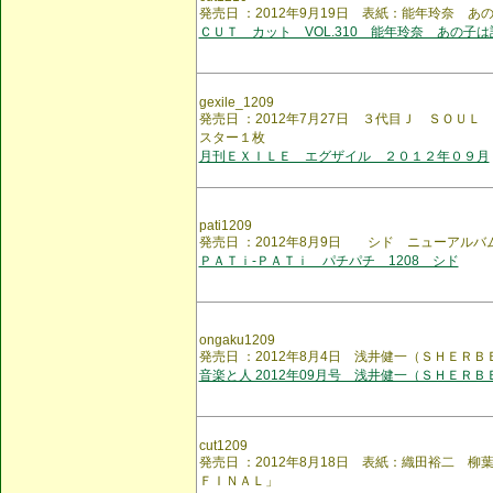
発売日 ：2012年9月19日 表紙：能年玲奈 あ
ＣＵＴ カット VOL.310 能年玲奈 あの子は
gexile_1209
発売日 ：2012年7月27日 ３代目Ｊ ＳＯＵ
スター１枚
月刊ＥＸＩＬＥ エグザイル ２０１２年０９月
pati1209
発売日 ：2012年8月9日 シド ニューアル
ＰＡＴｉ-ＰＡＴｉ パチパチ 1208 シド
ongaku1209
発売日 ：2012年8月4日 浅井健一（ＳＨＥＲＢ
音楽と人 2012年09月号 浅井健一（ＳＨＥＲＢ
cut1209
発売日 ：2012年8月18日 表紙：織田裕二
ＦＩＮＡＬ」