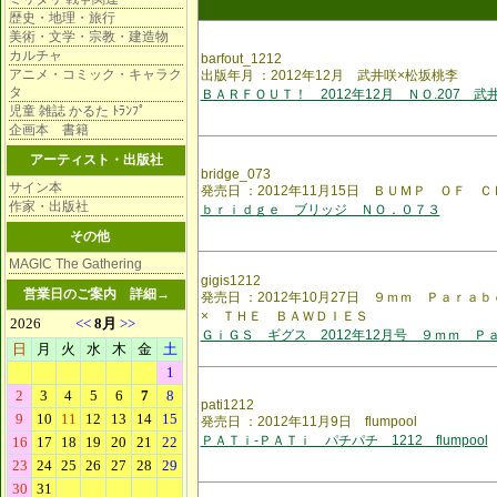
歴史・地理・旅行
美術・文学・宗教・建造物
カルチャ
barfout_1212
アニメ・コミック・キャラク
出版年月 ：2012年12月 武井咲×松坂桃李
タ
ＢＡＲＦＯＵＴ！ 2012年12月 ＮＯ.207 武
児童 雑誌 かるた ﾄﾗﾝﾌﾟ
企画本 書籍
アーティスト・出版社
bridge_073
サイン本
発売日 ：2012年11月15日 ＢＵＭＰ ＯＦ 
作家・出版社
ｂｒｉｄｇｅ ブリッジ ＮＯ．０７３
その他
MAGIC The Gathering
gigis1212
営業日のご案内
詳細→
発売日 ：2012年10月27日 ９ｍｍ Ｐａｒ
× ＴＨＥ ＢＡＷＤＩＥＳ
ＧｉＧＳ ギグス 2012年12月号 ９ｍｍ Ｐ
pati1212
発売日 ：2012年11月9日 flumpool
ＰＡＴｉ-ＰＡＴｉ パチパチ 1212 flumpool