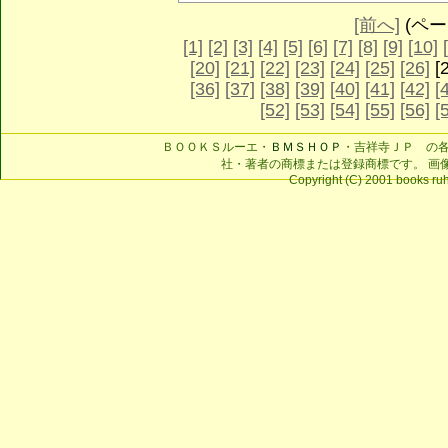
[前へ]
(ページ
[1]
[2]
[3]
[4]
[5]
[6]
[7]
[8]
[9]
[10]
[20]
[21]
[22]
[23]
[24]
[25]
[26]
[
[36]
[37]
[38]
[39]
[40]
[41]
[42]
[
[52]
[53]
[54]
[55]
[56]
[
ＢＯＯＫＳルーエ・
ＢＭＳＨＯＰ
・吉祥寺ＪＰ の
社・著者の商標または登録商標です。 画
Copyright (C) 2001 books ruhe