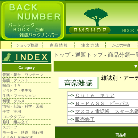
ショップ概要
商 品 情 報
注 文 方 法
かごの中身
トップ
-
通販トップ
-
商品分類一
Category
音楽・舞台 ワンテーマ
雑誌別・アー
芸能・タレント
映画・ＴＶ
グラビア・モデル
-->
Ｃｕｒｅ キュア
生活・ファッション
料理・グルメ
-->
Ｂ－ＰＡＳＳ ビーパス
情報・知識・科学・図鑑
-->
マスコミ電話帳 スター名
手芸 実用
コレクタブル
-->
販売終了
趣味・組み立て
スポーツ
モーター 鉄道 飛行機
商品名
ミリタリ 戦争関連