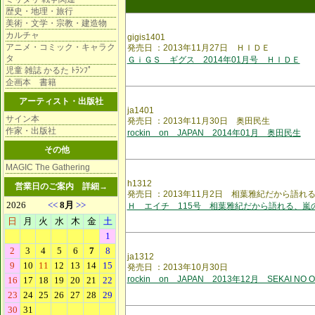
歴史・地理・旅行
美術・文学・宗教・建造物
カルチャ
gigis1401
アニメ・コミック・キャラク
発売日 ：2013年11月27日 ＨＩＤＥ
タ
ＧｉＧＳ ギグス 2014年01月号 ＨＩＤＥ
児童 雑誌 かるた ﾄﾗﾝﾌﾟ
企画本 書籍
アーティスト・出版社
ja1401
サイン本
発売日 ：2013年11月30日 奥田民生
作家・出版社
rockin on JAPAN 2014年01月 奥田民生
その他
MAGIC The Gathering
h1312
営業日のご案内
詳細→
発売日 ：2013年11月2日 相葉雅紀だから語れ
Ｈ エイチ 115号 相葉雅紀だから語れる、嵐
ja1312
発売日 ：2013年10月30日
rockin on JAPAN 2013年12月 SEKAI NO O