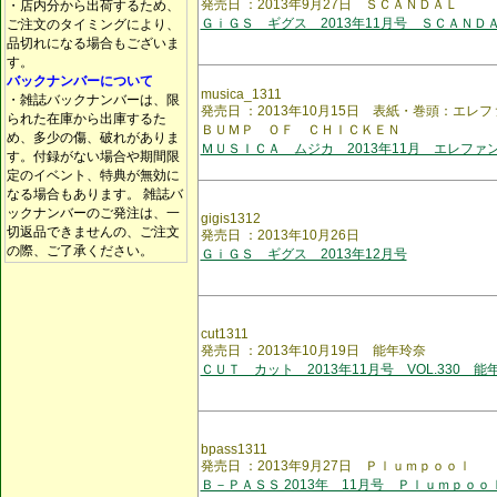
発売日 ：2013年9月27日 ＳＣＡＮＤＡＬ
・店内分から出荷するため、
ＧｉＧＳ ギグス 2013年11月号 ＳＣＡＮＤ
ご注文のタイミングにより、
品切れになる場合もございま
す。
バックナンバーについて
musica_1311
・雑誌バックナンバーは、限
発売日 ：2013年10月15日 表紙・巻頭：エ
られた在庫から出庫するた
ＢＵＭＰ ＯＦ ＣＨＩＣＫＥＮ
め、多少の傷、破れがありま
ＭＵＳＩＣＡ ムジカ 2013年11月 エレファ
す。付録がない場合や期間限
定のイベント、特典が無効に
なる場合もあります。 雑誌バ
ックナンバーのご発注は、一
gigis1312
切返品できませんの、ご注文
発売日 ：2013年10月26日
の際、ご了承ください。
ＧｉＧＳ ギグス 2013年12月号
cut1311
発売日 ：2013年10月19日 能年玲奈
ＣＵＴ カット 2013年11月号 VOL.330 能
bpass1311
発売日 ：2013年9月27日 Ｐｌｕｍｐｏｏｌ
Ｂ－ＰＡＳＳ 2013年 11月号 Ｐｌｕｍｐｏｏ