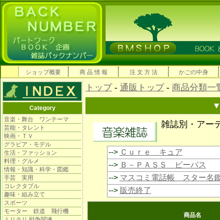
ショップ概要
商 品 情 報
注 文 方 法
かごの中身
トップ
-
通販トップ
-
商品分類一
Category
音楽・舞台 ワンテーマ
雑誌別・アー
芸能・タレント
映画・ＴＶ
グラビア・モデル
-->
Ｃｕｒｅ キュア
生活・ファッション
料理・グルメ
-->
Ｂ－ＰＡＳＳ ビーパス
情報・知識・科学・図鑑
-->
マスコミ電話帳 スター名
手芸 実用
コレクタブル
-->
販売終了
趣味・組み立て
スポーツ
モーター 鉄道 飛行機
商品名
ミリタリ 戦争関連