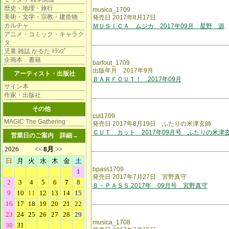
歴史・地理・旅行
musica_1709
美術・文学・宗教・建造物
発売日 2017年8月17日
カルチャ
ＭＵＳＩＣＡ ムジカ 2017年09月 星野 源
アニメ・コミック・キャラク
タ
児童 雑誌 かるた ﾄﾗﾝﾌﾟ
企画本 書籍
barfout_1709
出版年月 2017年9月
アーティスト・出版社
ＢＡＲＦＯＵＴ！ 2017年09月
サイン本
作家・出版社
その他
cut1709
MAGIC The Gathering
発売日 2017年8月19日 ふたりの米津玄師
ＣＵＴ カット 2017年09月号 ふたりの米津
営業日のご案内
詳細→
bpass1709
発売日 2017年7月27日 宮野真守
Ｂ－ＰＡＳＳ 2017年 09月号 宮野真守
musica_1708