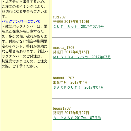
・店内分から出荷するため、
ご注文のタイミングにより、
品切れになる場合もございま
す。
cut1707
バックナンバーについて
発売日 2017年6月19日
・雑誌バックナンバーは、限
ＣＵＴ カット 2017年07月号
られた在庫から出庫するた
め、多少の傷、破れがありま
す。付録がない場合や期間限
定のイベント、特典が無効に
musica_1707
なる場合もあります。 雑誌バ
発売日 2017年6月15日
ックナンバーのご発注は、一
ＭＵＳＩＣＡ ムジカ 2017年07月
切返品できませんの、ご注文
の際、ご了承ください。
barfout_1707
出版年月 2017年7月
ＢＡＲＦＯＵＴ！ 2017年07月
bpass1707
発売日 2017年5月27日
Ｂ－ＰＡＳＳ 2017年 07月号