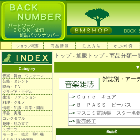
ショップ概要
商 品 情 報
注 文 方 法
かごの中身
トップ
-
通販トップ
-
商品分類一
Category
音楽・舞台 ワンテーマ
雑誌別・アー
芸能・タレント
映画・ＴＶ
グラビア・モデル
-->
Ｃｕｒｅ キュア
生活・ファッション
料理・グルメ
-->
Ｂ－ＰＡＳＳ ビーパス
情報・知識・科学・図鑑
-->
マスコミ電話帳 スター名
手芸 実用
コレクタブル
-->
販売終了
趣味・組み立て
スポーツ
商品名
モーター 鉄道 飛行機
ミリタリ 戦争関連