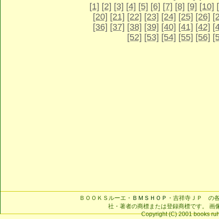
[1]
[2]
[3]
[4]
[5]
[6]
[7]
[8]
[9]
[10]
[20]
[21]
[22]
[23]
[24]
[25]
[26]
[
[36]
[37]
[38]
[39]
[40]
[41]
[42]
[
[52]
[53]
[54]
[55]
[56]
[
ＢＯＯＫＳルーエ・
ＢＭＳＨＯＰ
・吉祥寺ＪＰ の
社・著者の商標または登録商標です。 画
Copyright (C) 2001 books ruhe