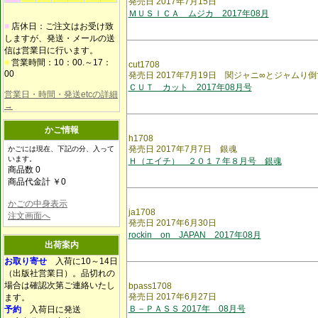
発売日 2017年7月15日
ＭＵＳＩＣＡ ムジカ 2017年08月
■
店休日：ご注文はお受け致
しますが、発送・メールの送
信は営業日に行います。
■
営業時間：10：00.～17：
cut1708
00
発売日 2017年7月19日 関ジャニ∞とジャムり
ＣＵＴ カット 2017年08月号
営業日・時間・発送etcの詳細
→
かご情報
h1708
発売日 2017年7月7日 銀魂
かごには現在、下記の分、入って
います。
Ｈ（エイチ） ２０１７年８月号 銀魂
商品数 0
商品代金計 ￥0
かごの中身表示
ja1708
注文画面へ
発売日 2017年6月30日
rockin on JAPAN 2017年08月
出荷案内
お取り寄せ
入荷に10～14日
（出版社営業日）。品切れの
場合は確認次第ご連絡いたし
bpass1708
発売日 2017年6月27日
ます。
Ｂ－ＰＡＳＳ 2017年 08月号
予約
入荷日に発送