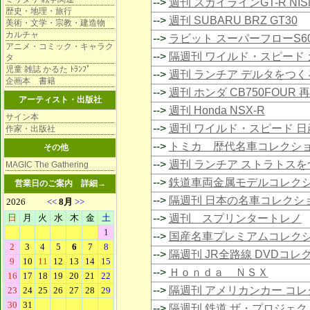
-->
週刊 スカイラインGT-R NIS
歴史・地理・旅行
-->
週刊 SUBARU BRZ GT30
美術・文学・宗教・建造物
カルチャ
-->
ラビット スーパーフローS6
アニメ・コミック・キャラク
-->
隔週刊 ワイルド・スピード 
タ
児童 雑誌 かるた ﾄﾗﾝﾌﾟ
-->
週刊 ランチア デルタをつく
企画本 書籍
-->
週刊 ホンダ CB750FOUR 
アーティスト・出版社
-->
週刊 Honda NSX-R
サイン本
-->
週刊 ワイルド・スピード 日
作家・出版社
-->
トミカ 歴代名車コレクシ
その他
-->
週刊 ランチア ストラトスを
MAGIC The Gathering
-->
鉄道車両金属モデルコレク
営業日のご案内
詳細→
-->
隔週刊 日本の名車コレクシ
-->
週刊 スプリンタートレノ
-->
国産名車プレミアムコレク
-->
隔週刊 JR全路線 DVDコレ
-->
Ｈｏｎｄａ ＮＳＸ
-->
隔週刊 アメリカンカー コ
-->
隔週刊 鉄道 ザ・プロジェク