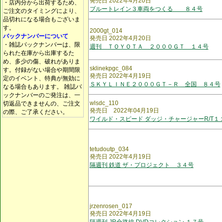
発売日 2022年4月20日
・店内分から出荷するため、
ブルートレイン３車両をつくる ８４号
ご注文のタイミングにより、
品切れになる場合もございま
す。
2000gt_014
バックナンバーについて
発売日 2022年4月20日
・雑誌バックナンバーは、限
週刊 ＴＯＹＯＴＡ ２０００ＧＴ １４号
られた在庫から出庫するた
め、多少の傷、破れがありま
sklinekpgc_084
す。付録がない場合や期間限
発売日 2022年4月19日
定のイベント、特典が無効に
ＳＫＹＬＩＮＥ２０００ＧＴ－Ｒ 全国 ８４号
なる場合もあります。 雑誌バ
ックナンバーのご発注は、一
wlsdc_110
切返品できませんの、ご注文
発売日 2022年04月19日
の際、ご了承ください。
ワイルド・スピード ダッジ・チャージャーR/T１
tetudoutp_034
発売日 2022年4月19日
隔週刊 鉄道 ザ・プロジェクト ３４号
jrzenrosen_017
発売日 2022年4月19日