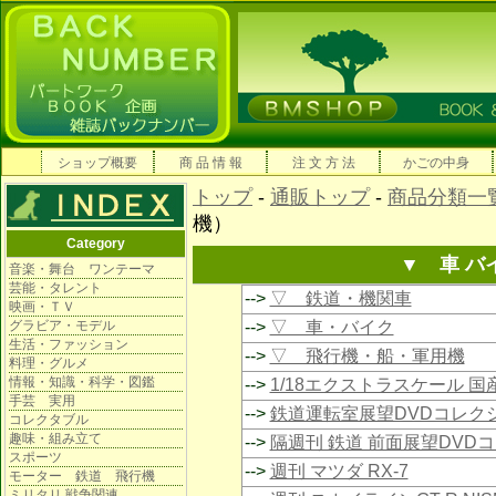
ショップ概要
商 品 情 報
注 文 方 法
かごの中身
トップ
-
通販トップ
-
商品分類一
機）
Category
▼ 車 バ
音楽・舞台 ワンテーマ
芸能・タレント
-->
▽ 鉄道・機関車
映画・ＴＶ
グラビア・モデル
-->
▽ 車・バイク
生活・ファッション
-->
▽ 飛行機・船・軍用機
料理・グルメ
情報・知識・科学・図鑑
-->
1/18エクストラスケール 
手芸 実用
-->
鉄道運転室展望DVDコレク
コレクタブル
趣味・組み立て
-->
隔週刊 鉄道 前面展望DVD
スポーツ
-->
週刊 マツダ RX-7
モーター 鉄道 飛行機
ミリタリ 戦争関連