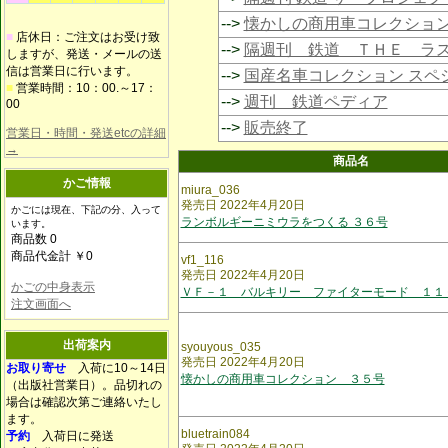
-->
懐かしの商用車コレクショ
■
店休日：ご注文はお受け致
-->
隔週刊 鉄道 ＴＨＥ ラ
しますが、発送・メールの送
信は営業日に行います。
-->
国産名車コレクション スペ
■
営業時間：10：00.～17：
-->
週刊 鉄道ペディア
00
-->
販売終了
営業日・時間・発送etcの詳細
→
商品名
かご情報
miura_036
発売日 2022年4月20日
かごには現在、下記の分、入って
ランボルギーニミウラをつくる ３６号
います。
商品数 0
商品代金計 ￥0
vf1_116
発売日 2022年4月20日
かごの中身表示
ＶＦ－１ バルキリー ファイターモード １１
注文画面へ
出荷案内
syouyous_035
発売日 2022年4月20日
お取り寄せ
入荷に10～14日
懐かしの商用車コレクション ３５号
（出版社営業日）。品切れの
場合は確認次第ご連絡いたし
ます。
bluetrain084
予約
入荷日に発送