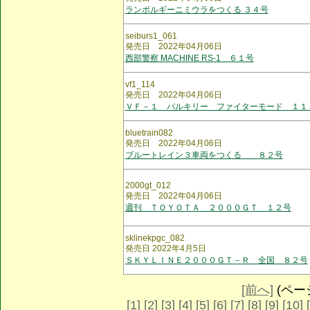
ランボルギーニミウラをつくる ３４号
seiburs1_061
発売日 2022年04月06日
西部警察 MACHINE RS-1 ６１号
vf1_114
発売日 2022年04月06日
ＶＦ－１ バルキリー ファイターモード １１
bluetrain082
発売日 2022年04月06日
ブルートレイン３車両をつくる ８２号
2000gt_012
発売日 2022年04月06日
週刊 ＴＯＹＯＴＡ ２０００ＧＴ １２号
sklinekpgc_082
発売日 2022年4月5日
ＳＫＹＬＩＮＥ２０００ＧＴ－Ｒ 全国 ８２号
[前へ]
(ページ 
[1]
[2]
[3]
[4]
[5]
[6]
[7]
[8]
[9]
[10]