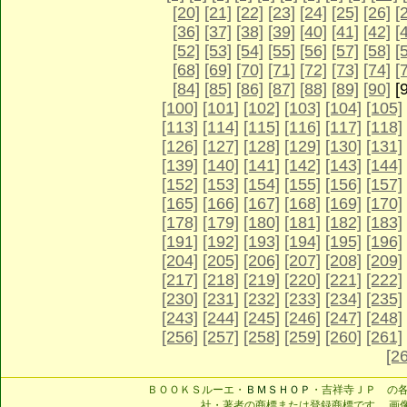
[20]
[21]
[22]
[23]
[24]
[25]
[26]
[
[36]
[37]
[38]
[39]
[40]
[41]
[42]
[
[52]
[53]
[54]
[55]
[56]
[57]
[58]
[
[68]
[69]
[70]
[71]
[72]
[73]
[74]
[
[84]
[85]
[86]
[87]
[88]
[89]
[90]
[
[100]
[101]
[102]
[103]
[104]
[105]
[113]
[114]
[115]
[116]
[117]
[118]
[126]
[127]
[128]
[129]
[130]
[131]
[139]
[140]
[141]
[142]
[143]
[144]
[152]
[153]
[154]
[155]
[156]
[157]
[165]
[166]
[167]
[168]
[169]
[170]
[178]
[179]
[180]
[181]
[182]
[183]
[191]
[192]
[193]
[194]
[195]
[196]
[204]
[205]
[206]
[207]
[208]
[209]
[217]
[218]
[219]
[220]
[221]
[222]
[230]
[231]
[232]
[233]
[234]
[235]
[243]
[244]
[245]
[246]
[247]
[248]
[256]
[257]
[258]
[259]
[260]
[261]
[2
ＢＯＯＫＳルーエ・
ＢＭＳＨＯＰ
・吉祥寺ＪＰ の
社・著者の商標または登録商標です。 画