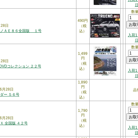
数
490円
月28日
（税
レノＡＥ８６全国版 １号
込）
入荷1
数
1,499
円
月28日
（税
 DVDコレクション ２２号
込）
入荷1
1,890
円
6月28日
品
（税
ダー ５６号
込）
数
1,790
円
6月28日
（税
Ｘ 全国版 ４２号
込）
入荷1