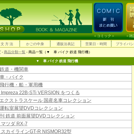
＜
コミック
＞ ＜
雑
 文 方 法
かごの中身
通販法表記
営業日・時間
プライバシ
プ
-
商品分類一覧
- 商品一覧（▼ 車 バイク 鉄道 飛行機）
▼ 車 バイク 鉄道 飛行機
鉄道・機関車
車・バイク
飛行機・船・軍用機
Impreza 22B-STi VERSION をつくる
18エクストラスケール 国産名車コレクション
運転室展望DVDコレクション
刊 鉄道 前面展望DVDコレクション
 マツダ RX-7
 スカイラインGT-R NISMOR32型