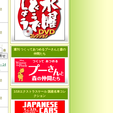
切
切
量：
週刊 つくってあつめるプーさんと森の
冊
仲間たち
～14
日
切
1/18エクストラスケール 国産名車コレ
クション
切