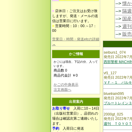
-->
懐か
-->
隔週
■
店休日：ご注文はお受け致
しますが、発送・メールの送
-->
国産
信は営業日に行います。
■
営業時間：10：00.～17：
-->
週刊
00
-->
販売
営業日・時間・発送etcの詳細
→
seiburs1_074
かご情報
発売日 2022年7
西部警察 MACHI
かごには現在、下記の分、入って
います。
商品数 0
vf1_127
商品代金計 ￥0
発売日 2022年7
ＶＦ－１ バルキ
かごの中身表示
注文画面へ
bluetrain095
発売日 2022年7
出荷案内
ブルートレイン
お取り寄せ
入荷に10～14日
（出版社営業日）。品切れの
2000gt_025
場合は確認次第ご連絡いたし
発売日 2022年7
ます。
週刊 ＴＯＹＯＴ
予約
入荷日に発送