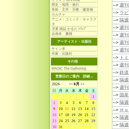
歴史・地理・旅行
-->
週刊 
美術・文学・宗教・建造物
-->
ラビ
カルチャ
アニメ・コミック・キャラク
-->
隔週
タ
-->
週刊
児童 雑誌 かるた ﾄﾗﾝﾌﾟ
企画本 書籍
-->
週刊
アーティスト・出版社
-->
週刊 
サイン本
-->
週刊
作家・出版社
-->
トミ
その他
-->
週刊
MAGIC The Gathering
-->
鉄道
営業日のご案内
詳細→
-->
隔週
-->
週刊
-->
国産
-->
隔週
-->
Ｈｏ
-->
隔週
-->
隔週