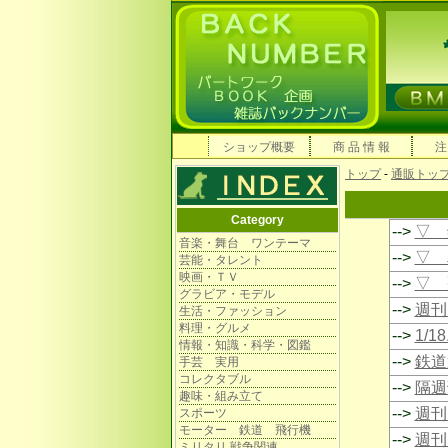
ショップ概要
商 品 情 報
注
トップ
-
通販トッ
Category
-->
▽ 
音楽・舞台 ワンテーマ
-->
▽ 
芸能・タレント
映画・ＴＶ
-->
▽ 
グラビア・モデル
-->
週刊 
生活・ファッション
料理・グルメ
-->
1/
情報・知識・科学・図鑑
-->
鉄道
手芸 実用
コレクタブル
-->
隔週
趣味・組み立て
-->
週刊
スポーツ
モーター 鉄道 飛行機
-->
週刊
ミリタリ 戦争関連