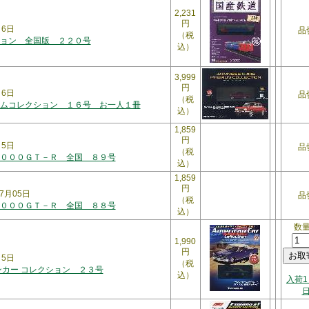
2,231
円
月6日
品
（税
ョン 全国版 ２２０号
込）
3,999
円
7月6日
品
（税
ムコレクション １６号 お一人１冊
込）
1,859
円
月5日
品
（税
０００ＧＴ－Ｒ 全国 ８９号
込）
1,859
円
7月05日
品
（税
０００ＧＴ－Ｒ 全国 ８８号
込）
数
1,990
円
月5日
（税
ンカー コレクション ２３号
込）
入荷1