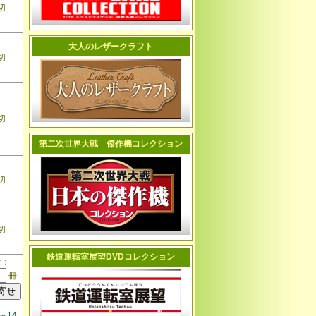
切
大人のレザークラフト
切
切
第二次世界大戦 傑作機コレクション
切
切
鉄道運転室展望DVDコレクション
量：
冊
～14