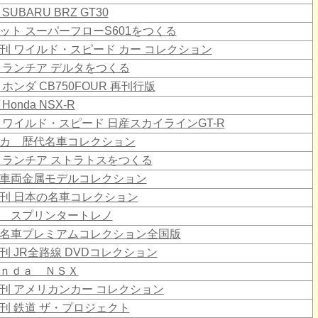
SUBARU BRZ GT30
ット スーパーフローS601をつくる
刊 ワイルド・スピード カー コレクション
 ランチア デルタをつくる
 ホンダ CB750FOUR 再刊行版
Honda NSX-R
 ワイルド・スピード 日産スカイラインGT-R
カ 歴代名車コレクション
 ランチア ストラトスをつくる
車両金属モデルコレクション
刊 日本の名車コレクション
 スプリンタートレノ
名車プレミアムコレクション全国版
刊 JR全路線 DVDコレクション
ｎｄａ ＮＳＸ
刊 アメリカンカー コレクション
刊 鉄道 ザ・プロジェクト