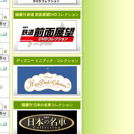
日
量：
隔週刊 鉄道 前面展望DVDコレクション
冊
～14
日
量：
冊
ディズニー ミニブック・コレクション
～14
日
切
量：
隔週刊 日本の名車コレクション
冊
～14
日