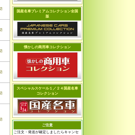
切
国産名車プレミアムコレクション全国
版
切
懐かしの商用車コレクション
切
切
スペシャルスケール１／２４国産名車
切
コレクション
切
ご注意
ご注文・発送が確定しましたらキャンセ