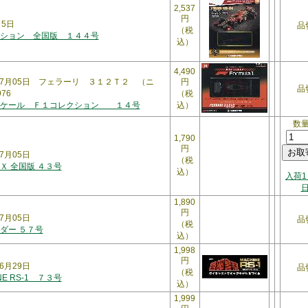
2,537
円
月5日
品
（税
ション 全国版 １４４号
込）
4,490
07月05日 フェラーリ ３１２Ｔ２ （ニ
円
品
76
（税
スケール Ｆ１コレクション １４号
込）
数
1,790
円
7月05日
（税
Ｘ 全国版 ４３号
込）
入荷1
1,890
円
7月05日
品
（税
ダー ５７号
込）
1,998
円
6月29日
品
（税
NE RS-1 ７３号
込）
1,999