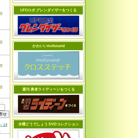
UFOロボ グレンダイザーをつくる
切
切
かわいいmofusand
切
切
週刊 勇者ライディーンをつくる
量：
水曜どうでしょう DVDコレクション
～14
日