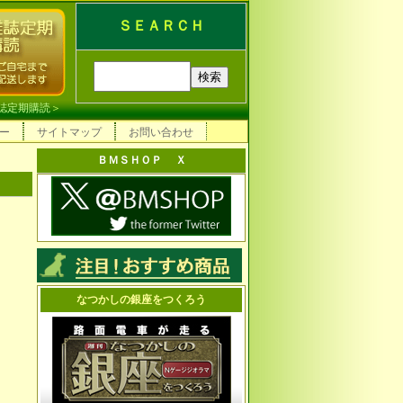
ＳＥＡＲＣＨ
誌定期購読
＞
ー
サイトマップ
お問い合わせ
ＢＭＳＨＯＰ Ｘ
なつかしの銀座をつくろう