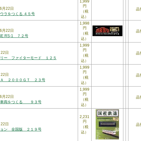
1,999
円
6月22日
品
（税
ウラをつくる ４５号
込）
1,998
円
6月22日
品
（税
NE RS-1 ７２号
込）
1,999
円
月22日
品
（税
リー ファイターモード １２５
込）
1,999
円
月22日
品
（税
Ａ ２０００ＧＴ ２３号
込）
1,999
円
6月22日
品
（税
３車両をつくる ９３号
込）
2,231
円
月22日
品
（税
ョン 全国版 ２１９号
込）