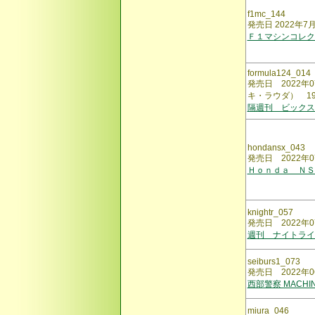
f1mc_144
発売日 2022年7
Ｆ１マシンコレク
formula124_014
発売日 2022年
キ・ラウダ） 19
隔週刊 ビック
hondansx_043
発売日 2022年0
Ｈｏｎｄａ ＮＳ
knightr_057
発売日 2022年0
週刊 ナイトライ
seiburs1_073
発売日 2022年0
西部警察 MACHI
miura_046