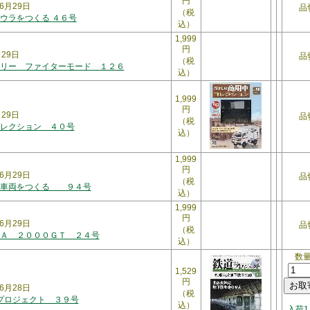
円
6月29日
品
（税
ウラをつくる ４６号
込）
1,999
円
月29日
品
（税
リー ファイターモード １２６
込）
1,999
円
月29日
品
（税
レクション ４０号
込）
1,999
円
6月29日
品
（税
３車両をつくる ９４号
込）
1,999
円
6月29日
品
（税
Ａ ２０００ＧＴ ２４号
込）
数
1,529
円
6月28日
（税
・プロジェクト ３９号
込）
入荷1