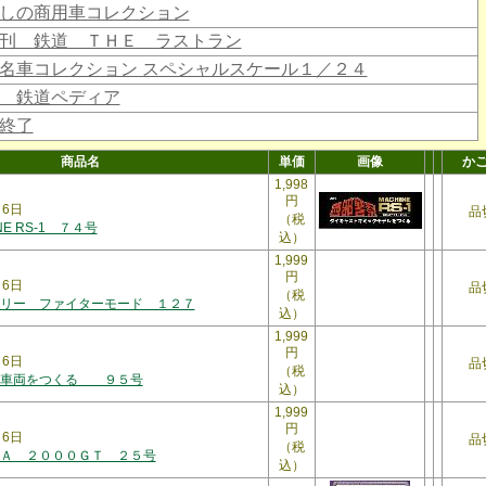
しの商用車コレクション
刊 鉄道 ＴＨＥ ラストラン
名車コレクション スペシャルスケール１／２４
 鉄道ペディア
終了
商品名
単価
画像
か
1,998
円
月6日
品
（税
NE RS-1 ７４号
込）
1,999
円
月6日
品
（税
リー ファイターモード １２７
込）
1,999
円
月6日
品
（税
３車両をつくる ９５号
込）
1,999
円
月6日
品
（税
Ａ ２０００ＧＴ ２５号
込）