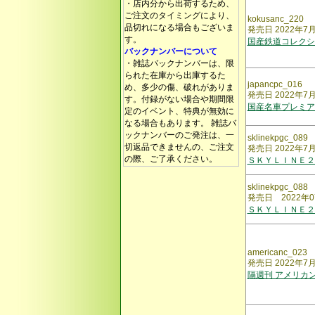
・店内分から出荷するため、
ご注文のタイミングにより、
kokusanc_220
品切れになる場合もございま
発売日 2022年7
す。
国産鉄道コレクシ
バックナンバーについて
・雑誌バックナンバーは、限
られた在庫から出庫するた
japancpc_016
め、多少の傷、破れがありま
発売日 2022年
す。付録がない場合や期間限
国産名車プレミア
定のイベント、特典が無効に
なる場合もあります。 雑誌バ
ックナンバーのご発注は、一
sklinekpgc_089
切返品できませんの、ご注文
発売日 2022年7
の際、ご了承ください。
ＳＫＹＬＩＮＥ２
sklinekpgc_088
発売日 2022年0
ＳＫＹＬＩＮＥ２
americanc_023
発売日 2022年7
隔週刊 アメリカ