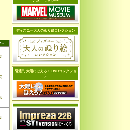
アム ＥＮＤ-->
ディズニー大人のぬり絵コレクション
ごへ
切
隔週刊 太陽にほえろ！ DVDコレクショ
ン
切
切
切