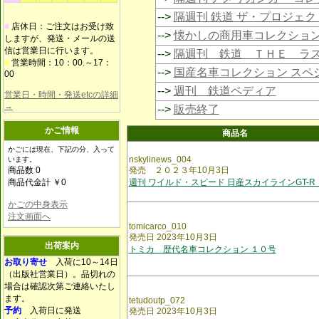
-->
隔週刊 鉄道 ザ・プロジェク
■
店休日：ご注文はお受け致
-->
懐かしの商用車コレクショ
しますが、発送・メールの送
信は営業日に行います。
-->
隔週刊 鉄道 ＴＨＥ ラ
■
営業時間：10：00.～17：
-->
国産名車コレクション スペ
00
-->
週刊 鉄道ペディア
営業日・時間・発送etcの詳細
→
-->
販売終了
かご情報
商品名
かごには現在、下記の分、入って
nskylinews_004
います。
商品数 0
発売 ２０２３年10月3日
商品代金計 ￥0
週刊 ワイルド・スピード 日産スカイラインGT-R
かごの中身表示
注文画面へ
tomicarco_010
発売日 2023年10月3日
出荷案内
トミカ 歴代名車コレクション １０号
お取り寄せ
入荷に10～14日
（出版社営業日）。品切れの
場合は確認次第ご連絡いたし
ます。
tetudoutp_072
予約
入荷日に発送
発売日 2023年10月3日