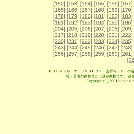
[152]
[153]
[154]
[155]
[156]
[157]
[165]
[166]
[167]
[168]
[169]
[170]
[178]
[179]
[180]
[181]
[182]
[183]
[191]
[192]
[193]
[194]
[195]
[196]
[204]
[205]
[206]
[207]
[208]
[209]
[217]
[218]
[219]
[220]
[221]
[222]
[230]
[231]
[232]
[233]
[234]
[235]
[243]
[244]
[245]
[246]
[247]
[248]
[256]
[257]
[258]
[259]
[260]
[261]
[2
ＢＯＯＫＳルーエ・
ＢＭＳＨＯＰ
・吉祥寺ＪＰ の
社・著者の商標または登録商標です。 画
Copyright (C) 2001 books ruhe