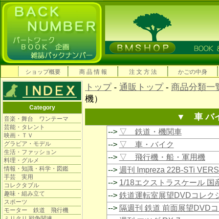
ショップ概要
商 品 情 報
注 文 方 法
かごの中身
トップ
-
通販トップ
-
商品分類一
機）
Category
▼ 車 バ
音楽・舞台 ワンテーマ
芸能・タレント
-->
▽ 鉄道・機関車
映画・ＴＶ
グラビア・モデル
-->
▽ 車・バイク
生活・ファッション
-->
▽ 飛行機・船・軍用機
料理・グルメ
情報・知識・科学・図鑑
-->
週刊 Impreza 22B-STi VE
手芸 実用
-->
1/18エクストラスケール 
コレクタブル
趣味・組み立て
-->
鉄道運転室展望DVDコレク
スポーツ
-->
隔週刊 鉄道 前面展望DVD
モーター 鉄道 飛行機
ミリタリ 戦争関連