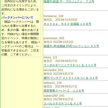
・店内分から出荷するため、
隔週刊 鉄道 ザ・プロジェクト ７２号
ご注文のタイミングにより、
品切れになる場合もございま
す。
hondansx_108
バックナンバーについて
発売日 2023年10月03日
・雑誌バックナンバーは、限
Ｈｏｎｄａ ＮＳＸ 全国版 １０８号
られた在庫から出庫するた
め、多少の傷、破れがありま
す。付録がない場合や期間限
定のイベント、特典が無効に
jrzenrosen_055
発売日 2023年10月3日
なる場合もあります。 雑誌バ
隔週刊 JR全路線 DVDコレクション ５５号
ックナンバーのご発注は、一
切返品できませんの、ご注文
の際、ご了承ください。
miura_111
発売日 2023年09月27日
ランボルギーニミウラをつくる １１１号
lanciastra_031
発売日 2023年9月27日
週刊 ランチア ストラトスをつくる ３１号
seiburs1_126
発売日 2023年09月27日
西部警察スーパーＺ １２６号
subaru360_041
発売日 2023年9月27日
スバル３６０をつくる ４１号