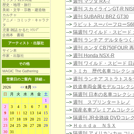
-->
週刊 マツダ RX-7
歴史・地理・旅行
-->
週刊 スカイラインGT-R NIS
美術・文学・宗教・建造物
カルチャ
-->
週刊 SUBARU BRZ GT30
アニメ・コミック・キャラク
-->
ラビット スーパーフローS6
タ
児童 雑誌 かるた ﾄﾗﾝﾌﾟ
-->
隔週刊 ワイルド・スピード 
企画本 書籍
-->
週刊 ランチア デルタをつく
アーティスト・出版社
-->
週刊 ホンダ CB750FOUR 
サイン本
-->
週刊 Honda NSX-R
作家・出版社
-->
週刊 ワイルド・スピード 日
その他
-->
トミカ 歴代名車コレクシ
MAGIC The Gathering
-->
週刊 ランチア ストラトスを
営業日のご案内
詳細→
-->
鉄道車両金属モデルコレク
-->
隔週刊 日本の名車コレクシ
-->
週刊 スプリンタートレノ
-->
国産名車プレミアムコレク
-->
隔週刊 JR全路線 DVDコレ
-->
Ｈｏｎｄａ ＮＳＸ
-->
隔週刊 アメリカンカー コ