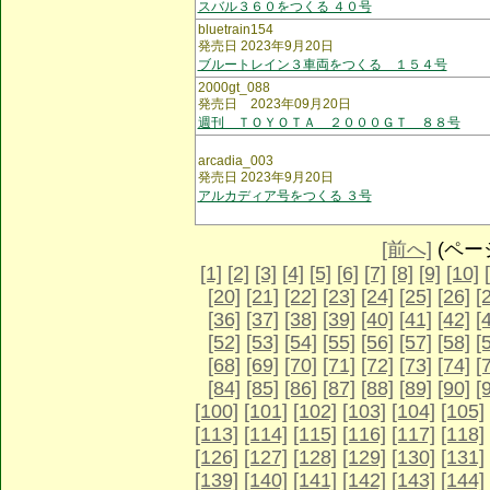
スバル３６０をつくる ４０号
bluetrain154
発売日 2023年9月20日
ブルートレイン３車両をつくる １５４号
2000gt_088
発売日 2023年09月20日
週刊 ＴＯＹＯＴＡ ２０００ＧＴ ８８号
arcadia_003
発売日 2023年9月20日
アルカディア号をつくる ３号
[前へ]
(ページ 
[1]
[2]
[3]
[4]
[5]
[6]
[7]
[8]
[9]
[10]
[20]
[21]
[22]
[23]
[24]
[25]
[26]
[
[36]
[37]
[38]
[39]
[40]
[41]
[42]
[
[52]
[53]
[54]
[55]
[56]
[57]
[58]
[
[68]
[69]
[70]
[71]
[72]
[73]
[74]
[
[84]
[85]
[86]
[87]
[88]
[89]
[90]
[
[100]
[101]
[102]
[103]
[104]
[105]
[113]
[114]
[115]
[116]
[117]
[118]
[126]
[127]
[128]
[129]
[130]
[131]
[139]
[140]
[141]
[142]
[143]
[144]