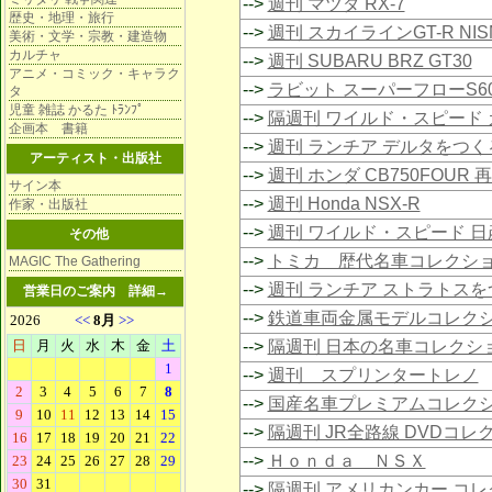
-->
週刊 マツダ RX-7
歴史・地理・旅行
-->
週刊 スカイラインGT-R NIS
美術・文学・宗教・建造物
カルチャ
-->
週刊 SUBARU BRZ GT30
アニメ・コミック・キャラク
-->
ラビット スーパーフローS6
タ
児童 雑誌 かるた ﾄﾗﾝﾌﾟ
-->
隔週刊 ワイルド・スピード 
企画本 書籍
-->
週刊 ランチア デルタをつく
アーティスト・出版社
-->
週刊 ホンダ CB750FOUR 
サイン本
-->
週刊 Honda NSX-R
作家・出版社
-->
週刊 ワイルド・スピード 日
その他
-->
トミカ 歴代名車コレクシ
MAGIC The Gathering
-->
週刊 ランチア ストラトスを
営業日のご案内
詳細→
-->
鉄道車両金属モデルコレク
-->
隔週刊 日本の名車コレクシ
-->
週刊 スプリンタートレノ
-->
国産名車プレミアムコレク
-->
隔週刊 JR全路線 DVDコレ
-->
Ｈｏｎｄａ ＮＳＸ
-->
隔週刊 アメリカンカー コ