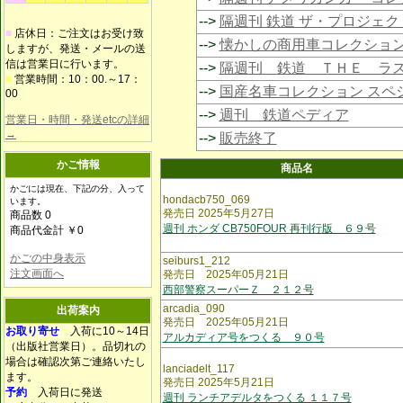
-->
隔週刊 鉄道 ザ・プロジェク
■
店休日：ご注文はお受け致
-->
懐かしの商用車コレクショ
しますが、発送・メールの送
信は営業日に行います。
-->
隔週刊 鉄道 ＴＨＥ ラ
■
営業時間：10：00.～17：
-->
国産名車コレクション スペ
00
-->
週刊 鉄道ペディア
営業日・時間・発送etcの詳細
→
-->
販売終了
かご情報
商品名
かごには現在、下記の分、入って
hondacb750_069
います。
発売日 2025年5月27日
商品数 0
週刊 ホンダ CB750FOUR 再刊行版 ６９号
商品代金計 ￥0
かごの中身表示
seiburs1_212
注文画面へ
発売日 2025年05月21日
西部警察スーパーＺ ２１２号
arcadia_090
出荷案内
発売日 2025年05月21日
お取り寄せ
入荷に10～14日
アルカディア号をつくる ９０号
（出版社営業日）。品切れの
場合は確認次第ご連絡いたし
lanciadelt_117
ます。
発売日 2025年5月21日
予約
入荷日に発送
週刊 ランチアデルタをつくる １１７号