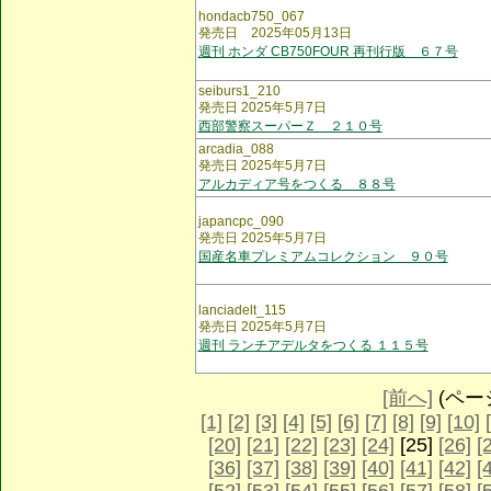
hondacb750_067
発売日 2025年05月13日
週刊 ホンダ CB750FOUR 再刊行版 ６７号
seiburs1_210
発売日 2025年5月7日
西部警察スーパーＺ ２１０号
arcadia_088
発売日 2025年5月7日
アルカディア号をつくる ８８号
japancpc_090
発売日 2025年5月7日
国産名車プレミアムコレクション ９０号
lanciadelt_115
発売日 2025年5月7日
週刊 ランチアデルタをつくる １１５号
[前へ]
(ページ 
[1]
[2]
[3]
[4]
[5]
[6]
[7]
[8]
[9]
[10]
[20]
[21]
[22]
[23]
[24]
[25]
[26]
[
[36]
[37]
[38]
[39]
[40]
[41]
[42]
[