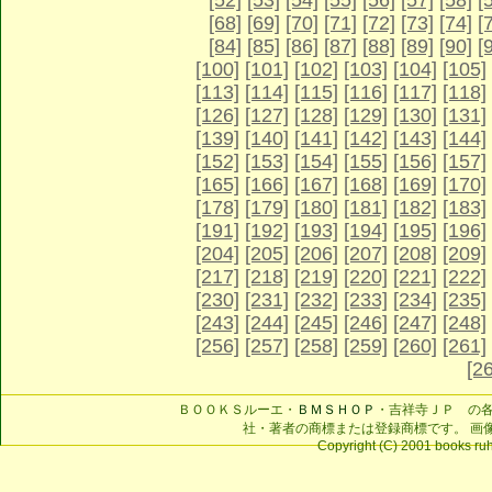
[52]
[53]
[54]
[55]
[56]
[57]
[58]
[
[68]
[69]
[70]
[71]
[72]
[73]
[74]
[
[84]
[85]
[86]
[87]
[88]
[89]
[90]
[
[100]
[101]
[102]
[103]
[104]
[105]
[113]
[114]
[115]
[116]
[117]
[118]
[126]
[127]
[128]
[129]
[130]
[131]
[139]
[140]
[141]
[142]
[143]
[144]
[152]
[153]
[154]
[155]
[156]
[157]
[165]
[166]
[167]
[168]
[169]
[170]
[178]
[179]
[180]
[181]
[182]
[183]
[191]
[192]
[193]
[194]
[195]
[196]
[204]
[205]
[206]
[207]
[208]
[209]
[217]
[218]
[219]
[220]
[221]
[222]
[230]
[231]
[232]
[233]
[234]
[235]
[243]
[244]
[245]
[246]
[247]
[248]
[256]
[257]
[258]
[259]
[260]
[261]
[2
ＢＯＯＫＳルーエ・
ＢＭＳＨＯＰ
・吉祥寺ＪＰ の
社・著者の商標または登録商標です。 画
Copyright (C) 2001 books ruhe