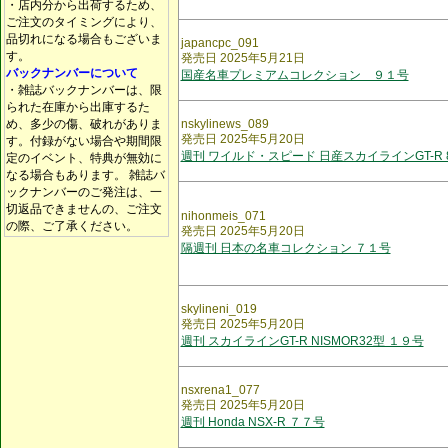
・店内分から出荷するため、
ご注文のタイミングにより、
品切れになる場合もございま
japancpc_091
す。
発売日 2025年5月21日
バックナンバーについて
国産名車プレミアムコレクション ９１号
・雑誌バックナンバーは、限
られた在庫から出庫するた
め、多少の傷、破れがありま
nskylinews_089
発売日 2025年5月20日
す。付録がない場合や期間限
週刊 ワイルド・スピード 日産スカイラインGT-R 
定のイベント、特典が無効に
なる場合もあります。 雑誌バ
ックナンバーのご発注は、一
切返品できませんの、ご注文
nihonmeis_071
の際、ご了承ください。
発売日 2025年5月20日
隔週刊 日本の名車コレクション ７１号
skylineni_019
発売日 2025年5月20日
週刊 スカイラインGT-R NISMOR32型 １９号
nsxrena1_077
発売日 2025年5月20日
週刊 Honda NSX-R ７７号