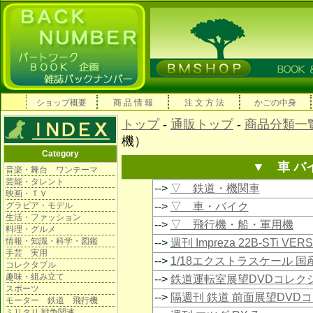
ショップ概要
商 品 情 報
注 文 方 法
かごの中身
トップ
-
通販トップ
-
商品分類一
機）
Category
▼ 車 バ
音楽・舞台 ワンテーマ
芸能・タレント
-->
▽ 鉄道・機関車
映画・ＴＶ
グラビア・モデル
-->
▽ 車・バイク
生活・ファッション
-->
▽ 飛行機・船・軍用機
料理・グルメ
情報・知識・科学・図鑑
-->
週刊 Impreza 22B-STi VE
手芸 実用
-->
1/18エクストラスケール 
コレクタブル
趣味・組み立て
-->
鉄道運転室展望DVDコレク
スポーツ
-->
隔週刊 鉄道 前面展望DVD
モーター 鉄道 飛行機
ミリタリ 戦争関連