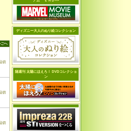
アム ＥＮＤ-->
ディズニー大人のぬり絵コレクション
かごへ
品切
隔週刊 太陽にほえろ！ DVDコレクショ
ン
品切
品切