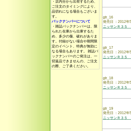
・店内分から出荷するため、
ご注文のタイミングにより、
品切れになる場合もございま
す。
gtr_16
バックナンバーについて
発売日 ：2012年
・雑誌バックナンバーは、限
ニッサンＲ３５ 
られた在庫から出庫するた
め、多少の傷、破れがありま
す。付録がない場合や期間限
定のイベント、特典が無効に
gtr_17
なる場合もあります。 雑誌バ
発売日 ：2012
ックナンバーのご発注は、一
ニッサンＲ３５ 
切返品できませんの、ご注文
の際、ご了承ください。
gtr_18
発売日 ：201
ニッサンＲ３５ 
gtr_19
発売日 ：2012
ニッサンＲ３５ 