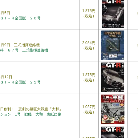
1,875円
年6月5日
（税込）
ＧＴ－Ｒ全国版 ２０号
2,084円
年1月9日 三式指揮連絡機
（税込）
科 ８７号 三式指揮連絡機
1,875円
年6月12日
（税込）
ＧＴ－Ｒ全国版 ２１号
1,037円
日創刊！ 悲劇の超巨大戦艦「大和」
（税込）
ション 1号 戦艦 大和 表紙に傷