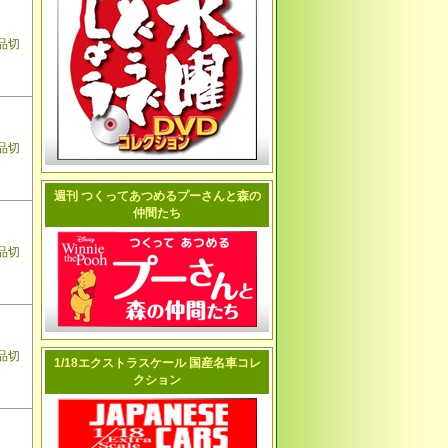
品切
品切
週刊 つくってあつめるプーさんと森の
仲間たち
品切
品切
1/18エクストラスケール 国産名車コレ
クション