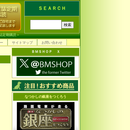
ＳＥＡＲＣＨ
誌定期購読
＞
ー
サイトマップ
お問い合わせ
ＢＭＳＨＯＰ Ｘ
なつかしの銀座をつくろう