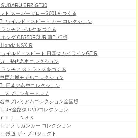
SUBARU BRZ GT30
ット スーパーフローS601をつくる
刊 ワイルド・スピード カー コレクション
 ランチア デルタをつくる
 ホンダ CB750FOUR 再刊行版
Honda NSX-R
 ワイルド・スピード 日産スカイラインGT-R
カ 歴代名車コレクション
 ランチア ストラトスをつくる
車両金属モデルコレクション
刊 日本の名車コレクション
 スプリンタートレノ
名車プレミアムコレクション全国版
刊 JR全路線 DVDコレクション
ｎｄａ ＮＳＸ
刊 アメリカンカー コレクション
刊 鉄道 ザ・プロジェクト