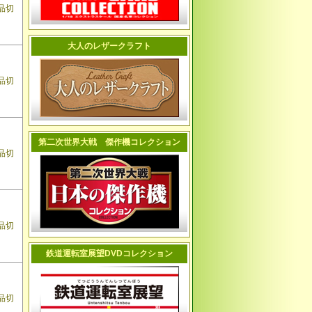
品切
大人のレザークラフト
品切
第二次世界大戦 傑作機コレクション
品切
品切
鉄道運転室展望DVDコレクション
品切