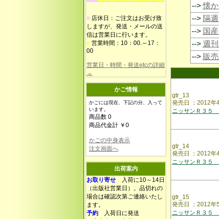
-->
懐か
-->
隔週
■
店休日：ご注文はお受け致
しますが、発送・メールの送
-->
国産
信は営業日に行います。
■
営業時間：10：00.～17：
-->
週刊
00
-->
販売
営業日・時間・発送etcの詳細
→
かご情報
gtr_13
発売日 ：2012
かごには現在、下記の分、入って
います。
ニッサンＲ３５ 
商品数 0
商品代金計 ￥0
かごの中身表示
gtr_14
注文画面へ
発売日 ：2012
ニッサンＲ３５ 
出荷案内
お取り寄せ
入荷に10～14日
（出版社営業日）。品切れの
場合は確認次第ご連絡いたし
gtr_15
発売日 ：2012
ます。
ニッサンＲ３５ 
予約
入荷日に発送