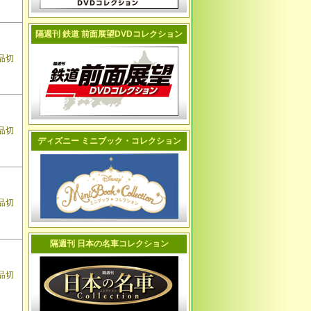
隔週刊 鉄道 前面展望DVDコレクション
品切
品切
ディズニー ミニブック・コレクション
品切
隔週刊 日本の名車コレクション
品切