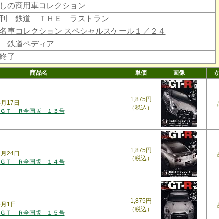
しの商用車コレクション
刊 鉄道 ＴＨＥ ラストラン
名車コレクション スペシャルスケール１／２４
 鉄道ペディア
終了
商品名
単価
画像
1,875円
年4月17日
（税込）
ＧＴ－Ｒ全国版 １３号
1,875円
年4月24日
（税込）
ＧＴ－Ｒ全国版 １４号
1,875円
年5月1日
（税込）
ＧＴ－Ｒ全国版 １５号