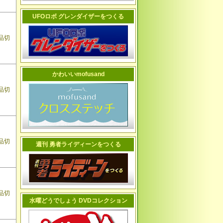
UFOロボ グレンダイザーをつくる
品切
かわいいmofusand
品切
品切
週刊 勇者ライディーンをつくる
品切
水曜どうでしょう DVDコレクション