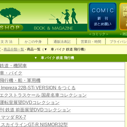
＜
コミック
＞ ＜
雑
 文 方 法
かごの中身
通販法表記
営業日・時間
プライバシ
プ
-
商品分類一覧
- 商品一覧（▼ 車 バイク 鉄道 飛行機）
▼ 車 バイク 鉄道 飛行機
鉄道・機関車
車・バイク
飛行機・船・軍用機
Impreza 22B-STi VERSION をつくる
18エクストラスケール 国産名車コレクション
運転室展望DVDコレクション
刊 鉄道 前面展望DVDコレクション
 マツダ RX-7
 スカイラインGT-R NISMOR32型