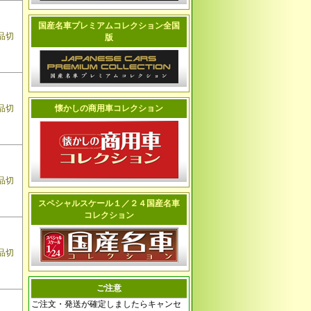
国産名車プレミアムコレクション全国
品切
版
品切
懐かしの商用車コレクション
品切
スペシャルスケール１／２４国産名車
コレクション
品切
ご注意
ご注文・発送が確定しましたらキャンセ