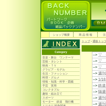
ショップ概要
商 品 情 報
注
トップ
-
通販トッ
Category
-->
▽ 
音楽・舞台 ワンテーマ
-->
▽ 
芸能・タレント
映画・ＴＶ
-->
▽ 
グラビア・モデル
-->
週刊 
生活・ファッション
料理・グルメ
-->
1/
情報・知識・科学・図鑑
-->
鉄道
手芸 実用
コレクタブル
-->
隔週
趣味・組み立て
-->
週刊
スポーツ
モーター 鉄道 飛行機
-->
週刊
ミリタリ 戦争関連