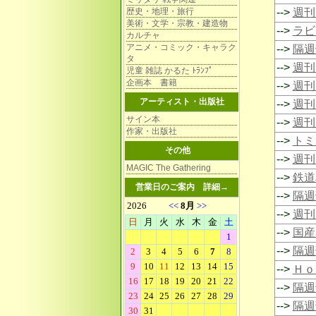
歴史・地理・旅行
-->
週刊 
美術・文学・宗教・建造物
-->
ラビ
カルチャ
アニメ・コミック・キャラク
-->
隔週
タ
-->
週刊
児童 雑誌 かるた ﾄﾗﾝﾌﾟ
企画本 書籍
-->
週刊
アーティスト・出版社
-->
週刊 
サイン本
-->
週刊
作家・出版社
-->
トミ
その他
-->
週刊
MAGIC The Gathering
-->
鉄道
営業日のご案内
詳細→
-->
隔週
-->
週刊
-->
国産
-->
隔週
-->
Ｈｏ
-->
隔週
-->
隔週