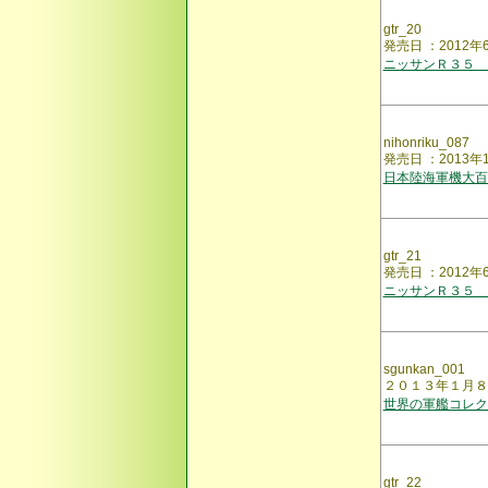
gtr_20
発売日 ：2012
ニッサンＲ３５ 
nihonriku_087
発売日 ：2013
日本陸海軍機大百
gtr_21
発売日 ：2012
ニッサンＲ３５ 
sgunkan_001
２０１３年１月８
世界の軍艦コレク
gtr_22