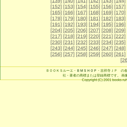
[139]
[140]
[141]
[142]
[143]
[144]
[152]
[153]
[154]
[155]
[156]
[157]
[165]
[166]
[167]
[168]
[169]
[170]
[178]
[179]
[180]
[181]
[182]
[183]
[191]
[192]
[193]
[194]
[195]
[196]
[204]
[205]
[206]
[207]
[208]
[209]
[217]
[218]
[219]
[220]
[221]
[222]
[230]
[231]
[232]
[233]
[234]
[235]
[243]
[244]
[245]
[246]
[247]
[248]
[256]
[257]
[258]
[259]
[260]
[261]
[2
ＢＯＯＫＳルーエ・
ＢＭＳＨＯＰ
・吉祥寺ＪＰ の
社・著者の商標または登録商標です。 画
Copyright (C) 2001 books ruhe