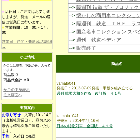
-->
隔週刊 鉄道 ザ・プロジェク
■
店休日：ご注文はお受け致
-->
懐かしの商用車コレクショ
しますが、発送・メールの送
信は営業日に行います。
-->
隔週刊 鉄道 ＴＨＥ ラ
■
営業時間：10：00.～17：
-->
国産名車コレクション スペ
00
-->
週刊 鉄道ペディア
営業日・時間・発送etcの詳細
→
-->
販売終了
かご情報
商品名
かごには現在、下記の分、入って
います。
商品数 0
商品代金計 ￥0
yamato041
発売日：2013-07-09発売 甲板を組み立てる
かごの中身表示
週刊 戦艦大和を作る 改訂版 ４１号
注文画面へ
出荷案内
お取り寄せ
入荷に10～14日
katmotu_041
（出版社営業日）。品切れの
発売日 ：2014年7月16日
場合は確認次第ご連絡いたし
日本の貨物列車 全国版 ４１号
ます。
予約
入荷日に発送