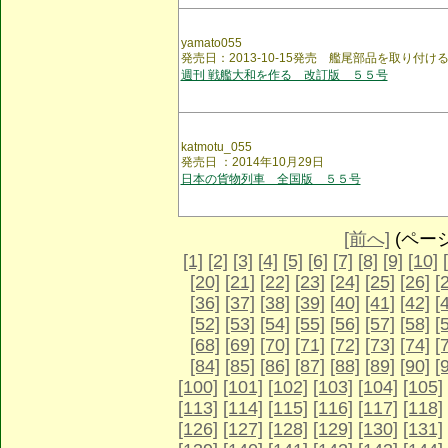
yamato055
発売日：2013-10-15発売 艦尾部品を取り付け
週刊 戦艦大和を作る 改訂版 ５５号
katmotu_055
発売日 ：2014年10月29日
日本の貨物列車 全国版 ５５号
[前へ]
(ページ 
[1]
[2]
[3]
[4]
[5]
[6]
[7]
[8]
[9]
[10]
[20]
[21]
[22]
[23]
[24]
[25]
[26]
[
[36]
[37]
[38]
[39]
[40]
[41]
[42]
[
[52]
[53]
[54]
[55]
[56]
[57]
[58]
[
[68]
[69]
[70]
[71]
[72]
[73]
[74]
[
[84]
[85]
[86]
[87]
[88]
[89]
[90]
[
[100]
[101]
[102]
[103]
[104]
[105]
[113]
[114]
[115]
[116]
[117]
[118]
[126]
[127]
[128]
[129]
[130]
[131]