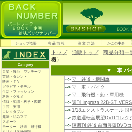
ショップ概要
商 品 情 報
注 文 方 法
かごの中身
トップ
-
通販トップ
-
商品分類一
機）
Category
▼ 車 バ
音楽・舞台 ワンテーマ
芸能・タレント
-->
▽ 鉄道・機関車
映画・ＴＶ
グラビア・モデル
-->
▽ 車・バイク
生活・ファッション
-->
▽ 飛行機・船・軍用機
料理・グルメ
情報・知識・科学・図鑑
-->
週刊 Impreza 22B-STi VE
手芸 実用
-->
1/18エクストラスケール 
コレクタブル
趣味・組み立て
-->
鉄道運転室展望DVDコレク
スポーツ
-->
隔週刊 鉄道 前面展望DVD
モーター 鉄道 飛行機
ミリタリ 戦争関連