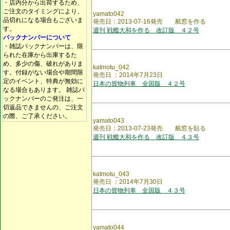
・店内分から出荷するため、
ご注文のタイミングにより、
yamato042
品切れになる場合もございま
発売日：2013-07-16発売 舷窓を作る
す。
週刊 戦艦大和を作る 改訂版 ４２号
バックナンバーについて
・雑誌バックナンバーは、限
られた在庫から出庫するた
め、多少の傷、破れがありま
katmotu_042
す。付録がない場合や期間限
発売日 ：2014年7月23日
定のイベント、特典が無効に
日本の貨物列車 全国版 ４２号
なる場合もあります。 雑誌バ
ックナンバーのご発注は、一
切返品できませんの、ご注文
の際、ご了承ください。
yamato043
発売日：2013-07-23発売 舷窓を貼る
週刊 戦艦大和を作る 改訂版 ４３号
katmotu_043
発売日 ：2014年7月30日
日本の貨物列車 全国版 ４３号
yamato044