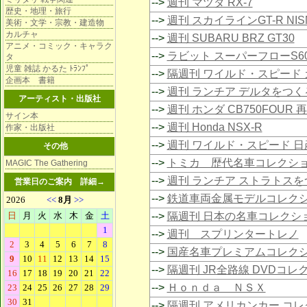
-->
週刊 マツダ RX-7
歴史・地理・旅行
-->
週刊 スカイラインGT-R NIS
美術・文学・宗教・建造物
カルチャ
-->
週刊 SUBARU BRZ GT30
アニメ・コミック・キャラク
-->
ラビット スーパーフローS6
タ
児童 雑誌 かるた ﾄﾗﾝﾌﾟ
-->
隔週刊 ワイルド・スピード 
企画本 書籍
-->
週刊 ランチア デルタをつく
アーティスト・出版社
-->
週刊 ホンダ CB750FOUR 
サイン本
-->
週刊 Honda NSX-R
作家・出版社
-->
週刊 ワイルド・スピード 日
その他
-->
トミカ 歴代名車コレクシ
MAGIC The Gathering
-->
週刊 ランチア ストラトスを
営業日のご案内
詳細→
-->
鉄道車両金属モデルコレク
-->
隔週刊 日本の名車コレクシ
-->
週刊 スプリンタートレノ
-->
国産名車プレミアムコレク
-->
隔週刊 JR全路線 DVDコレ
-->
Ｈｏｎｄａ ＮＳＸ
-->
隔週刊 アメリカンカー コ