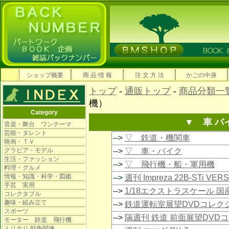
ショップ概要
商 品 情 報
注 文 方 法
かごの中身
トップ
-
通販トップ
-
商品分類一
機）
Category
▼ 車 バ
音楽・舞台 ワンテーマ
芸能・タレント
-->
▽ 鉄道・機関車
映画・ＴＶ
グラビア・モデル
-->
▽ 車・バイク
生活・ファッション
-->
▽ 飛行機・船・軍用機
料理・グルメ
情報・知識・科学・図鑑
-->
週刊 Impreza 22B-STi VE
手芸 実用
-->
1/18エクストラスケール 
コレクタブル
趣味・組み立て
-->
鉄道運転室展望DVDコレク
スポーツ
-->
隔週刊 鉄道 前面展望DVD
モーター 鉄道 飛行機
ミリタリ 戦争関連