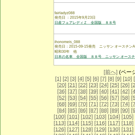
fairladyz088
発売日 ：2015年9月23日
日産フェアレディＺ 全国版 ８８号
ihonomeis_088
発売日：2015-09-15発売 ニッサン オースチン
昭和30年 他
日本の名車 全国版 ８８号 ニッサン オースチ
[前へ]
(ページ 
[1]
[2]
[3]
[4]
[5]
[6]
[7]
[8]
[9]
[10]
[20]
[21]
[22]
[23]
[24]
[25]
[26]
[
[36]
[37]
[38]
[39]
[40]
[41]
[42]
[
[52]
[53]
[54]
[55]
[56]
[57]
[58]
[
[68]
[69]
[70]
[71]
[72]
[73]
[74]
[
[84]
[85]
[86]
[87]
[88]
[89]
[90]
[
[100]
[101]
[102]
[103]
[104]
[105]
[113]
[114]
[115]
[116]
[117]
[118]
[126]
[127]
[128]
[129]
[130]
[131]