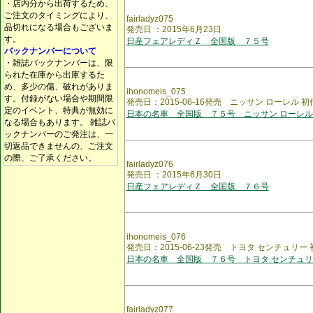
・店内分から出荷するため、
ご注文のタイミングにより、
fairladyz075
品切れになる場合もございま
発売日 ：2015年6月23日
す。
日産フェアレディＺ 全国版 ７５号
バックナンバーについて
・雑誌バックナンバーは、限
られた在庫から出庫するた
め、多少の傷、破れがありま
ihonomeis_075
す。付録がない場合や期間限
発売日：2015-06-16発売 ニッサン ローレル 初
定のイベント、特典が無効に
日本の名車 全国版 ７５号 ニッサン ローレル
なる場合もあります。 雑誌バ
ックナンバーのご発注は、一
切返品できませんの、ご注文
の際、ご了承ください。
fairladyz076
発売日 ：2015年6月30日
日産フェアレディＺ 全国版 ７６号
ihonomeis_076
発売日：2015-06-23発売 トヨタ センチュリー 
日本の名車 全国版 ７６号 トヨタ センチュリ
fairladyz077