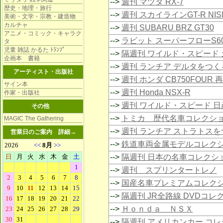
-->
週刊 マツダ RX-7
歴史・地理・旅行
-->
週刊 スカイラインGT-R NIS
美術・文学・宗教・建造物
カルチャ
-->
週刊 SUBARU BRZ GT30
アニメ・コミック・キャラク
-->
ラビット スーパーフローS6
タ
児童 雑誌 かるた ﾄﾗﾝﾌﾟ
-->
隔週刊 ワイルド・スピード 
企画本 書籍
-->
週刊 ランチア デルタをつく
アーティスト・出版社
-->
週刊 ホンダ CB750FOUR 
サイン本
-->
週刊 Honda NSX-R
作家・出版社
-->
週刊 ワイルド・スピード 日
その他
-->
トミカ 歴代名車コレクシ
MAGIC The Gathering
-->
週刊 ランチア ストラトスを
営業日のご案内
詳細→
-->
鉄道車両金属モデルコレク
-->
隔週刊 日本の名車コレクシ
-->
週刊 スプリンタートレノ
-->
国産名車プレミアムコレク
-->
隔週刊 JR全路線 DVDコレ
-->
Ｈｏｎｄａ ＮＳＸ
-->
隔週刊 アメリカンカー コ