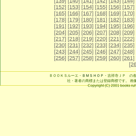
[139]
[140]
[141]
[142]
[143]
[144]
[152]
[153]
[154]
[155]
[156]
[157]
[165]
[166]
[167]
[168]
[169]
[170]
[178]
[179]
[180]
[181]
[182]
[183]
[191]
[192]
[193]
[194]
[195]
[196]
[204]
[205]
[206]
[207]
[208]
[209]
[217]
[218]
[219]
[220]
[221]
[222]
[230]
[231]
[232]
[233]
[234]
[235]
[243]
[244]
[245]
[246]
[247]
[248]
[256]
[257]
[258]
[259]
[260]
[261]
[2
ＢＯＯＫＳルーエ・
ＢＭＳＨＯＰ
・吉祥寺ＪＰ の
社・著者の商標または登録商標です。 画
Copyright (C) 2001 books ruhe