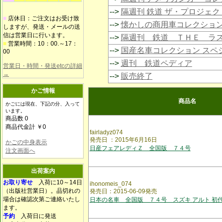
-->
隔週刊 鉄道 ザ・プロジェク
■
店休日：ご注文はお受け致
-->
懐かしの商用車コレクショ
しますが、発送・メールの送
信は営業日に行います。
-->
隔週刊 鉄道 ＴＨＥ ラ
■
営業時間：10：00.～17：
-->
国産名車コレクション スペ
00
-->
週刊 鉄道ペディア
営業日・時間・発送etcの詳細
→
-->
販売終了
かご情報
商品名
かごには現在、下記の分、入って
います。
商品数 0
商品代金計 ￥0
fairladyz074
発売日 ：2015年6月16日
かごの中身表示
日産フェアレディＺ 全国版 ７４号
注文画面へ
出荷案内
お取り寄せ
入荷に10～14日
ihonomeis_074
（出版社営業日）。品切れの
発売日：2015-06-09発売
場合は確認次第ご連絡いたし
日本の名車 全国版 ７４号 スズキ アルト 初代
ます。
予約
入荷日に発送