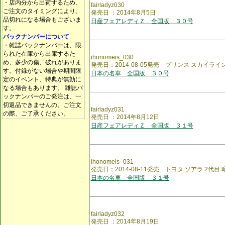
・店内分から出荷するため、
fairladyz030
ご注文のタイミングにより、
発売日 ：2014年8月5日
品切れになる場合もございま
日産フェアレディＺ 全国版 ３０号
す。
バックナンバーについて
・雑誌バックナンバーは、限
られた在庫から出庫するた
ihonomeis_030
め、多少の傷、破れがありま
発売日：2014-08-05発売 プリンス スカイライ
す。付録がない場合や期間限
日本の名車 全国版 ３０号
定のイベント、特典が無効に
なる場合もあります。 雑誌バ
ックナンバーのご発注は、一
切返品できませんの、ご注文
fairladyz031
の際、ご了承ください。
発売日 ：2014年8月12日
日産フェアレディＺ 全国版 ３１号
ihonomeis_031
発売日：2014-08-11発売 トヨタ ソアラ 2代目
日本の名車 全国版 ３１号
fairladyz032
発売日 ：2014年8月19日