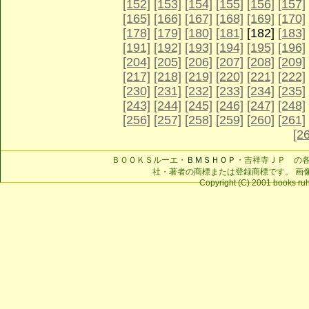
[152]
[153]
[154]
[155]
[156]
[157]
[165]
[166]
[167]
[168]
[169]
[170]
[178]
[179]
[180]
[181]
[182]
[183]
[191]
[192]
[193]
[194]
[195]
[196]
[204]
[205]
[206]
[207]
[208]
[209]
[217]
[218]
[219]
[220]
[221]
[222]
[230]
[231]
[232]
[233]
[234]
[235]
[243]
[244]
[245]
[246]
[247]
[248]
[256]
[257]
[258]
[259]
[260]
[261]
[2
ＢＯＯＫＳルーエ・
ＢＭＳＨＯＰ
・吉祥寺ＪＰ の
社・著者の商標または登録商標です。 画
Copyright (C) 2001 books ruhe