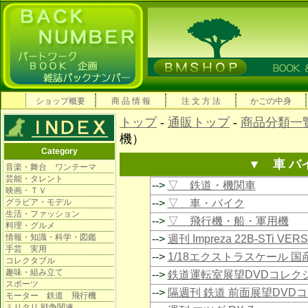
ショップ概要
商 品 情 報
注 文 方 法
かごの中身
トップ
-
通販トップ
-
商品分類一
機）
Category
▼ 車 バ
音楽・舞台 ワンテーマ
芸能・タレント
-->
▽ 鉄道・機関車
映画・ＴＶ
グラビア・モデル
-->
▽ 車・バイク
生活・ファッション
-->
▽ 飛行機・船・軍用機
料理・グルメ
情報・知識・科学・図鑑
-->
週刊 Impreza 22B-STi VE
手芸 実用
-->
1/18エクストラスケール 
コレクタブル
趣味・組み立て
-->
鉄道運転室展望DVDコレク
スポーツ
-->
隔週刊 鉄道 前面展望DVD
モーター 鉄道 飛行機
ミリタリ 戦争関連