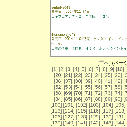
fairladyz043
発売日 ：2014年11月4日
日産フェアレディＺ 全国版 ４３号
ihonomeis_043
発売日：2014-11-04発売 ホンダ クイントインテ
年 他
日本の名車 全国版 ４３号 ホンダ クイント
[前へ]
(ページ 
[1]
[2]
[3]
[4]
[5]
[6]
[7]
[8]
[9]
[10]
[20]
[21]
[22]
[23]
[24]
[25]
[26]
[
[36]
[37]
[38]
[39]
[40]
[41]
[42]
[
[52]
[53]
[54]
[55]
[56]
[57]
[58]
[
[68]
[69]
[70]
[71]
[72]
[73]
[74]
[
[84]
[85]
[86]
[87]
[88]
[89]
[90]
[
[100]
[101]
[102]
[103]
[104]
[105]
[113]
[114]
[115]
[116]
[117]
[118]
[126]
[127]
[128]
[129]
[130]
[131]
[139]
[140]
[141]
[142]
[143]
[144]