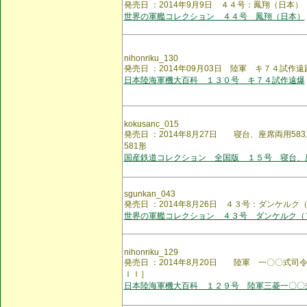
発売日 ：2014年9月9日 ４４号：鳳翔（日本）
世界の軍艦コレクション ４４号 鳳翔（日本）
nihonriku_130
発売日 ：2014年09月03日 陸軍 キ７４試作
日本陸海軍機大百科 １３０号 キ７４試作遠爆
kokusanc_015
発売日 ：2014年8月27日 寝台、座席両用5
581形
国産鉄道コレクション 全国版 １５号 寝台、
sgunkan_043
発売日 ：2014年8月26日 ４３号：ダンケルク
世界の軍艦コレクション ４３号 ダンケルク（
nihonriku_129
発売日 ：2014年8月20日 陸軍 一〇〇式司
ＩＩ］
日本陸海軍機大百科 １２９号 陸軍三菱一〇〇