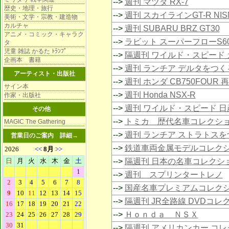
-->
週刊 マツダ RX-7
歴史・地理・旅行
-->
週刊 スカイラインGT-R NIS
美術・文学・宗教・建造物
カルチャ
-->
週刊 SUBARU BRZ GT30
アニメ・コミック・キャラク
-->
ラビット スーパーフローS6
タ
児童 雑誌 かるた ﾄﾗﾝﾌﾟ
-->
隔週刊 ワイルド・スピード 
企画本 書籍
-->
週刊 ランチア デルタをつく
アーティスト・出版社
-->
週刊 ホンダ CB750FOUR 
サイン本
-->
週刊 Honda NSX-R
作家・出版社
-->
週刊 ワイルド・スピード 日
その他
-->
トミカ 歴代名車コレクシ
MAGIC The Gathering
-->
週刊 ランチア ストラトスを
営業日のご案内
詳細→
-->
鉄道車両金属モデルコレク
-->
隔週刊 日本の名車コレクシ
-->
週刊 スプリンタートレノ
-->
国産名車プレミアムコレク
-->
隔週刊 JR全路線 DVDコレ
-->
Ｈｏｎｄａ ＮＳＸ
-->
隔週刊 アメリカンカー コ