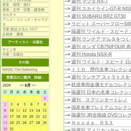
-->
週刊 マツダ RX-7
歴史・地理・旅行
-->
週刊 スカイラインGT-R NIS
美術・文学・宗教・建造物
カルチャ
-->
週刊 SUBARU BRZ GT30
アニメ・コミック・キャラク
-->
ラビット スーパーフローS6
タ
児童 雑誌 かるた ﾄﾗﾝﾌﾟ
-->
隔週刊 ワイルド・スピード 
企画本 書籍
-->
週刊 ランチア デルタをつく
アーティスト・出版社
-->
週刊 ホンダ CB750FOUR 
サイン本
-->
週刊 Honda NSX-R
作家・出版社
-->
週刊 ワイルド・スピード 日
その他
-->
トミカ 歴代名車コレクシ
MAGIC The Gathering
-->
週刊 ランチア ストラトスを
営業日のご案内
詳細→
-->
鉄道車両金属モデルコレク
-->
隔週刊 日本の名車コレクシ
-->
週刊 スプリンタートレノ
-->
国産名車プレミアムコレク
-->
隔週刊 JR全路線 DVDコレ
-->
Ｈｏｎｄａ ＮＳＸ
-->
隔週刊 アメリカンカー コ