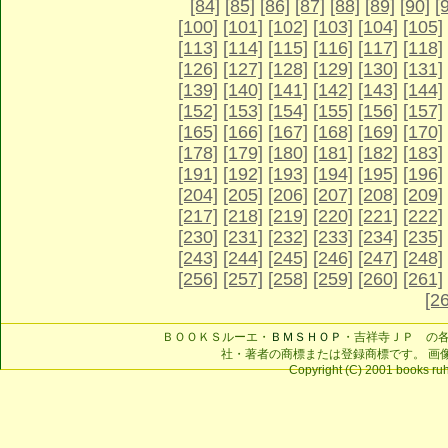
[84]
[85]
[86]
[87]
[88]
[89]
[90]
[
[100]
[101]
[102]
[103]
[104]
[105]
[113]
[114]
[115]
[116]
[117]
[118]
[126]
[127]
[128]
[129]
[130]
[131]
[139]
[140]
[141]
[142]
[143]
[144]
[152]
[153]
[154]
[155]
[156]
[157]
[165]
[166]
[167]
[168]
[169]
[170]
[178]
[179]
[180]
[181]
[182]
[183]
[191]
[192]
[193]
[194]
[195]
[196]
[204]
[205]
[206]
[207]
[208]
[209]
[217]
[218]
[219]
[220]
[221]
[222]
[230]
[231]
[232]
[233]
[234]
[235]
[243]
[244]
[245]
[246]
[247]
[248]
[256]
[257]
[258]
[259]
[260]
[261]
[2
ＢＯＯＫＳルーエ・
ＢＭＳＨＯＰ
・吉祥寺ＪＰ の
社・著者の商標または登録商標です。 画
Copyright (C) 2001 books ruhe