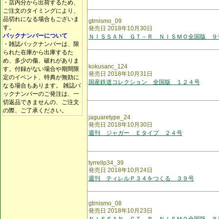
・店内分から出荷するため、
ご注文のタイミングにより、
品切れになる場合もございま
gtrnismo_09
す。
発売日 2018年10月30日
バックナンバーについて
ＮＩＳＳＡＮ ＧＴ－Ｒ ＮＩＳＭＯ全国版 ９
・雑誌バックナンバーは、限
られた在庫から出庫するた
め、多少の傷、破れがありま
kokusanc_124
す。付録がない場合や期間限
発売日 2018年10月31日
定のイベント、特典が無効に
国産鉄道コレクション 全国版 １２４号
なる場合もあります。 雑誌バ
ックナンバーのご発注は、一
切返品できませんの、ご注文
の際、ご了承ください。
jaguaretype_24
発売日 2018年10月30日
週刊 ジャガー Ｅタイプ ２４号
tyrrellp34_39
発売日 2018年10月24日
週刊 ティレルＰ３４をつくる ３９号
gtrnismo_08
発売日 2018年10月23日