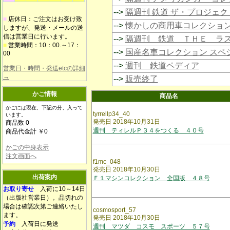
-->
隔週刊 鉄道 ザ・プロジェク
■
店休日：ご注文はお受け致
-->
懐かしの商用車コレクショ
しますが、発送・メールの送
信は営業日に行います。
-->
隔週刊 鉄道 ＴＨＥ ラ
■
営業時間：10：00.～17：
-->
国産名車コレクション スペ
00
-->
週刊 鉄道ペディア
営業日・時間・発送etcの詳細
→
-->
販売終了
かご情報
商品名
かごには現在、下記の分、入って
tyrrellp34_40
います。
発売日 2018年10月31日
商品数 0
週刊 ティレルＰ３４をつくる ４０号
商品代金計 ￥0
かごの中身表示
注文画面へ
f1mc_048
発売日 2018年10月30日
出荷案内
Ｆ１マシンコレクション 全国版 ４８号
お取り寄せ
入荷に10～14日
（出版社営業日）。品切れの
場合は確認次第ご連絡いたし
cosmosport_57
ます。
発売日 2018年10月30日
予約
入荷日に発送
週刊 マツダ コスモ スポーツ ５７号