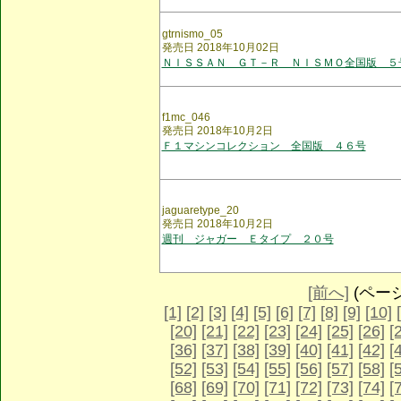
gtrnismo_05
発売日 2018年10月02日
ＮＩＳＳＡＮ ＧＴ－Ｒ ＮＩＳＭＯ全国版 ５
f1mc_046
発売日 2018年10月2日
Ｆ１マシンコレクション 全国版 ４６号
jaguaretype_20
発売日 2018年10月2日
週刊 ジャガー Ｅタイプ ２０号
[前へ]
(ページ 
[1]
[2]
[3]
[4]
[5]
[6]
[7]
[8]
[9]
[10]
[20]
[21]
[22]
[23]
[24]
[25]
[26]
[
[36]
[37]
[38]
[39]
[40]
[41]
[42]
[
[52]
[53]
[54]
[55]
[56]
[57]
[58]
[
[68]
[69]
[70]
[71]
[72]
[73]
[74]
[