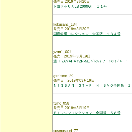
発売日 2019年3月20日
トヨタセリカLB 2000GT １１号
kokusanc_134
発売日 2019年3月20日
国産鉄道コレクション 全国版 １３４号
yzrm1_001
発売 2019年３月19日
週刊 YAMAHA YZR-M1 ﾊﾞﾚﾝﾃｨｰﾉ・ﾛｯｼ ﾓﾃﾞﾙ １
gtrnismo_29
発売日 2019年03月19日
ＮＩＳＳＡＮ ＧＴ－Ｒ ＮＩＳＭＯ全国版 ２
f1mc_058
発売日 2019年3月19日
Ｆ１マシンコレクション 全国版 ５８号
cosmosport_77