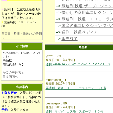
-->
隔週刊 鉄道 ザ・プロジェク
■
店休日：ご注文はお受け致
-->
懐かしの商用車コレクショ
しますが、発送・メールの送
信は営業日に行います。
-->
隔週刊 鉄道 ＴＨＥ ラ
■
営業時間：10：00.～17：
-->
国産名車コレクション スペ
00
-->
週刊 鉄道ペディア
営業日・時間・発送etcの詳細
→
-->
販売終了
かご情報
商品名
かごには現在、下記の分、入って
yzrm1_003
います。
発売日 2019年4月9日
商品数 0
週刊 YAMAHA YZR-M1 ﾊﾞﾚﾝﾃｨｰﾉ・ﾛｯｼ ﾓﾃﾞﾙ ３
商品代金計 ￥0
かごの中身表示
注文画面へ
etudoulastr_31
発売日 2019年4月9日
出荷案内
隔週刊 鉄道 ＴＨＥ ラストラン ３１号
お取り寄せ
入荷に10～14日
（出版社営業日）。品切れの
場合は確認次第ご連絡いたし
cosmosport_80
ます。
発売日 2019年4月9日
予約
入荷日に発送
週刊 マツダ コスモ スポーツ ８０号