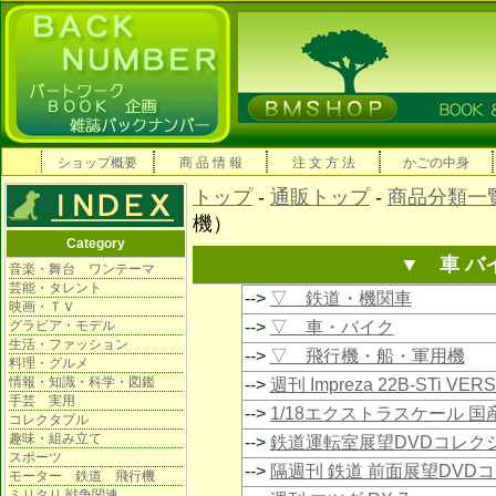
ショップ概要
商 品 情 報
注 文 方 法
かごの中身
トップ
-
通販トップ
-
商品分類一
機）
Category
▼ 車 バ
音楽・舞台 ワンテーマ
芸能・タレント
-->
▽ 鉄道・機関車
映画・ＴＶ
グラビア・モデル
-->
▽ 車・バイク
生活・ファッション
-->
▽ 飛行機・船・軍用機
料理・グルメ
情報・知識・科学・図鑑
-->
週刊 Impreza 22B-STi VE
手芸 実用
-->
1/18エクストラスケール 
コレクタブル
趣味・組み立て
-->
鉄道運転室展望DVDコレク
スポーツ
-->
隔週刊 鉄道 前面展望DVD
モーター 鉄道 飛行機
ミリタリ 戦争関連