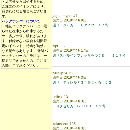
・店内分から出荷するため、
ご注文のタイミングにより、
品切れになる場合もございま
jaguaretype_47
す。
発売日 2019年4月9日
バックナンバーについて
週刊 ジャガー Ｅタイプ ４７号
・雑誌バックナンバーは、限
られた在庫から出庫するた
め、多少の傷、破れがありま
す。付録がない場合や期間限
定のイベント、特典が無効に
sipt_117
発売日 2019年4月17日
なる場合もあります。 雑誌バ
週刊スバルインプレッサをつくる １１７号
ックナンバーのご発注は、一
切返品できませんの、ご注文
の際、ご了承ください。
tyrrellp34_62
発売日 2019年4月3日
週刊 ティレルＰ３４をつくる ６２
celica_13
発売日 2019年4月3日
トヨタセリカLB 2000GT １３号
kokusanc_135
発売日 2019年4月3日