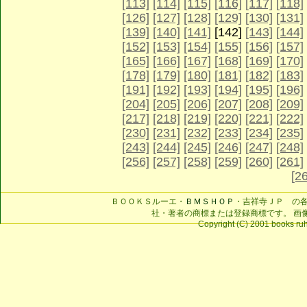
[113]
[114]
[115]
[116]
[117]
[118]
[126]
[127]
[128]
[129]
[130]
[131]
[139]
[140]
[141]
[142]
[143]
[144]
[152]
[153]
[154]
[155]
[156]
[157]
[165]
[166]
[167]
[168]
[169]
[170]
[178]
[179]
[180]
[181]
[182]
[183]
[191]
[192]
[193]
[194]
[195]
[196]
[204]
[205]
[206]
[207]
[208]
[209]
[217]
[218]
[219]
[220]
[221]
[222]
[230]
[231]
[232]
[233]
[234]
[235]
[243]
[244]
[245]
[246]
[247]
[248]
[256]
[257]
[258]
[259]
[260]
[261]
[2
ＢＯＯＫＳルーエ・
ＢＭＳＨＯＰ
・吉祥寺ＪＰ の
社・著者の商標または登録商標です。 画
Copyright (C) 2001 books ruhe