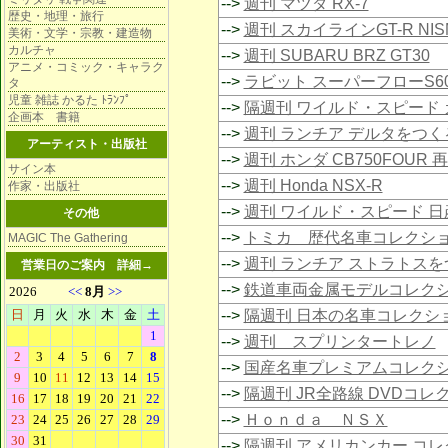
-->
週刊 マツダ RX-7
歴史・地理・旅行
-->
週刊 スカイラインGT-R NIS
美術・文学・宗教・建造物
カルチャ
-->
週刊 SUBARU BRZ GT30
アニメ・コミック・キャラク
-->
ラビット スーパーフローS6
タ
児童 雑誌 かるた ﾄﾗﾝﾌﾟ
-->
隔週刊 ワイルド・スピード 
企画本 書籍
-->
週刊 ランチア デルタをつく
アーティスト・出版社
-->
週刊 ホンダ CB750FOUR 
サイン本
-->
週刊 Honda NSX-R
作家・出版社
-->
週刊 ワイルド・スピード 日
その他
-->
トミカ 歴代名車コレクシ
MAGIC The Gathering
-->
週刊 ランチア ストラトスを
営業日のご案内
詳細→
-->
鉄道車両金属モデルコレク
-->
隔週刊 日本の名車コレクシ
-->
週刊 スプリンタートレノ
-->
国産名車プレミアムコレク
-->
隔週刊 JR全路線 DVDコレ
-->
Ｈｏｎｄａ ＮＳＸ
-->
隔週刊 アメリカンカー コ