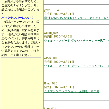
・店内分から出荷するため、
ご注文のタイミングにより、
品切れになる場合もございま
yzrm1_054
す。
発売日 2020年3月31日
バックナンバーについて
週刊 YAMAHA YZR-M1 ﾊﾞﾚﾝﾃｨｰﾉ・ﾛｯｼ ﾓﾃﾞﾙ ５
・雑誌バックナンバーは、限
られた在庫から出庫するた
め、多少の傷、破れがありま
wlsdc_006
す。付録がない場合や期間限
発売日 2020年4月7日
定のイベント、特典が無効に
ワイルド・スピード ダッジ・チャージャーR/T 
なる場合もあります。 雑誌バ
ックナンバーのご発注は、一
切返品できませんの、ご注文
の際、ご了承ください。
wlsdc_005
発売日 2020年3月31日
ワイルド・スピード ダッジ・チャージャーR/T 
f1mc_085
発売日 2020年3月31日
Ｆ１マシンコレクション 全国版 ８５号
jalrc_014