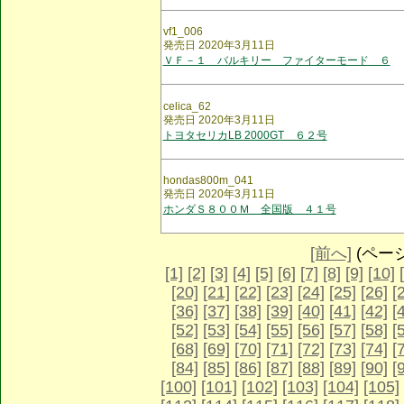
vf1_006
発売日 2020年3月11日
ＶＦ－１ バルキリー ファイターモード ６
celica_62
発売日 2020年3月11日
トヨタセリカLB 2000GT ６２号
hondas800m_041
発売日 2020年3月11日
ホンダＳ８００Ｍ 全国版 ４１号
[前へ]
(ページ 
[1]
[2]
[3]
[4]
[5]
[6]
[7]
[8]
[9]
[10]
[20]
[21]
[22]
[23]
[24]
[25]
[26]
[
[36]
[37]
[38]
[39]
[40]
[41]
[42]
[
[52]
[53]
[54]
[55]
[56]
[57]
[58]
[
[68]
[69]
[70]
[71]
[72]
[73]
[74]
[
[84]
[85]
[86]
[87]
[88]
[89]
[90]
[
[100]
[101]
[102]
[103]
[104]
[105]