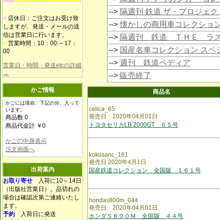
-->
隔週刊 鉄道 ザ・プロジェク
■
店休日：ご注文はお受け致
-->
懐かしの商用車コレクショ
しますが、発送・メールの送
信は営業日に行います。
-->
隔週刊 鉄道 ＴＨＥ ラ
■
営業時間：10：00.～17：
-->
国産名車コレクション スペ
00
-->
週刊 鉄道ペディア
営業日・時間・発送etcの詳細
→
-->
販売終了
かご情報
商品名
かごには現在、下記の分、入って
celica_65
います。
発売日 2020年04月01日
商品数 0
トヨタセリカLB 2000GT ６５号
商品代金計 ￥0
かごの中身表示
注文画面へ
kokusanc_161
発売日 2020年4月1日
出荷案内
国産鉄道コレクション 全国版 １６１号
お取り寄せ
入荷に10～14日
（出版社営業日）。品切れの
場合は確認次第ご連絡いたし
hondas800m_044
ます。
発売日 2020年04月01日
予約
入荷日に発送
ホンダＳ８００Ｍ 全国版 ４４号