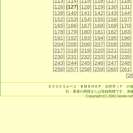
[113]
[114]
[115]
[116]
[117]
[118]
[126]
[127]
[128]
[129]
[130]
[131]
[139]
[140]
[141]
[142]
[143]
[144]
[152]
[153]
[154]
[155]
[156]
[157]
[165]
[166]
[167]
[168]
[169]
[170]
[178]
[179]
[180]
[181]
[182]
[183]
[191]
[192]
[193]
[194]
[195]
[196]
[204]
[205]
[206]
[207]
[208]
[209]
[217]
[218]
[219]
[220]
[221]
[222]
[230]
[231]
[232]
[233]
[234]
[235]
[243]
[244]
[245]
[246]
[247]
[248]
[256]
[257]
[258]
[259]
[260]
[261]
[2
ＢＯＯＫＳルーエ・
ＢＭＳＨＯＰ
・吉祥寺ＪＰ の
社・著者の商標または登録商標です。 画
Copyright (C) 2001 books ruhe