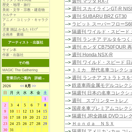
-->
週刊 マツダ RX-7
歴史・地理・旅行
-->
週刊 スカイラインGT-R NIS
美術・文学・宗教・建造物
カルチャ
-->
週刊 SUBARU BRZ GT30
アニメ・コミック・キャラク
-->
ラビット スーパーフローS6
タ
児童 雑誌 かるた ﾄﾗﾝﾌﾟ
-->
隔週刊 ワイルド・スピード 
企画本 書籍
-->
週刊 ランチア デルタをつく
アーティスト・出版社
-->
週刊 ホンダ CB750FOUR 
サイン本
-->
週刊 Honda NSX-R
作家・出版社
-->
週刊 ワイルド・スピード 日
その他
-->
トミカ 歴代名車コレクシ
MAGIC The Gathering
-->
週刊 ランチア ストラトスを
営業日のご案内
詳細→
-->
鉄道車両金属モデルコレク
-->
隔週刊 日本の名車コレクシ
-->
週刊 スプリンタートレノ
-->
国産名車プレミアムコレク
-->
隔週刊 JR全路線 DVDコレ
-->
Ｈｏｎｄａ ＮＳＸ
-->
隔週刊 アメリカンカー コ