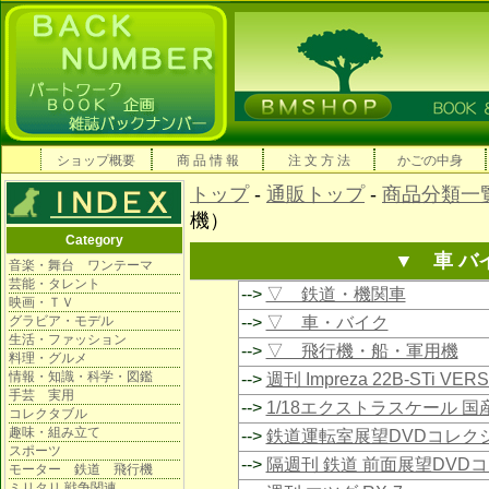
ショップ概要
商 品 情 報
注 文 方 法
かごの中身
トップ
-
通販トップ
-
商品分類一
機）
Category
▼ 車 バ
音楽・舞台 ワンテーマ
芸能・タレント
-->
▽ 鉄道・機関車
映画・ＴＶ
グラビア・モデル
-->
▽ 車・バイク
生活・ファッション
-->
▽ 飛行機・船・軍用機
料理・グルメ
情報・知識・科学・図鑑
-->
週刊 Impreza 22B-STi VE
手芸 実用
-->
1/18エクストラスケール 
コレクタブル
趣味・組み立て
-->
鉄道運転室展望DVDコレク
スポーツ
-->
隔週刊 鉄道 前面展望DVD
モーター 鉄道 飛行機
ミリタリ 戦争関連