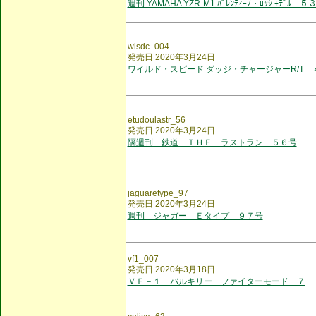
週刊 YAMAHA YZR-M1 ﾊﾞﾚﾝﾃｨｰﾉ・ﾛｯｼ ﾓﾃﾞﾙ ５
wlsdc_004
発売日 2020年3月24日
ワイルド・スピード ダッジ・チャージャーR/T 
etudoulastr_56
発売日 2020年3月24日
隔週刊 鉄道 ＴＨＥ ラストラン ５６号
jaguaretype_97
発売日 2020年3月24日
週刊 ジャガー Ｅタイプ ９７号
vf1_007
発売日 2020年3月18日
ＶＦ－１ バルキリー ファイターモード ７