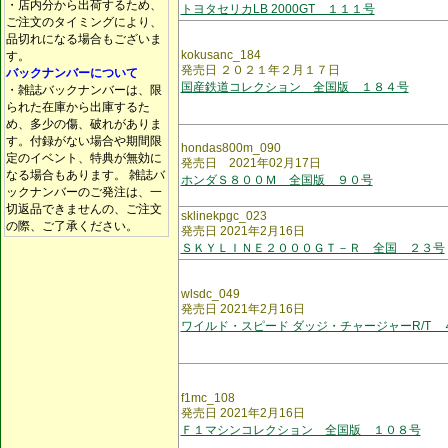
・店内分から出荷するため、
トヨタセリカLB 2000GT １１１号
ご注文のタイミングにより、
品切れになる場合もございま
kokusanc_184
す。
発売日 ２０２１年２月１７日
バックナンバーについて
国産鉄道コレクション 全国版 １８４号
・雑誌バックナンバーは、限
られた在庫から出庫するた
め、多少の傷、破れがありま
す。付録がない場合や期間限
hondas800m_090
定のイベント、特典が無効に
発売日 2021年02月17日
なる場合もあります。 雑誌バ
ホンダＳ８００Ｍ 全国版 ９０号
ックナンバーのご発注は、一
切返品できませんの、ご注文
sklinekpgc_023
の際、ご了承ください。
発売日 2021年2月16日
ＳＫＹＬＩＮＥ２０００ＧＴ－Ｒ 全国 ２３号
wlsdc_049
発売日 2021年2月16日
ワイルド・スピード ダッジ・チャージャーR/T 
f1mc_108
発売日 2021年2月16日
Ｆ１マシンコレクション 全国版 １０８号