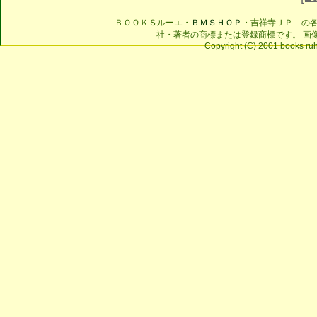
ＢＯＯＫＳルーエ・
ＢＭＳＨＯＰ
・吉祥寺ＪＰ の
社・著者の商標または登録商標です。 画
Copyright (C) 2001 books ruhe