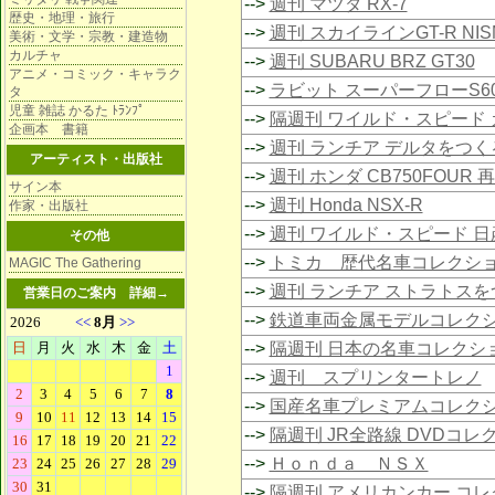
-->
週刊 マツダ RX-7
歴史・地理・旅行
-->
週刊 スカイラインGT-R NIS
美術・文学・宗教・建造物
カルチャ
-->
週刊 SUBARU BRZ GT30
アニメ・コミック・キャラク
-->
ラビット スーパーフローS6
タ
児童 雑誌 かるた ﾄﾗﾝﾌﾟ
-->
隔週刊 ワイルド・スピード 
企画本 書籍
-->
週刊 ランチア デルタをつく
アーティスト・出版社
-->
週刊 ホンダ CB750FOUR 
サイン本
-->
週刊 Honda NSX-R
作家・出版社
-->
週刊 ワイルド・スピード 日
その他
-->
トミカ 歴代名車コレクシ
MAGIC The Gathering
-->
週刊 ランチア ストラトスを
営業日のご案内
詳細→
-->
鉄道車両金属モデルコレク
-->
隔週刊 日本の名車コレクシ
-->
週刊 スプリンタートレノ
-->
国産名車プレミアムコレク
-->
隔週刊 JR全路線 DVDコレ
-->
Ｈｏｎｄａ ＮＳＸ
-->
隔週刊 アメリカンカー コ