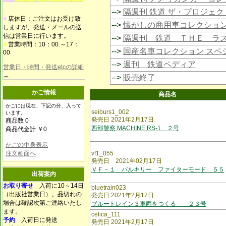
-->
隔週刊 鉄道 ザ・プロジェク
■
店休日：ご注文はお受け致
-->
懐かしの商用車コレクショ
しますが、発送・メールの送
信は営業日に行います。
-->
隔週刊 鉄道 ＴＨＥ ラ
■
営業時間：10：00.～17：
-->
国産名車コレクション スペ
00
-->
週刊 鉄道ペディア
営業日・時間・発送etcの詳細
→
-->
販売終了
かご情報
商品名
かごには現在、下記の分、入って
seiburs1_002
います。
発売日 2021年2月17日
商品数 0
西部警察 MACHINE RS-1 ２号
商品代金計 ￥0
かごの中身表示
注文画面へ
vf1_055
発売日 2021年02月17日
ＶＦ－１ バルキリー ファイターモード ５５
出荷案内
お取り寄せ
入荷に10～14日
bluetrain023
（出版社営業日）。品切れの
発売日 2021年2月17日
場合は確認次第ご連絡いたし
ブルートレイン３車両をつくる ２３号
ます。
celica_111
予約
入荷日に発送
発売日 2021年2月17日