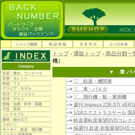
ショップ概要
商 品 情 報
注 文 方 法
かごの中身
トップ
-
通販トップ
-
商品分類一
機）
Category
▼ 車 バ
音楽・舞台 ワンテーマ
芸能・タレント
-->
▽ 鉄道・機関車
映画・ＴＶ
グラビア・モデル
-->
▽ 車・バイク
生活・ファッション
-->
▽ 飛行機・船・軍用機
料理・グルメ
情報・知識・科学・図鑑
-->
週刊 Impreza 22B-STi VE
手芸 実用
-->
1/18エクストラスケール 
コレクタブル
趣味・組み立て
-->
鉄道運転室展望DVDコレク
スポーツ
-->
隔週刊 鉄道 前面展望DVD
モーター 鉄道 飛行機
ミリタリ 戦争関連