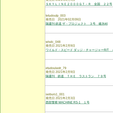
ＳＫＹＬＩＮＥ２０００ＧＴ－Ｒ 全国 ２２号
tetudoutp_003
発売日 2021年02月09日
隔週刊 鉄道 ザ・プロジェクト ３号 碓氷峠
wlsdc_048
発売日 2021年2月9日
ワイルド・スピード ダッジ・チャージャーR/T 
etudoulastr_79
発売日 2021年2月9日
隔週刊 鉄道 ＴＨＥ ラストラン ７９号
seiburs1_001
発売日 2021年2月3日
西部警察 MACHINE RS-1 １号