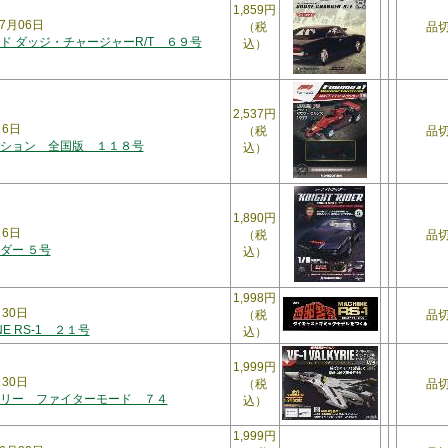
1,859円
7月06日
（税
品
ド ダッジ・チャージャーR/T ６９号
込）
2,537円
月6日
（税
品
ション 全国版 １１８号
込）
1,890円
月6日
（税
品
ダー ５号
込）
1,998円
月30日
（税
品
NE RS-1 ２１号
込）
1,999円
月30日
（税
品
リー ファイターモード ７４
込）
1,999円