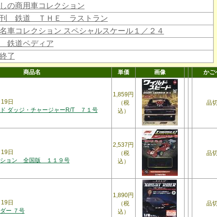
しの商用車コレクション
刊 鉄道 ＴＨＥ ラストラン
名車コレクション スペシャルスケール１／２４
 鉄道ペディア
終了
商品名
単価
画像
かご
1,859円
月19日
（税
品
ド ダッジ・チャージャーR/T ７１号
込）
2,537円
月19日
（税
品
ション 全国版 １１９号
込）
1,890円
月19日
（税
品
ダー ７号
込）