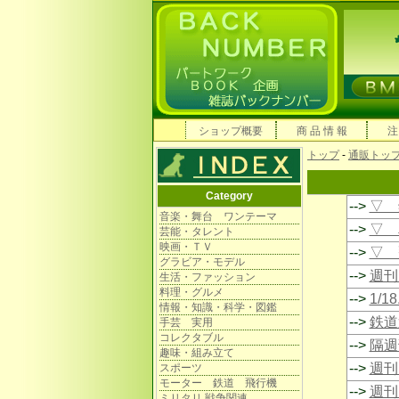
ショップ概要
商 品 情 報
注
トップ
-
通販トッ
Category
-->
▽ 
音楽・舞台 ワンテーマ
-->
▽ 
芸能・タレント
映画・ＴＶ
-->
▽ 
グラビア・モデル
-->
週刊 
生活・ファッション
料理・グルメ
-->
1/
情報・知識・科学・図鑑
-->
鉄道
手芸 実用
コレクタブル
-->
隔週
趣味・組み立て
-->
週刊
スポーツ
モーター 鉄道 飛行機
-->
週刊
ミリタリ 戦争関連