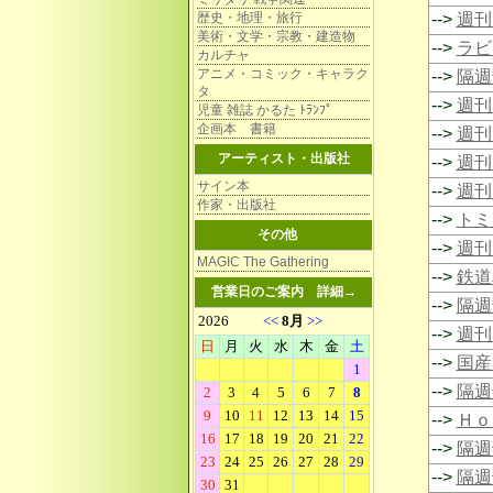
歴史・地理・旅行
-->
週刊 
美術・文学・宗教・建造物
-->
ラビ
カルチャ
アニメ・コミック・キャラク
-->
隔週
タ
-->
週刊
児童 雑誌 かるた ﾄﾗﾝﾌﾟ
企画本 書籍
-->
週刊
アーティスト・出版社
-->
週刊 
サイン本
-->
週刊
作家・出版社
-->
トミ
その他
-->
週刊
MAGIC The Gathering
-->
鉄道
営業日のご案内
詳細→
-->
隔週
-->
週刊
-->
国産
-->
隔週
-->
Ｈｏ
-->
隔週
-->
隔週