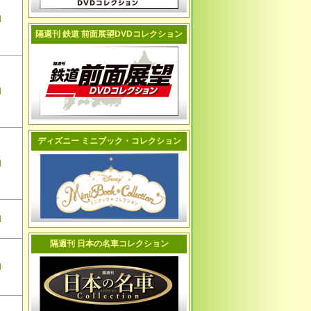
切
隔週刊 鉄道 前面展望DVDコレクション
切
ディズニー ミニブック・コレクション
切
切
隔週刊 日本の名車コレクション
切