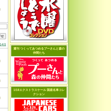
切
14日
週刊 つくってあつめるプーさんと森の
仲間たち
切
切
1/18エクストラスケール 国産名車コレ
クション
切