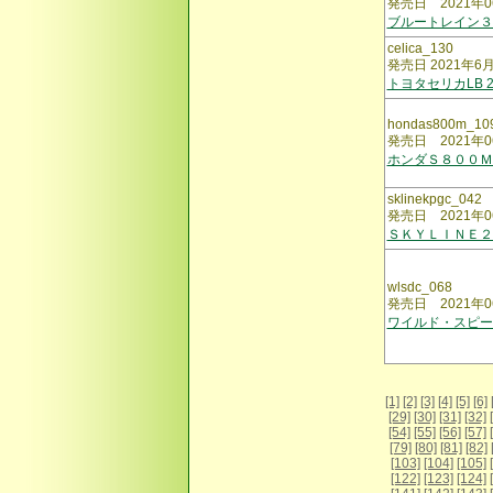
発売日 2021年0
ブルートレイン
celica_130
発売日 2021年6
トヨタセリカLB 
hondas800m_10
発売日 2021年0
ホンダＳ８００Ｍ
sklinekpgc_042
発売日 2021年0
ＳＫＹＬＩＮＥ２
wlsdc_068
発売日 2021年0
ワイルド・スピー
[1]
[2]
[3]
[4]
[5]
[6]
[29]
[30]
[31]
[32]
[54]
[55]
[56]
[57]
[79]
[80]
[81]
[82]
[103]
[104]
[105]
[122]
[123]
[124]