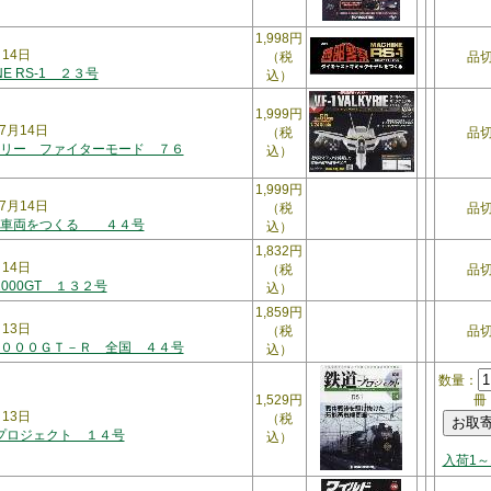
1,998円
月14日
（税
品
NE RS-1 ２３号
込）
1,999円
7月14日
（税
品
リー ファイターモード ７６
込）
1,999円
7月14日
（税
品
３車両をつくる ４４号
込）
1,832円
月14日
（税
品
2000GT １３２号
込）
1,859円
月13日
（税
品
０００ＧＴ－Ｒ 全国 ４４号
込）
数量：
1,529円
冊
月13日
（税
・プロジェクト １４号
込）
入荷1～