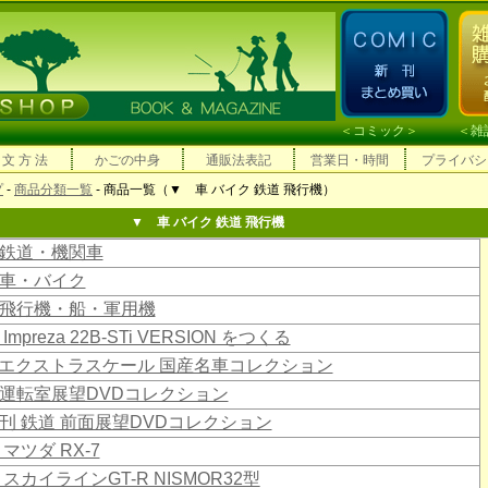
＜
コミック
＞ ＜
雑
 文 方 法
かごの中身
通販法表記
営業日・時間
プライバシ
プ
-
商品分類一覧
- 商品一覧（▼ 車 バイク 鉄道 飛行機）
▼ 車 バイク 鉄道 飛行機
鉄道・機関車
車・バイク
飛行機・船・軍用機
Impreza 22B-STi VERSION をつくる
18エクストラスケール 国産名車コレクション
運転室展望DVDコレクション
刊 鉄道 前面展望DVDコレクション
 マツダ RX-7
 スカイラインGT-R NISMOR32型