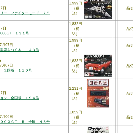
1,999円
月7日
（税
品
リー ファイターモード ７５
込）
1,832円
月7日
（税
品
2000GT １３１号
込）
1,999円
7月07日
（税
品
３車両をつくる ４３号
込）
0
1,833円
7月07日
（税
品
 全国版 １１０号
込）
2,231円
月7日
（税
品
ョン 全国版 １９４号
込）
1,859円
7月06日
（税
品
０００ＧＴ－Ｒ 全国 ４３号
込）