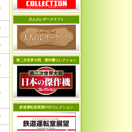
切
大人のレザークラフト
切
切
第二次世界大戦 傑作機コレクション
切
切
鉄道運転室展望DVDコレクション
切