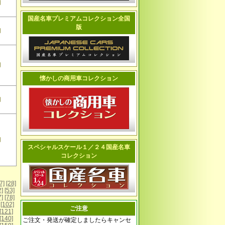
切
国産名車プレミアムコレクション全国
版
切
切
懐かしの商用車コレクション
切
切
スペシャルスケール１／２４国産名車
コレクション
7]
[28]
2]
[53]
7]
[78]
[102]
ご注意
[121]
[140]
ご注文・発送が確定しましたらキャンセ