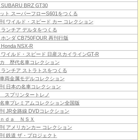
SUBARU BRZ GT30
ット スーパーフローS601をつくる
刊 ワイルド・スピード カー コレクション
 ランチア デルタをつくる
 ホンダ CB750FOUR 再刊行版
Honda NSX-R
 ワイルド・スピード 日産スカイラインGT-R
カ 歴代名車コレクション
 ランチア ストラトスをつくる
車両金属モデルコレクション
刊 日本の名車コレクション
 スプリンタートレノ
名車プレミアムコレクション全国版
刊 JR全路線 DVDコレクション
ｎｄａ ＮＳＸ
刊 アメリカンカー コレクション
刊 鉄道 ザ・プロジェクト