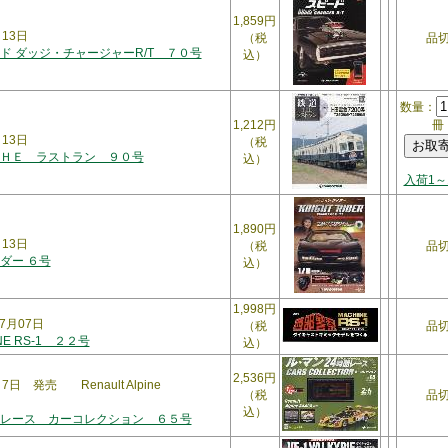
1,859円
月13日
（税
品
ド ダッジ・チャージャーR/T ７０号
込）
数量：
1,212円
冊
月13日
（税
ＨＥ ラストラン ９０号
込）
入荷1～
1,890円
月13日
（税
品
ダー ６号
込）
1,998円
7月07日
（税
品
NE RS-1 ２２号
込）
2,536円
7日 発売 Renault Alpine
（税
品
込）
レース カーコレクション ６５号