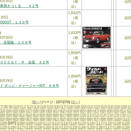
6月30日
（税
品
３車両をつくる ４２号
込）
1,832円
月30日
（税
品
2000GT １３０号
込）
1,833円
9
6月30日
（税
品
 全国版 １０９号
込）
1,859円
6月29日
（税
品
０００ＧＴ－Ｒ 全国 ４２号
込）
1,859円
6月29日
（税
品
ド ダッジ・チャージャーR/T ６８号
込）
[前へ]
(ページ : 107/270)
[次へ]
[7]
[8]
[9]
[10]
[11]
[12]
[13]
[14]
[15]
[16]
[17]
[18]
[19]
[20]
[21]
[22]
[23]
[24]
[25]
[26]
[2
[33]
[34]
[35]
[36]
[37]
[38]
[39]
[40]
[41]
[42]
[43]
[44]
[45]
[46]
[47]
[48]
[49]
[50]
[51]
[5
[58]
[59]
[60]
[61]
[62]
[63]
[64]
[65]
[66]
[67]
[68]
[69]
[70]
[71]
[72]
[73]
[74]
[75]
[76]
[7
[83]
[84]
[85]
[86]
[87]
[88]
[89]
[90]
[91]
[92]
[93]
[94]
[95]
[96]
[97]
[98]
[99]
[100]
[101]
[106]
[107]
[108]
[109]
[110]
[111]
[112]
[113]
[114]
[115]
[116]
[117]
[118]
[119]
[120]
[125]
[126]
[127]
[128]
[129]
[130]
[131]
[132]
[133]
[134]
[135]
[136]
[137]
[138]
[139]