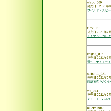
wlsdc_069
発売日 2021年0
ワイルド・スピー
f1mc_118
発売日 2021年7
Ｆ１マシンコレク
knightr_005
発売日 2021年7
週刊 ナイトライ
seiburs1_021
発売日 2021年6
西部警察 MACHI
vf1_074
発売日 2021年6
ＶＦ－１ バルキ
bluetrain042