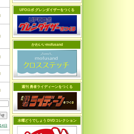
UFOロボ グレンダイザーをつくる
切
切
かわいいmofusand
切
切
週刊 勇者ライディーンをつくる
切
水曜どうでしょう DVDコレクション
14日