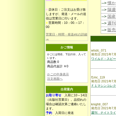
-->
懐か
-->
隔週
■
店休日：ご注文はお受け致
しますが、発送・メールの送
-->
国産
信は営業日に行います。
■
営業時間：10：00.～17：
-->
週刊
00
-->
販売
営業日・時間・発送etcの詳細
→
かご情報
wlsdc_071
発売日 2021年7
かごには現在、下記の分、入って
います。
ワイルド・スピー
商品数 0
商品代金計 ￥0
かごの中身表示
f1mc_119
注文画面へ
発売日 2021年7
Ｆ１マシンコレク
出荷案内
お取り寄せ
入荷に10～14日
（出版社営業日）。品切れの
場合は確認次第ご連絡いたし
knightr_007
発売日 2021年7
ます。
週刊 ナイトライ
予約
入荷日に発送