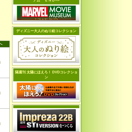
アム ＥＮＤ-->
ディズニー大人のぬり絵コレクション
へ
切
隔週刊 太陽にほえろ！ DVDコレクショ
ン
切
切