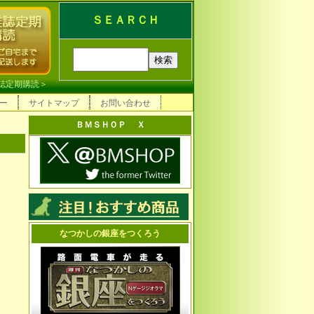
ＳＥＡＲＣＨ
誌定期購読
＞
ー
サイトマップ
お問い合わせ
ＢＭＳＨＯＰ Ｘ
なつかしの銀座をつくろう