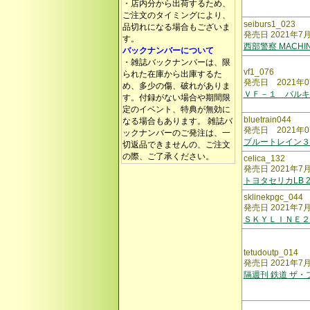
・店内分から出荷するため、
ご注文のタイミングにより、
seiburs1_023
品切れになる場合もございま
発売日 2021年7
す。
西部警察 MACHI
バックナンバーについて
・雑誌バックナンバーは、限
vf1_076
られた在庫から出庫するた
発売日 2021年0
め、多少の傷、破れがありま
ＶＦ－１ バルキ
す。付録がない場合や期間限
定のイベント、特典が無効に
bluetrain044
なる場合もあります。 雑誌バ
発売日 2021年0
ックナンバーのご発注は、一
ブルートレイン
切返品できませんの、ご注文
の際、ご了承ください。
celica_132
発売日 2021年7
トヨタセリカLB 
sklinekpgc_044
発売日 2021年7
ＳＫＹＬＩＮＥ２
tetudoutp_014
発売日 2021年7
隔週刊 鉄道 ザ