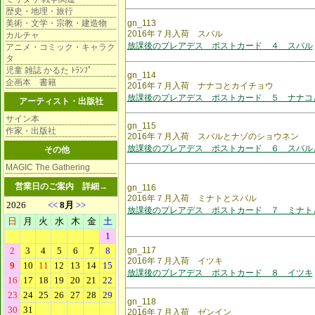
歴史・地理・旅行
美術・文学・宗教・建造物
gn_113
2016年７月入荷 スバル
カルチャ
放課後のプレアデス ポストカード ４ スバル
アニメ・コミック・キャラク
タ
児童 雑誌 かるた ﾄﾗﾝﾌﾟ
gn_114
企画本 書籍
2016年７月入荷 ナナコとカイチョウ
放課後のプレアデス ポストカード ５ ナナコ
アーティスト・出版社
サイン本
gn_115
作家・出版社
2016年７月入荷 スバルとナゾのショウネン
放課後のプレアデス ポストカード ６ スバル
その他
MAGIC The Gathering
営業日のご案内
詳細→
gn_116
2016年７月入荷 ミナトとスバル
放課後のプレアデス ポストカード ７ ミナト
gn_117
2016年７月入荷 イツキ
放課後のプレアデス ポストカード ８ イツキ
gn_118
2016年７月入荷 ゼンイン