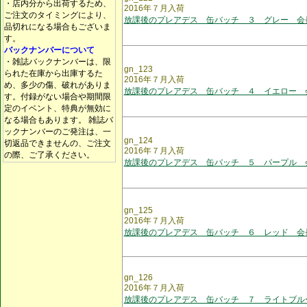
・店内分から出荷するため、
2016年７月入荷
ご注文のタイミングにより、
放課後のプレアデス 缶バッチ ３ グレー 会
品切れになる場合もございま
す。
バックナンバーについて
・雑誌バックナンバーは、限
gn_123
られた在庫から出庫するた
2016年７月入荷
め、多少の傷、破れがありま
放課後のプレアデス 缶バッチ ４ イエロー 
す。付録がない場合や期間限
定のイベント、特典が無効に
なる場合もあります。 雑誌バ
ックナンバーのご発注は、一
gn_124
切返品できませんの、ご注文
2016年７月入荷
の際、ご了承ください。
放課後のプレアデス 缶バッチ ５ パープル 
gn_125
2016年７月入荷
放課後のプレアデス 缶バッチ ６ レッド 会
gn_126
2016年７月入荷
放課後のプレアデス 缶バッチ ７ ライトブル