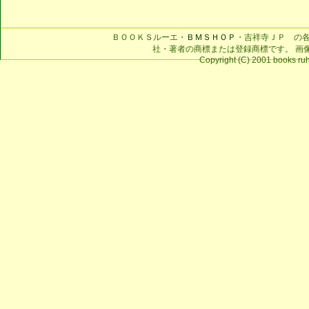
ＢＯＯＫＳルーエ・
ＢＭＳＨＯＰ
・吉祥寺ＪＰ の
社・著者の商標または登録商標です。 画
Copyright (C) 2001 books ruhe