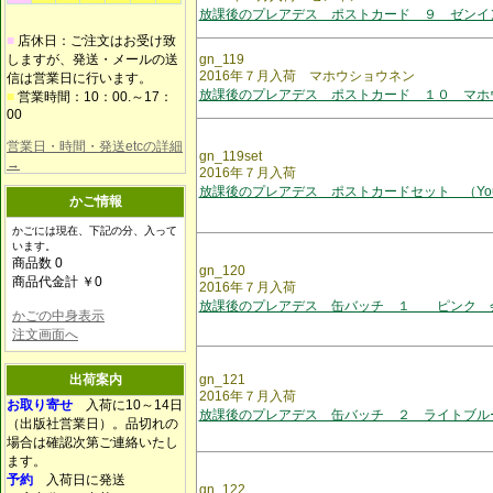
放課後のプレアデス ポストカード ９ ゼンイ
■
店休日：ご注文はお受け致
しますが、発送・メールの送
gn_119
2016年７月入荷 マホウショウネン
信は営業日に行います。
放課後のプレアデス ポストカード １０ マホ
■
営業時間：10：00.～17：
00
営業日・時間・発送etcの詳細
gn_119set
→
2016年７月入荷
放課後のプレアデス ポストカードセット （You
かご情報
かごには現在、下記の分、入って
います。
商品数 0
gn_120
商品代金計 ￥0
2016年７月入荷
放課後のプレアデス 缶バッチ １ ピンク 
かごの中身表示
注文画面へ
出荷案内
gn_121
2016年７月入荷
お取り寄せ
入荷に10～14日
放課後のプレアデス 缶バッチ ２ ライトブル
（出版社営業日）。品切れの
場合は確認次第ご連絡いたし
ます。
予約
入荷日に発送
gn_122