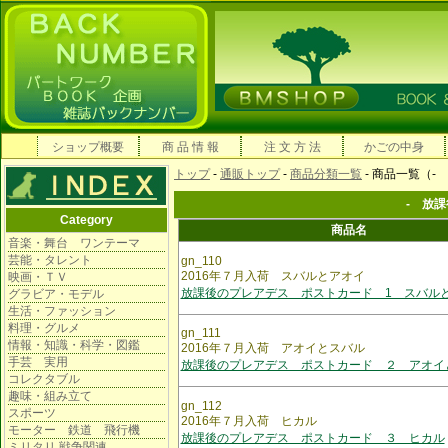
ショップ概要
商 品 情 報
注 文 方 法
かごの中身
トップ
-
通販トップ
-
商品分類一覧
- 商品一覧（
- 放
Category
商品名
音楽・舞台 ワンテーマ
芸能・タレント
gn_110
2016年７月入荷 スバルとアオイ
映画・ＴＶ
放課後のプレアデス ポストカード 1 スバル
グラビア・モデル
生活・ファッション
料理・グルメ
gn_111
情報・知識・科学・図鑑
2016年７月入荷 アオイとスバル
手芸 実用
放課後のプレアデス ポストカード ２ アオイ
コレクタブル
趣味・組み立て
gn_112
スポーツ
2016年７月入荷 ヒカル
モーター 鉄道 飛行機
放課後のプレアデス ポストカード ３ ヒカル
ミリタリ 戦争関連