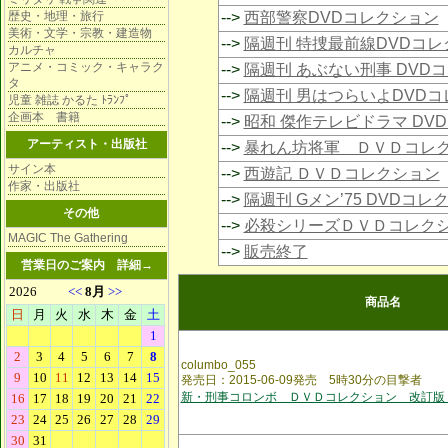
歴史・地理・旅行
-->
西部警察DVDコレクション
美術・文学・宗教・建造物
-->
隔週刊 特捜最前線DVDコ
カルチャ
アニメ・コミック・キャラク
-->
隔週刊 あぶない刑事 DVD
タ
-->
隔週刊 男はつらいよDVD
児童 雑誌 かるた ﾄﾗﾝﾌﾟ
企画本 書籍
-->
昭和 傑作テレビドラマ DV
アーティスト・出版社
-->
暴れん坊将軍 ＤＶＤコレ
サイン本
-->
西遊記 ＤＶＤコレクション
作家・出版社
-->
隔週刊 Gメン’75 DVDコレ
その他
-->
必殺シリーズＤＶＤコレク
MAGIC The Gathering
-->
販売終了
営業日のご案内
詳細→
商品名
columbo_055
発売日：2015-06-09発売 5時30分の目撃者
新・刑事コロンボ ＤＶＤコレクション 改訂版