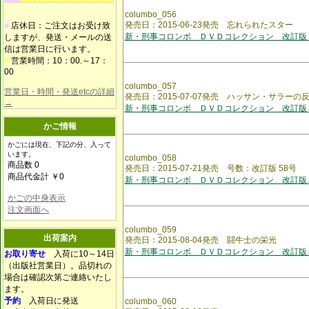
columbo_056
発売日：2015-06-23発売 忘れられたスター
■
店休日：ご注文はお受け致
新・刑事コロンボ ＤＶＤコレクション 改訂版
しますが、発送・メールの送
信は営業日に行います。
■
営業時間：10：00.～17：
00
columbo_057
営業日・時間・発送etcの詳細
発売日：2015-07-07発売 ハッサン・サラーの
→
新・刑事コロンボ ＤＶＤコレクション 改訂版
かご情報
かごには現在、下記の分、入って
います。
columbo_058
商品数 0
発売日：2015-07-21発売 号数：改訂版 58号
商品代金計 ￥0
新・刑事コロンボ ＤＶＤコレクション 改訂版
かごの中身表示
注文画面へ
columbo_059
出荷案内
発売日：2015-08-04発売 闘牛士の栄光
新・刑事コロンボ ＤＶＤコレクション 改訂版
お取り寄せ
入荷に10～14日
（出版社営業日）。品切れの
場合は確認次第ご連絡いたし
ます。
予約
入荷日に発送
columbo_060