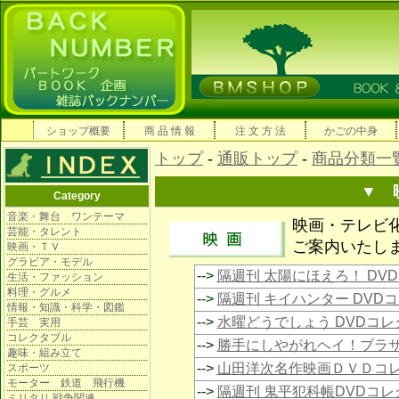
ショップ概要
商 品 情 報
注 文 方 法
かごの中身
トップ
-
通販トップ
-
商品分類一
▼ 
Category
音楽・舞台 ワンテーマ
映画・テレビ
芸能・タレント
ご案内いたし
映画・ＴＶ
グラビア・モデル
-->
隔週刊 太陽にほえろ！ DV
生活・ファッション
料理・グルメ
-->
隔週刊 キイハンター DVD
情報・知識・科学・図鑑
-->
水曜どうでしょう DVDコ
手芸 実用
コレクタブル
-->
勝手にしやがれヘイ！ブラザ
趣味・組み立て
-->
山田洋次名作映画ＤＶＤコ
スポーツ
モーター 鉄道 飛行機
-->
隔週刊 鬼平犯科帳DVDコレ
ミリタリ 戦争関連