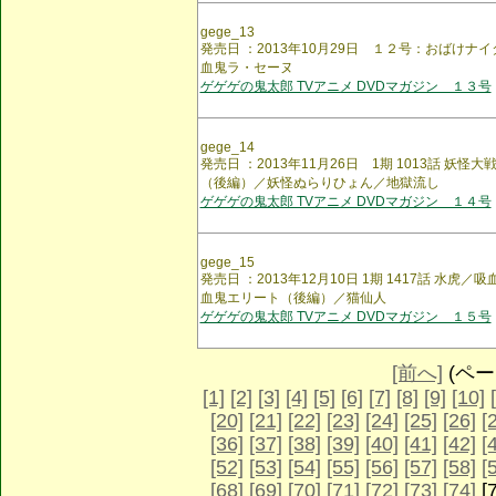
gege_13
発売日 ：2013年10月29日 １２号：おばけナ
血鬼ラ・セーヌ
ゲゲゲの鬼太郎 TVアニメ DVDマガジン １３号
gege_14
発売日 ：2013年11月26日 1期 1013話 妖
（後編）／妖怪ぬらりひょん／地獄流し
ゲゲゲの鬼太郎 TVアニメ DVDマガジン １４号
gege_15
発売日 ：2013年12月10日 1期 1417話 水
血鬼エリート（後編）／猫仙人
ゲゲゲの鬼太郎 TVアニメ DVDマガジン １５号
[前へ]
(ページ
[1]
[2]
[3]
[4]
[5]
[6]
[7]
[8]
[9]
[10]
[20]
[21]
[22]
[23]
[24]
[25]
[26]
[
[36]
[37]
[38]
[39]
[40]
[41]
[42]
[
[52]
[53]
[54]
[55]
[56]
[57]
[58]
[
[68]
[69]
[70]
[71]
[72]
[73]
[74]
[