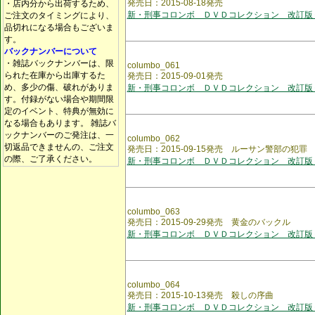
発売日：2015-08-18発売
・店内分から出荷するため、
新・刑事コロンボ ＤＶＤコレクション 改訂版
ご注文のタイミングにより、
品切れになる場合もございま
す。
バックナンバーについて
・雑誌バックナンバーは、限
columbo_061
られた在庫から出庫するた
発売日：2015-09-01発売
め、多少の傷、破れがありま
新・刑事コロンボ ＤＶＤコレクション 改訂版
す。付録がない場合や期間限
定のイベント、特典が無効に
なる場合もあります。 雑誌バ
ックナンバーのご発注は、一
columbo_062
切返品できませんの、ご注文
発売日：2015-09-15発売 ルーサン警部の犯罪
の際、ご了承ください。
新・刑事コロンボ ＤＶＤコレクション 改訂版
columbo_063
発売日：2015-09-29発売 黄金のバックル
新・刑事コロンボ ＤＶＤコレクション 改訂版
columbo_064
発売日：2015-10-13発売 殺しの序曲
新・刑事コロンボ ＤＶＤコレクション 改訂版