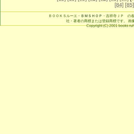
[84]
[85]
ＢＯＯＫＳルーエ・
ＢＭＳＨＯＰ
・吉祥寺ＪＰ の
社・著者の商標または登録商標です。 画
Copyright (C) 2001 books ruhe