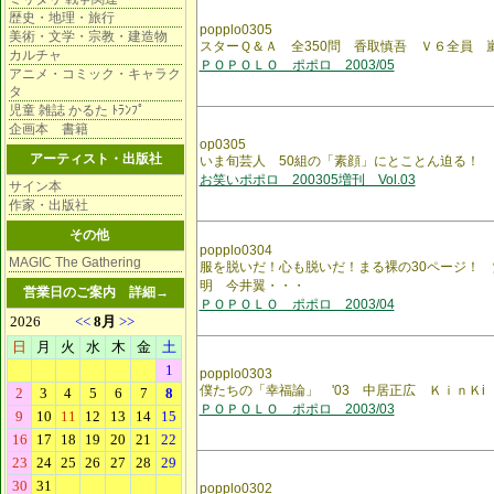
歴史・地理・旅行
popplo0305
美術・文学・宗教・建造物
スターＱ＆Ａ 全350問 香取慎吾 Ｖ６全員 
カルチャ
ＰＯＰＯＬＯ ポポロ 2003/05
アニメ・コミック・キャラク
タ
児童 雑誌 かるた ﾄﾗﾝﾌﾟ
企画本 書籍
op0305
アーティスト・出版社
いま旬芸人 50組の「素顔」にとことん迫る！
お笑いポポロ 200305増刊 Vol.03
サイン本
作家・出版社
その他
popplo0304
MAGIC The Gathering
服を脱いだ！心も脱いだ！まる裸の30ページ！
明 今井翼・・・
営業日のご案内
詳細→
ＰＯＰＯＬＯ ポポロ 2003/04
popplo0303
僕たちの「幸福論」 '03 中居正広 ＫｉｎＫ
ＰＯＰＯＬＯ ポポロ 2003/03
popplo0302