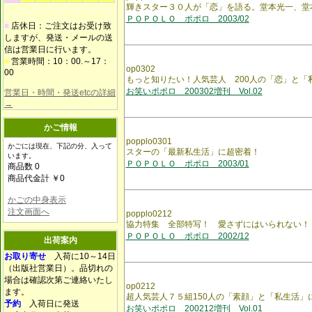
輝きスター３０人が「恋」を語る。堂本光一、堂
ＰＯＰＯＬＯ ポポロ 2003/02
■
店休日：ご注文はお受け致
しますが、発送・メールの送
信は営業日に行います。
■
営業時間：10：00.～17：
op0302
00
もっと知りたい！人気芸人 200人の「恋」と「
お笑いポポロ 200302増刊 Vol.02
営業日・時間・発送etcの詳細
→
かご情報
popplo0301
かごには現在、下記の分、入って
スターの「最新私生活」に超密着！
います。
ＰＯＰＯＬＯ ポポロ 2003/01
商品数 0
商品代金計 ￥0
かごの中身表示
注文画面へ
popplo0212
協力特集 全部特写！ 愛さずにはいられない！
ＰＯＰＯＬＯ ポポロ 2002/12
出荷案内
お取り寄せ
入荷に10～14日
（出版社営業日）。品切れの
場合は確認次第ご連絡いたし
op0212
ます。
超人気芸人７５組150人の「素顔」と「私生活」
予約
入荷日に発送
お笑いポポロ 200212増刊 Vol.01