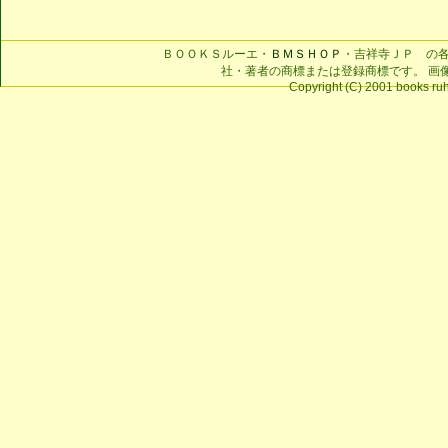
ＢＯＯＫＳルーエ・
ＢＭＳＨＯＰ
・吉祥寺ＪＰ の
社・著者の商標または登録商標です。 画
Copyright (C) 2001 books ruhe