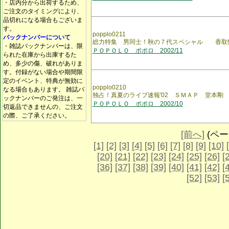
・店内分から出荷するため、
ご注文のタイミングにより、
品切れになる場合もございま
す。
popplo0211
バックナンバーについて
総力特集 男同士！秋の７代スペシャル 香取
・雑誌バックナンバーは、限
ＰＯＰＯＬＯ ポポロ 2002/11
られた在庫から出庫するた
め、多少の傷、破れがありま
す。付録がない場合や期間限
定のイベント、特典が無効に
popplo0210
なる場合もあります。 雑誌バ
独占！真夏のライブ速報'02 ＳＭＡＰ 堂本剛
ックナンバーのご発注は、一
ＰＯＰＯＬＯ ポポロ 2002/10
切返品できませんの、ご注文
の際、ご了承ください。
[前へ]
(ページ
[1]
[2]
[3]
[4]
[5]
[6]
[7]
[8]
[9]
[10]
[20]
[21]
[22]
[23]
[24]
[25]
[26]
[
[36]
[37]
[38]
[39]
[40]
[41]
[42]
[
[52]
[53]
[