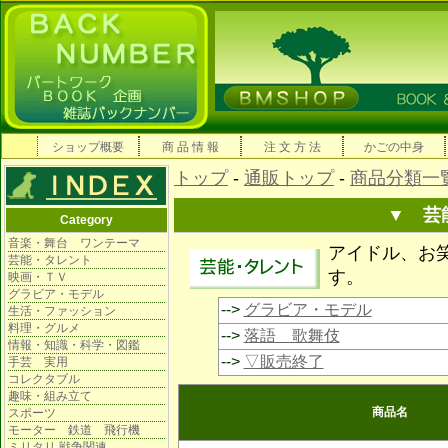
ショップ概要
商 品 情 報
注 文 方 法
かごの中身
トップ
-
通販トップ
-
商品分類一
▼ 芸
Category
音楽・舞台 ワンテーマ
アイドル、お
芸能・タレント
す。
映画・ＴＶ
グラビア・モデル
-->
グラビア・モデル
生活・ファッション
料理・グルメ
-->
落語 歌舞伎
情報・知識・科学・図鑑
-->
▽販売終了
手芸 実用
コレクタブル
趣味・組み立て
商品名
スポーツ
モーター 鉄道 飛行機
ミリタリ 戦争関連