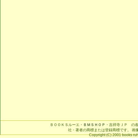
ＢＯＯＫＳルーエ・
ＢＭＳＨＯＰ
・吉祥寺ＪＰ の
社・著者の商標または登録商標です。 画
Copyright (C) 2001 books ruhe