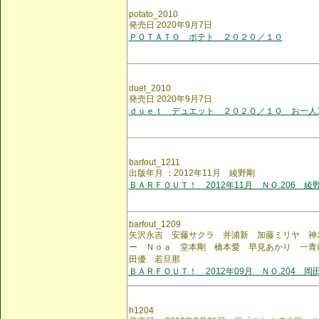
potato_2010
発売日 2020年9月7日
ＰＯＴＡＴＯ ポテト ２０２０／１０
duet_2010
発売日 2020年9月7日
ｄｕｅｔ デュエット ２０２０／１０ お一人
barfout_1211
出版年月 ：2012年11月 綾野剛
ＢＡＲＦＯＵＴ！ 2012年11月 ＮＯ.206 綾
barfout_1209
矢沢永吉 安藤サクラ 井浦新 加藤ミリヤ 神
ー Ｎｏａ 堂本剛 橋本愛 早見あかり 一青
田優 若旦那
ＢＡＲＦＯＵＴ！ 2012年09月 ＮＯ.204 岡
h1204