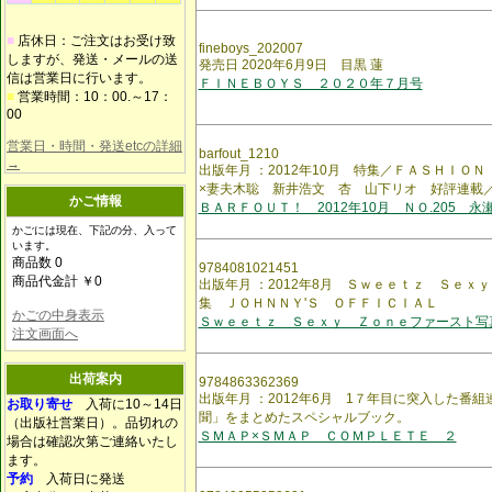
■
店休日：ご注文はお受け致
fineboys_202007
しますが、発送・メールの送
発売日 2020年6月9日 目黒 蓮
信は営業日に行います。
ＦＩＮＥＢＯＹＳ ２０２０年７月号
■
営業時間：10：00.～17：
00
営業日・時間・発送etcの詳細
barfout_1210
→
出版年月 ：2012年10月 特集／ＦＡＳＨＩＯ
×妻夫木聡 新井浩文 杏 山下リオ 好評連載
かご情報
ＢＡＲＦＯＵＴ！ 2012年10月 ＮＯ.205 永
かごには現在、下記の分、入って
います。
商品数 0
9784081021451
商品代金計 ￥0
出版年月 ：2012年8月 Ｓｗｅｅｔｚ Ｓｅｘ
集 ＪＯＨＮＮＹ'Ｓ ＯＦＦＩＣＩＡＬ
かごの中身表示
Ｓｗｅｅｔｚ Ｓｅｘｙ Ｚｏｎｅファースト写
注文画面へ
出荷案内
9784863362369
出版年月 ：2012年6月 1７年目に突入した番
お取り寄せ
入荷に10～14日
聞」をまとめたスペシャルブック。
（出版社営業日）。品切れの
ＳＭＡＰ×ＳＭＡＰ ＣＯＭＰＬＥＴＥ ２
場合は確認次第ご連絡いたし
ます。
予約
入荷日に発送