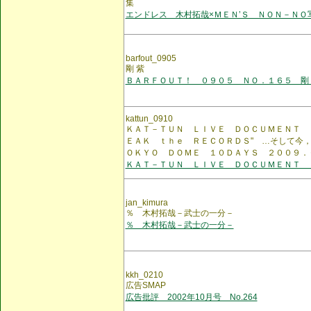
集
エンドレス 木村拓哉×ＭＥＮ’Ｓ ＮＯＮ－ＮＯ
barfout_0905
剛 紫
ＢＡＲＦＯＵＴ！ ０９０５ ＮＯ．１６５ 剛 
kattun_0910
ＫＡＴ－ＴＵＮ ＬＩＶＥ ＤＯＣＵＭＥＮＴ 
ＥＡＫ ｔｈｅ ＲＥＣＯＲＤＳ" …そして今
ＯＫＹＯ ＤＯＭＥ １０ＤＡＹＳ ２００９．
ＫＡＴ－ＴＵＮ ＬＩＶＥ ＤＯＣＵＭＥＮＴ 
jan_kimura
％ 木村拓哉－武士の一分－
％ 木村拓哉－武士の一分－
kkh_0210
広告SMAP
広告批評 2002年10月号 No.264