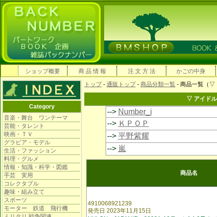
ショップ概要
商 品 情 報
注 文 方 法
かごの中身
トップ
-
通販トップ
-
商品分類一覧
- 商品一覧（▽
▽ アイドル
Category
-->
Number_i
音楽・舞台 ワンテーマ
-->
ＫＰＯＰ
芸能・タレント
映画・ＴＶ
-->
平野紫耀
グラビア・モデル
-->
嵐
生活・ファッション
料理・グルメ
情報・知識・科学・図鑑
商品名
手芸 実用
コレクタブル
趣味・組み立て
スポーツ
4910068921239
モーター 鉄道 飛行機
発売日 2023年11月15日
ミリタリ 戦争関連