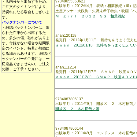
97849055353621
・店内分から出荷するため、
出版年月 ：2012年4月 表紙：相葉雅紀（嵐）
ご注文のタイミングにより、
土屋アンナ・大政絢・矢野未希子特集：映画「ヘ
品切れになる場合もございま
Ｍ ｇｉｒｌ ２０１２ ＳＳ 相葉雅紀
す。
バックナンバーについて
・雑誌バックナンバーは、限
られた在庫から出庫するた
anan120118
め、多少の傷、破れがありま
発売日 ：2012年1月11日 気持ちをうまく伝
す。付録がない場合や期間限
ａｎａｎ 2012/01/18 気持ちをうまく伝えた
定のイベント、特典が無効に
なる場合もあります。 雑誌バ
ックナンバーのご発注は、一
切返品できませんの、ご注文
anan111214
の際、ご了承ください。
発売日 ：2011年12月7日 ＳＭＡＰ 映画＆Ｄ
ａｎａｎ 2011/12/11 ＳＭＡＰ 映画＆ＤＶ
9784087806137
出版年月 ：2011年9月 開放区 ２ 木村拓哉／
開放区 ２ 木村拓哉／著
9784087806144
出版年月 ：2011年9月 エンドレス 木村拓哉