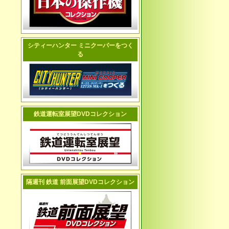
シティーハンター ミニクーパーをつく
る
鉄道運転室展望DVDコレクション
隔週刊 鉄道 前面展望DVDコレクション