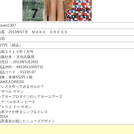
ouen1307
装苑 2013年07月 ＭＡＫＥ ＤＲＥＳＳ
品切
607円 （税込）
装苑２０１３年７月号
出版社名 ：文化出版局
発売日 ：2013年5月28日
誌JAN ：4910013350732
雑誌コード ：01335-07
価格：本体552円＋税
AKE A DRESS
ドレスを作ってみませんか？
イザベル マラン
シアタープロダクツのシアターユアーズ
ミナ ペルホネン ピース
アトリエ ドゥ サボン
山本マナが作るシンプルドレス
ISSA
高田喜佐が残したシューズデザイン