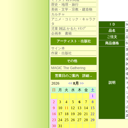
歴史・地理・旅行
美術・文学・宗教・建造物
カルチャ
アニメ・コミック・キャラク
タ
ＩＤ
s
児童 雑誌 かるた ﾄﾗﾝﾌﾟ
品名
企画本 書籍
ご注文
アーティスト・出版社
商品価格
サイン本
作家・出版社
その他
雑
MAGIC The Gathering
営業日のご案内
詳細→
M
説明
K