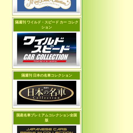
隔週刊 ワイルド・スピード カー コレク
ション
隔週刊 日本の名車コレクション
国産名車プレミアムコレクション全国
版