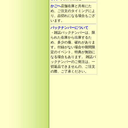
かごへ
店舗在庫と共有にた
め、ご注文のタイミングによ
り、品切れになる場合もござ
います。
バックナンバーについて
・雑誌バックナンバーは、限
られた在庫から出庫するた
め、多少の傷、破れがありま
す。付録がない場合や期間限
定のイベント、特典が無効に
なる場合もあります。 雑誌バ
ックナンバーのご発注は、一
切返品できませんの、ご注文
の際、ご了承ください。