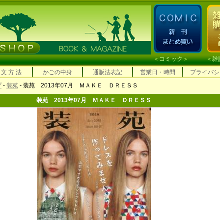
＜
コミック
＞ ＜
雑
 文 方 法
かごの中身
通販法表記
営業日・時間
プライバシ
プ
-
装苑
- 装苑 2013年07月 ＭＡＫＥ ＤＲＥＳＳ
装苑 2013年07月 ＭＡＫＥ ＤＲＥＳＳ