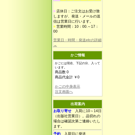
■
店休日：ご注文はお受け致
しますが、発送・メールの送
信は営業日に行います。
■
営業時間：10：00.～17：
00
営業日・時間・発送etcの詳細
→
かご情報
かごには現在、下記の分、入って
います。
商品数 0
商品代金計 ￥0
かごの中身表示
注文画面へ
出荷案内
お取り寄せ
入荷に10～14日
（出版社営業日）。品切れの
場合は確認次第ご連絡いたし
ます。
予約
入荷日に発送