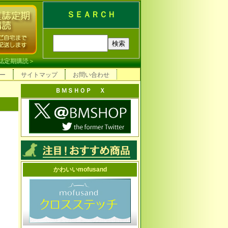
ＳＥＡＲＣＨ
誌定期購読
＞
ー
サイトマップ
お問い合わせ
ＢＭＳＨＯＰ Ｘ
かわいいmofusand