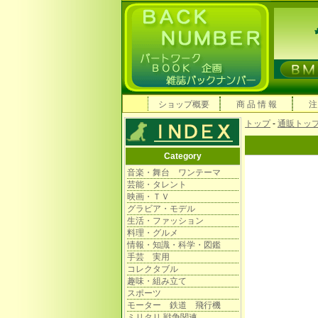
ショップ概要
商 品 情 報
注
トップ
-
通販トッ
Category
音楽・舞台 ワンテーマ
芸能・タレント
映画・ＴＶ
グラビア・モデル
生活・ファッション
料理・グルメ
情報・知識・科学・図鑑
手芸 実用
コレクタブル
趣味・組み立て
スポーツ
モーター 鉄道 飛行機
ミリタリ 戦争関連