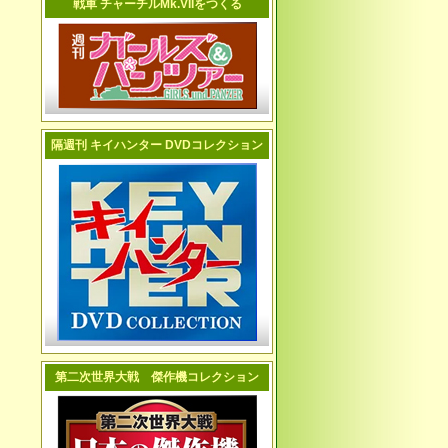
戦車 チャーチルMk.VIIをつくる
隔週刊 キイハンター DVDコレクション
第二次世界大戦 傑作機コレクション