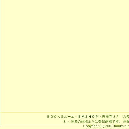
ＢＯＯＫＳルーエ・
ＢＭＳＨＯＰ
・吉祥寺ＪＰ の
社・著者の商標または登録商標です。 画
Copyright (C) 2001 books ruhe