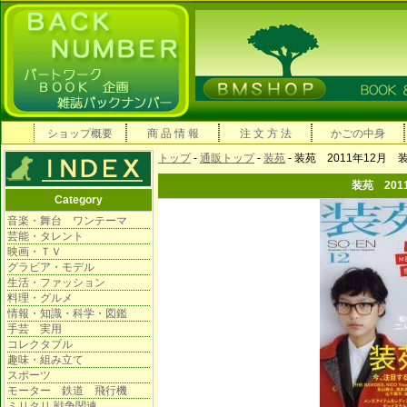
ショップ概要
商 品 情 報
注 文 方 法
かごの中身
トップ
-
通販トップ
-
装苑
- 装苑 2011年12月 
装苑 201
Category
音楽・舞台 ワンテーマ
芸能・タレント
映画・ＴＶ
グラビア・モデル
生活・ファッション
料理・グルメ
情報・知識・科学・図鑑
手芸 実用
コレクタブル
趣味・組み立て
スポーツ
モーター 鉄道 飛行機
ミリタリ 戦争関連