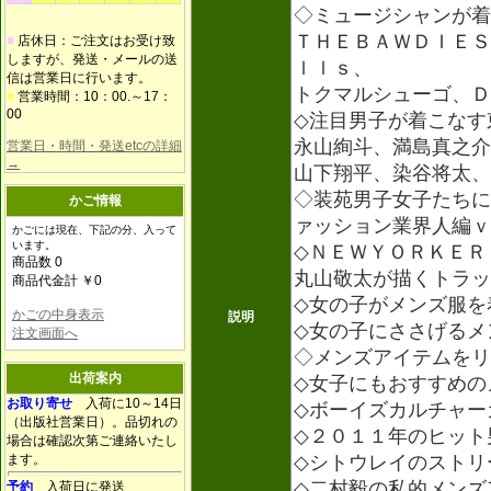
◇ミュージシャンが着
ＴＨＥＢＡＷＤＩＥＳ
■
店休日：ご注文はお受け致
しますが、発送・メールの送
ｌｌｓ、
信は営業日に行います。
トクマルシューゴ、Ｄ
■
営業時間：10：00.～17：
00
◇注目男子が着こなす
永山絢斗、満島真之介
営業日・時間・発送etcの詳細
→
山下翔平、染谷将太、
◇装苑男子女子たちに
かご情報
ァッション業界人編ｖ
かごには現在、下記の分、入って
います。
◇ＮＥＷＹＯＲＫＥＲ
商品数 0
丸山敬太が描くトラッ
商品代金計 ￥0
◇女の子がメンズ服を
かごの中身表示
説明
◇女の子にささげるメ
注文画面へ
◇メンズアイテムをリ
出荷案内
◇女子にもおすすめの
お取り寄せ
入荷に10～14日
◇ボーイズカルチャー
（出版社営業日）。品切れの
◇２０１１年のヒット
場合は確認次第ご連絡いたし
ます。
◇シトウレイのストリ
◇二村毅の私的メンズ
予約
入荷日に発送