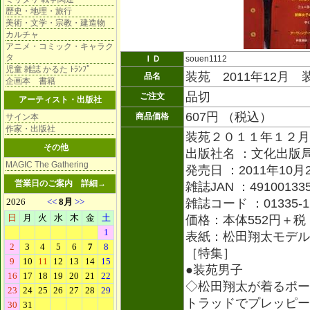
歴史・地理・旅行
美術・文学・宗教・建造物
カルチャ
アニメ・コミック・キャラク
タ
ＩＤ
souen1112
児童 雑誌 かるた ﾄﾗﾝﾌﾟ
装苑 2011年12月 
品名
企画本 書籍
品切
ご注文
アーティスト・出版社
607円 （税込）
商品価格
サイン本
作家・出版社
装苑２０１１年１２月
その他
出版社名 ：文化出版
MAGIC The Gathering
発売日 ：2011年10月
営業日のご案内
詳細→
雑誌JAN ：491001335
雑誌コード ：01335-1
価格：本体552円＋税
表紙：松田翔太モデル
［特集］
●装苑男子
◇松田翔太が着るポー
トラッドでプレッピー