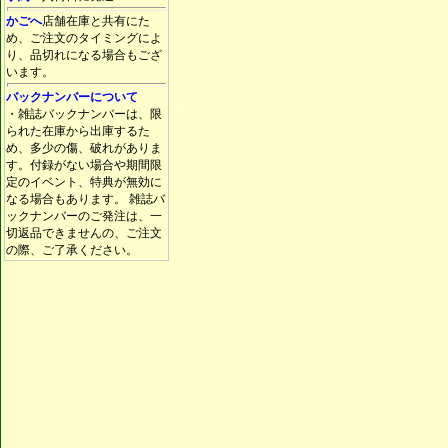
かごへ
店舗在庫と共有にた
め、ご注文のタイミングによ
り、品切れになる場合もござ
います。
バックナンバーについて
・雑誌バックナンバーは、限
られた在庫から出庫するた
め、多少の傷、破れがありま
す。付録がない場合や期間限
定のイベント、特典が無効に
なる場合もあります。 雑誌バ
ックナンバーのご発注は、一
切返品できませんの、ご注文
の際、ご了承ください。