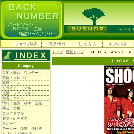
ショップ概要
商 品 情 報
注 文 方 法
かごの中身
トップ
-
通販トップ
-
- ＳＨＯＣＫ ＷＡＶＥ Ｎ
ＳＨＯＣＫ 
Category
音楽・舞台 ワンテーマ
芸能・タレント
映画・ＴＶ
グラビア・モデル
生活・ファッション
料理・グルメ
情報・知識・科学・図鑑
手芸 実用
コレクタブル
趣味・組み立て
スポーツ
モーター 鉄道 飛行機
ミリタリ 戦争関連