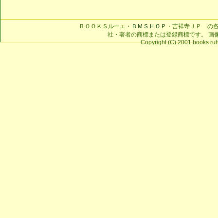
ＢＯＯＫＳルーエ・
ＢＭＳＨＯＰ
・吉祥寺ＪＰ の
社・著者の商標または登録商標です。 画
Copyright (C) 2001 books ruhe