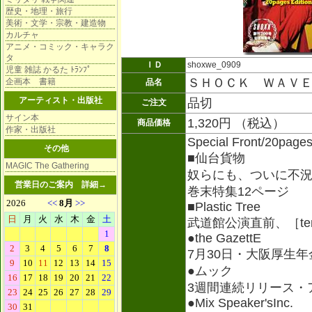
歴史・地理・旅行
美術・文学・宗教・建造物
カルチャ
アニメ・コミック・キャラク
タ
ＩＤ
shoxwe_0909
児童 雑誌 かるた ﾄﾗﾝﾌﾟ
ＳＨＯＣＫ ＷＡＶ
企画本 書籍
品名
アーティスト・出版社
品切
ご注文
サイン本
1,320円 （税込）
商品価格
作家・出版社
Special Front/20page
その他
■仙台貨物
MAGIC The Gathering
奴らにも、ついに不況
営業日のご案内
詳細→
巻末特集12ページ
■Plastic Tree
武道館公演直前、［t
●the GazettE
7月30日・大阪厚生
●ムック
3週間連続リリース・
●Mix Speaker'sInc.