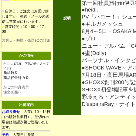
第一回社員旅行in伊
●heidi.
■
店休日：ご注文はお受け致
PV「ハロー！」シュ
しますが、発送・メールの送
説明
信は営業日に行います。
●ギルガメッシュ
■
営業時間：10：00.～17：
8月4～5日・OSAKA
00
●ゾロ
営業日・時間・発送etcの詳細
ニュー・アルバム『C
→
●蜜(Dolly)
かご情報
パーソナル・インタ
かごには現在、下記の分、入って
●SHOCK WAVE～アポ
います。
商品数 0
7月18日・高田馬場AR
商品代金計 ￥0
●SHOXX創刊200号記念企
かごの中身表示
SHOXX初登場記事
注文画面へ
彩冷える・アンティッ
D'espairsRay・ナ
出荷案内
お取り寄せ
入荷に10～14日
（出版社営業日）。品切れの
場合は確認次第ご連絡いたし
ます。
予約
入荷日に発送