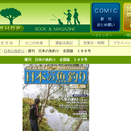
＜
コミック
＞ ＜
雑
 文 方 法
かごの中身
通販法表記
営業日・時間
プライバシ
プ
-
日本の魚釣り
- 週刊 日本の魚釣り 全国版 １８８号
週刊 日本の魚釣り 全国版 １８８号