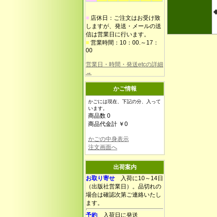
■
店休日：ご注文はお受け致
しますが、発送・メールの送
信は営業日に行います。
■
営業時間：10：00.～17：
00
営業日・時間・発送etcの詳細
→
かご情報
かごには現在、下記の分、入って
います。
商品数 0
商品代金計 ￥0
かごの中身表示
注文画面へ
出荷案内
お取り寄せ
入荷に10～14日
（出版社営業日）。品切れの
場合は確認次第ご連絡いたし
ます。
予約
入荷日に発送