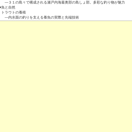
―３１の島々で構成される瀬戸内海最奥部の島しょ部。多彩な釣り物が魅力
◆魚と自然
トラウトの養殖
―内水面の釣りを支える養魚の実際と先端技術