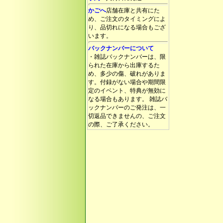
かごへ
店舗在庫と共有にた
め、ご注文のタイミングによ
り、品切れになる場合もござ
います。
バックナンバーについて
・雑誌バックナンバーは、限
られた在庫から出庫するた
め、多少の傷、破れがありま
す。付録がない場合や期間限
定のイベント、特典が無効に
なる場合もあります。 雑誌バ
ックナンバーのご発注は、一
切返品できませんの、ご注文
の際、ご了承ください。