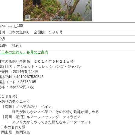
akanaturi_188
週刊 日本の魚釣り 全国版 １８８号
品切
618円 （税込）
「日本の魚釣り」各号のご案内
日本の魚釣り全国版 ２０１４年５月２１日号
出版社名 ：アシェット・コレクションズ・ジャパン
発売日 ：2014年5月14日
誌JAN ：4910267530546
雑誌コード ：26753-05
価格 ：本体562円＋税
【１８８号】
◆釣りのテクニック
【堤防】ノベ竿の釣り ベイカ
―穂先が軟らかいノベ竿でこその独特な釣趣が楽しめる
【河川・湖沼】ルアーフィッシング ティラピア
―アフリカからやってきた新たなルアーターゲット
◆日本の名釣り場
岡山県 笠岡諸島