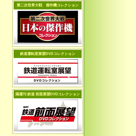
第二次世界大戦 傑作機コレクション
鉄道運転室展望DVDコレクション
隔週刊 鉄道 前面展望DVDコレクション