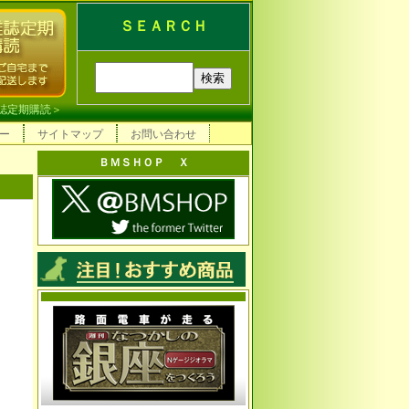
ＳＥＡＲＣＨ
誌定期購読
＞
ー
サイトマップ
お問い合わせ
ＢＭＳＨＯＰ Ｘ