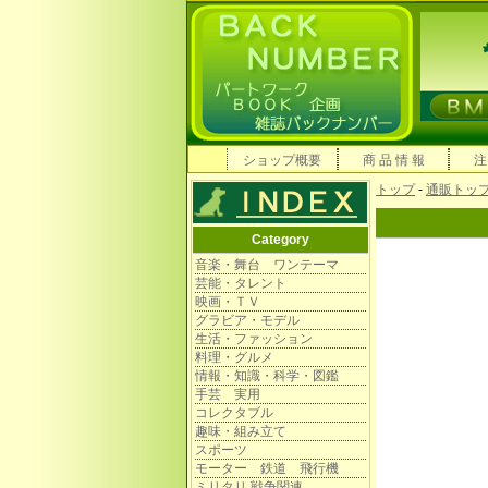
ショップ概要
商 品 情 報
注
トップ
-
通販トッ
Category
音楽・舞台 ワンテーマ
芸能・タレント
映画・ＴＶ
グラビア・モデル
生活・ファッション
料理・グルメ
情報・知識・科学・図鑑
手芸 実用
コレクタブル
趣味・組み立て
スポーツ
モーター 鉄道 飛行機
ミリタリ 戦争関連