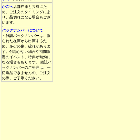
かごへ
店舗在庫と共有にた
め、ご注文のタイミングによ
り、品切れになる場合もござ
います。
バックナンバーについて
・雑誌バックナンバーは、限
られた在庫から出庫するた
め、多少の傷、破れがありま
す。付録がない場合や期間限
定のイベント、特典が無効に
なる場合もあります。 雑誌バ
ックナンバーのご発注は、一
切返品できませんの、ご注文
の際、ご了承ください。