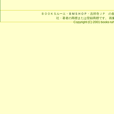
ＢＯＯＫＳルーエ・
ＢＭＳＨＯＰ
・吉祥寺ＪＰ の
社・著者の商標または登録商標です。 画
Copyright (C) 2001 books ruhe