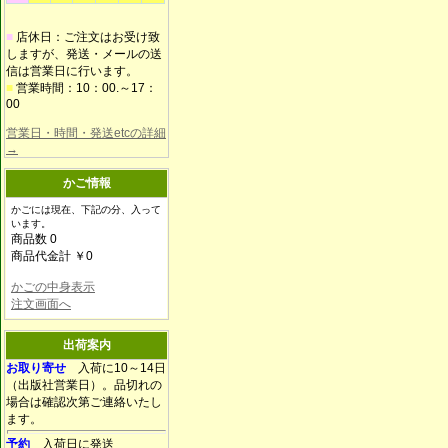
■
店休日：ご注文はお受け致
しますが、発送・メールの送
信は営業日に行います。
■
営業時間：10：00.～17：
00
営業日・時間・発送etcの詳細
→
かご情報
かごには現在、下記の分、入って
います。
商品数 0
商品代金計 ￥0
かごの中身表示
注文画面へ
出荷案内
お取り寄せ
入荷に10～14日
（出版社営業日）。品切れの
場合は確認次第ご連絡いたし
ます。
予約
入荷日に発送