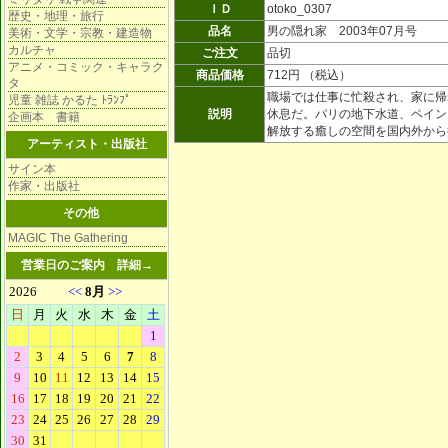
ＩＤ
otoko_0307
歴史・地理・旅行
品名
男の隠れ家 2003年07月号
美術・文学・宗教・建造物
カルチャ
ご注文
品切
アニメ・コミック・キャラク
商品価格
712円 （税込）
タ
職場では仕事に忙殺され、家に帰
児童 雑誌 かるた ﾄﾗﾝﾌﾟ
説明
休息だ。パリの地下水道、ペイン
企画本 書籍
解放する癒しの空間を国内外か
アーティスト・出版社
サイン本
作家・出版社
その他
MAGIC The Gathering
営業日のご案内
詳細→