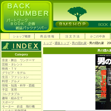
ショップ概要
商 品 情 報
注 文 方 法
かごの中身
トップ
-
通販トップ
-
男の隠れ家
- 男の隠れ家 20
男の隠れ家
Category
音楽・舞台 ワンテーマ
芸能・タレント
映画・ＴＶ
グラビア・モデル
生活・ファッション
料理・グルメ
情報・知識・科学・図鑑
手芸 実用
コレクタブル
趣味・組み立て
スポーツ
モーター 鉄道 飛行機
ミリタリ 戦争関連