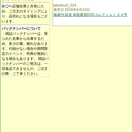
tetudouzt_024
かごへ
店舗在庫と共有にた
発売日 2026年6月23日
め、ご注文のタイミングによ
隔週刊 鉄道 前面展望DVDコレクション ２４号
り、品切れになる場合もござ
います。
バックナンバーについて
・雑誌バックナンバーは、限
られた在庫から出庫するた
め、多少の傷、破れがありま
す。付録がない場合や期間限
定のイベント、特典が無効に
なる場合もあります。 雑誌バ
ックナンバーのご発注は、一
切返品できませんの、ご注文
の際、ご了承ください。