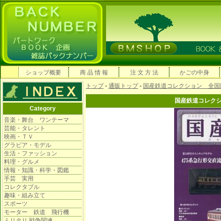
ショップ概要
商 品 情 報
注 文 方 法
かごの中身
トップ
-
通販トップ
-
国産鉄道コレクション 全国
国産鉄道コレク
Category
音楽・舞台 ワンテーマ
芸能・タレント
映画・ＴＶ
グラビア・モデル
生活・ファッション
料理・グルメ
情報・知識・科学・図鑑
手芸 実用
コレクタブル
趣味・組み立て
スポーツ
モーター 鉄道 飛行機
ミリタリ 戦争関連