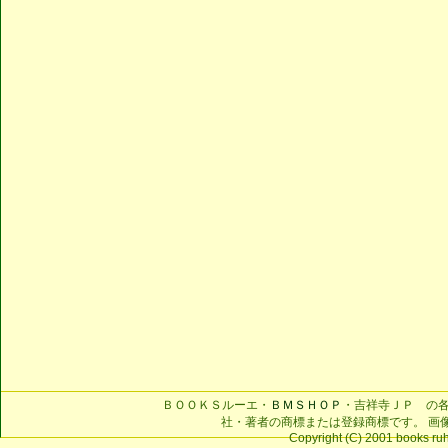
ＢＯＯＫＳルーエ・
ＢＭＳＨＯＰ
・吉祥寺ＪＰ の
社・著者の商標または登録商標です。 画
Copyright (C) 2001 books ruhe