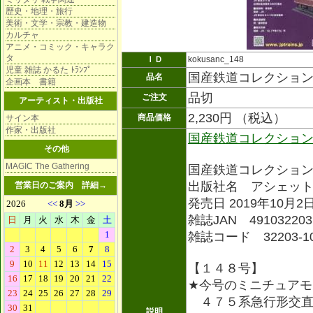
歴史・地理・旅行
美術・文学・宗教・建造物
カルチャ
アニメ・コミック・キャラク
タ
ＩＤ
kokusanc_148
児童 雑誌 かるた ﾄﾗﾝﾌﾟ
国産鉄道コレクショ
品名
企画本 書籍
品切
ご注文
アーティスト・出版社
2,230円 （税込）
商品価格
サイン本
作家・出版社
国産鉄道コレクショ
その他
MAGIC The Gathering
国産鉄道コレクショ
出版社名 アシェッ
営業日のご案内
詳細→
発売日 2019年10月2
雑誌JAN 491032203
雑誌コード 32203-1
【１４８号】
★今号のミニチュアモ
４７５系急行形交直
説明