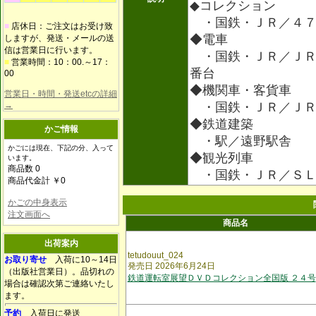
◆コレクション
・国鉄・ＪＲ／４７
■
店休日：ご注文はお受け致
◆電車
しますが、発送・メールの送
信は営業日に行います。
・国鉄・ＪＲ／ＪＲ
■
営業時間：10：00.～17：
番台
00
◆機関車・客貨車
営業日・時間・発送etcの詳細
→
・国鉄・ＪＲ／ＪＲ
◆鉄道建築
かご情報
・駅／遠野駅舎
かごには現在、下記の分、入って
◆観光列車
います。
商品数 0
・国鉄・ＪＲ／ＳＬ
商品代金計 ￥0
かごの中身表示
注文画面へ
商品名
出荷案内
tetudouut_024
お取り寄せ
入荷に10～14日
発売日 2026年6月24日
（出版社営業日）。品切れの
鉄道運転室展望ＤＶＤコレクション全国版 ２４号
場合は確認次第ご連絡いたし
ます。
予約
入荷日に発送