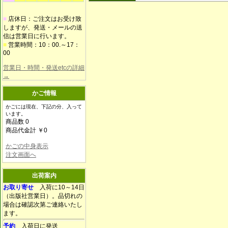
■
店休日：ご注文はお受け致
しますが、発送・メールの送
信は営業日に行います。
■
営業時間：10：00.～17：
00
営業日・時間・発送etcの詳細
→
かご情報
かごには現在、下記の分、入って
います。
商品数 0
商品代金計 ￥0
かごの中身表示
注文画面へ
出荷案内
お取り寄せ
入荷に10～14日
（出版社営業日）。品切れの
場合は確認次第ご連絡いたし
ます。
予約
入荷日に発送