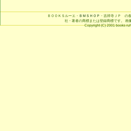
ＢＯＯＫＳルーエ・
ＢＭＳＨＯＰ
・吉祥寺ＪＰ の
社・著者の商標または登録商標です。 画
Copyright (C) 2001 books ruhe