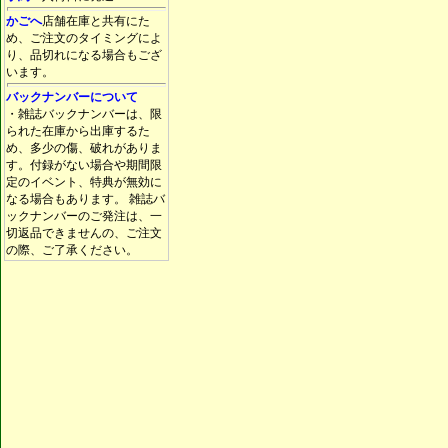
かごへ
店舗在庫と共有にた
め、ご注文のタイミングによ
り、品切れになる場合もござ
います。
バックナンバーについて
・雑誌バックナンバーは、限
られた在庫から出庫するた
め、多少の傷、破れがありま
す。付録がない場合や期間限
定のイベント、特典が無効に
なる場合もあります。 雑誌バ
ックナンバーのご発注は、一
切返品できませんの、ご注文
の際、ご了承ください。