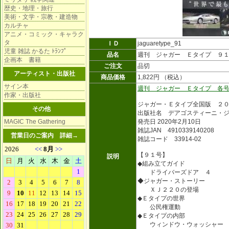
歴史・地理・旅行
美術・文学・宗教・建造物
カルチャ
アニメ・コミック・キャラク
タ
ＩＤ
jaguaretype_91
児童 雑誌 かるた ﾄﾗﾝﾌﾟ
品名
週刊 ジャガー Ｅタイプ ９
企画本 書籍
ご注文
品切
アーティスト・出版社
商品価格
1,822円 （税込）
サイン本
週刊 ジャガー Ｅタイプ 各
作家・出版社
ジャガー・Ｅタイプ全国版 ２
その他
出版社名 デアゴスティーニ・
MAGIC The Gathering
発売日 2020年2月10日
雑誌JAN 4910339140208
営業日のご案内
詳細→
雑誌コード 33914-02
【９１号】
説明
◆組み立てガイド
ドライバーズドア ４
◆ジャガー・ストーリー
ＸＪ２２０の登場
◆Ｅタイプの世界
公民権運動
◆Ｅタイプの内部
ウィンドウ・ウォッシャー