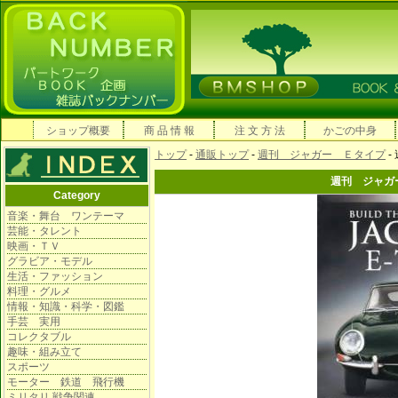
ショップ概要
商 品 情 報
注 文 方 法
かごの中身
トップ
-
通販トップ
-
週刊 ジャガー Ｅタイプ
-
週刊 ジャガ
Category
音楽・舞台 ワンテーマ
芸能・タレント
映画・ＴＶ
グラビア・モデル
生活・ファッション
料理・グルメ
情報・知識・科学・図鑑
手芸 実用
コレクタブル
趣味・組み立て
スポーツ
モーター 鉄道 飛行機
ミリタリ 戦争関連