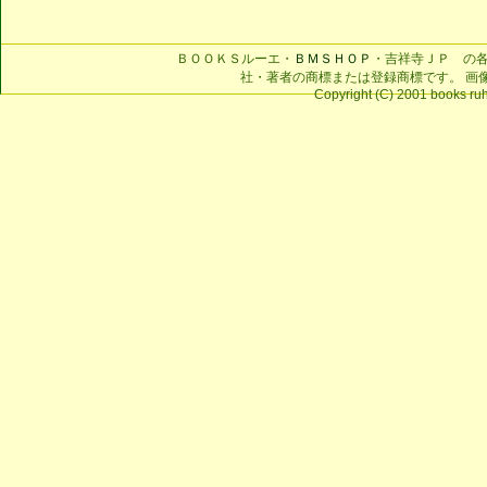
ＢＯＯＫＳルーエ・
ＢＭＳＨＯＰ
・吉祥寺ＪＰ の
社・著者の商標または登録商標です。 画
Copyright (C) 2001 books ruhe