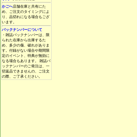
かごへ
店舗在庫と共有にた
め、ご注文のタイミングによ
り、品切れになる場合もござ
います。
バックナンバーについて
・雑誌バックナンバーは、限
られた在庫から出庫するた
め、多少の傷、破れがありま
す。付録がない場合や期間限
定のイベント、特典が無効に
なる場合もあります。 雑誌バ
ックナンバーのご発注は、一
切返品できませんの、ご注文
の際、ご了承ください。