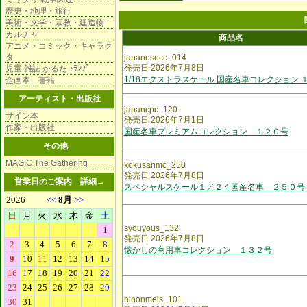
歴史・地理・旅行
美術・文学・宗教・建造物
カルチャ
商品名
アニメ・コミック・キャラク
タ
japanesecc_014
発売日 2026年7月8日
児童 雑誌 かるた ﾄﾗﾝﾌﾟ
1/18エクストラスケール 国産名車コレクション 
企画本 書籍
アーティスト・出版社
japancpc_120
サイン本
発売日 2026年7月1日
作家・出版社
国産名車プレミアムコレクション １２０号
その他
MAGIC The Gathering
kokusanmc_250
発売日 2026年7月8日
営業日のご案内
詳細→
スペシャルスケール１／２４国産名車 ２５０号
syouyous_132
発売日 2026年7月8日
懐かしの商用車コレクション １３２号
nihonmeis_101