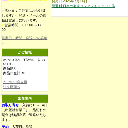
発売日 2026年7月14日
隔週刊 日本の名車コレクション １０１号
■
店休日：ご注文はお受け致
しますが、発送・メールの送
信は営業日に行います。
■
営業時間：10：00.～17：
00
営業日・時間・発送etcの詳細
→
かご情報
かごには現在、下記の分、入って
います。
商品数 0
商品代金計 ￥0
かごの中身表示
注文画面へ
出荷案内
お取り寄せ
入荷に10～14日
（出版社営業日）。品切れの
場合は確認次第ご連絡いたし
ます。
予約
入荷日に発送