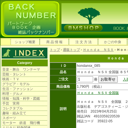
ショップ概要
商 品 情 報
注 文 方 法
かごの中身
トップ
-
通販トップ
-
Ｈｏｎｄａ ＮＳＸ
- Ｈｏ
Ｈｏｎｄａ 
Category
ＩＤ
hondansx_085
音楽・舞台 ワンテーマ
品名
Ｈｏｎｄａ ＮＳＸ 全国版 ８５
芸能・タレント
映画・ＴＶ
ご注文
冊
入
グラビア・モデル
商品価格
1,790円 （税込）
生活・ファッション
Ｈｏｎｄａ ＮＳＸ 全国版
料理・グルメ
情報・知識・科学・図鑑
Ｈｏｎｄａ ＮＳＸ 全国版 
手芸 実用
出版社名 デアゴスティーニ・
コレクタブル
説明
発売日 2023年04月25日
趣味・組み立て
雑誌JAN 4910359220539
スポーツ
雑誌コード 35922-05
モーター 鉄道 飛行機
ミリタリ 戦争関連