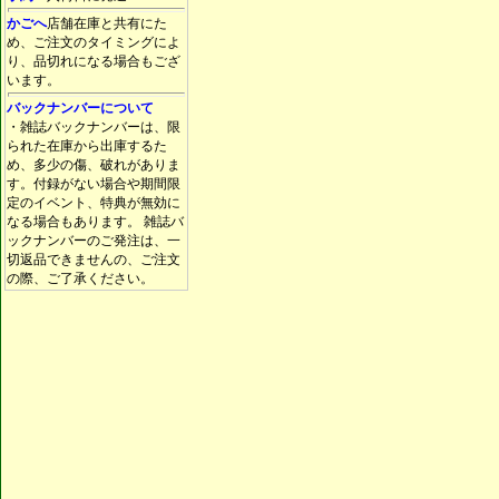
かごへ
店舗在庫と共有にた
め、ご注文のタイミングによ
り、品切れになる場合もござ
います。
バックナンバーについて
・雑誌バックナンバーは、限
られた在庫から出庫するた
め、多少の傷、破れがありま
す。付録がない場合や期間限
定のイベント、特典が無効に
なる場合もあります。 雑誌バ
ックナンバーのご発注は、一
切返品できませんの、ご注文
の際、ご了承ください。