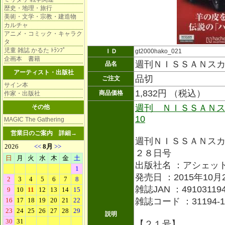
歴史・地理・旅行
美術・文学・宗教・建造物
カルチャ
アニメ・コミック・キャラク
タ
児童 雑誌 かるた ﾄﾗﾝﾌﾟ
ＩＤ
gt2000hako_021
企画本 書籍
週刊ＮＩＳＳＡＮス
品名
アーティスト・出版社
品切
ご注文
サイン本
1,832円 （税込）
商品価格
作家・出版社
週刊 ＮＩＳＳＡＮス
その他
10
MAGIC The Gathering
営業日のご案内
詳細→
週刊ＮＩＳＳＡＮス
２８日号
出版社名 ：アシェッ
発売日 ：2015年10月
雑誌JAN ：491031194
雑誌コード ：31194-1
説明
【２１号】