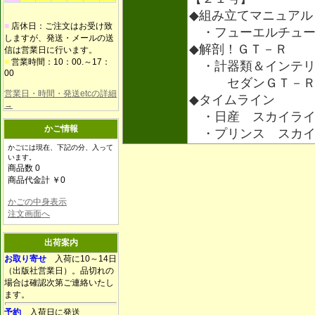
◆組み立てマニュアル
■
店休日：ご注文はお受け致
・フューエルチュー
しますが、発送・メールの送
◆解剖！ＧＴ－Ｒ
信は営業日に行います。
■
営業時間：10：00.～17：
・計器類＆インテリ
00
セダンＧＴ－Ｒ（
営業日・時間・発送etcの詳細
◆タイムライン
→
・日産 スカイライ
かご情報
・プリンス スカイ
かごには現在、下記の分、入って
います。
商品数 0
商品代金計 ￥0
かごの中身表示
注文画面へ
出荷案内
お取り寄せ
入荷に10～14日
（出版社営業日）。品切れの
場合は確認次第ご連絡いたし
ます。
予約
入荷日に発送