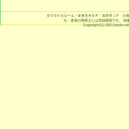
ＢＯＯＫＳルーエ・
ＢＭＳＨＯＰ
・吉祥寺ＪＰ の
社・著者の商標または登録商標です。 画
Copyright (C) 2001 books ruhe