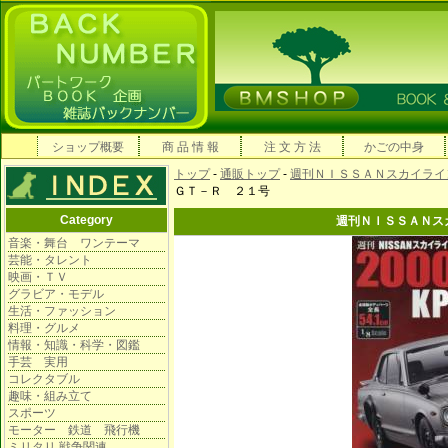
ショップ概要
商 品 情 報
注 文 方 法
かごの中身
トップ
-
通販トップ
-
週刊ＮＩＳＳＡＮスカイライン20
ＧＴ－Ｒ ２１号
Category
週刊ＮＩＳＳＡＮス
音楽・舞台 ワンテーマ
芸能・タレント
映画・ＴＶ
グラビア・モデル
生活・ファッション
料理・グルメ
情報・知識・科学・図鑑
手芸 実用
コレクタブル
趣味・組み立て
スポーツ
モーター 鉄道 飛行機
ミリタリ 戦争関連