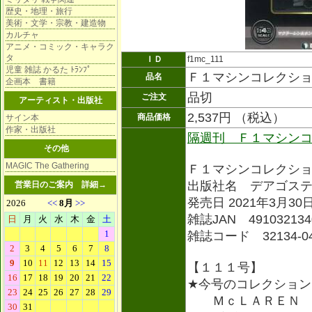
歴史・地理・旅行
美術・文学・宗教・建造物
カルチャ
アニメ・コミック・キャラク
タ
ＩＤ
f1mc_111
児童 雑誌 かるた ﾄﾗﾝﾌﾟ
Ｆ１マシンコレクシ
品名
企画本 書籍
品切
ご注文
アーティスト・出版社
2,537円 （税込）
商品価格
サイン本
作家・出版社
隔週刊 Ｆ１マシン
その他
MAGIC The Gathering
Ｆ１マシンコレクシ
出版社名 デアゴス
営業日のご案内
詳細→
発売日 2021年3月30
雑誌JAN 491032134
雑誌コード 32134-0
【１１１号】
★今号のコレクション
ＭｃＬＡＲＥＮ 