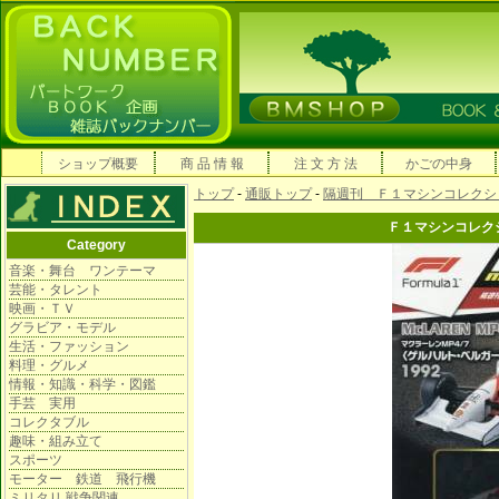
ショップ概要
商 品 情 報
注 文 方 法
かごの中身
トップ
-
通販トップ
-
隔週刊 Ｆ１マシンコレクシ
Ｆ１マシンコレク
Category
音楽・舞台 ワンテーマ
芸能・タレント
映画・ＴＶ
グラビア・モデル
生活・ファッション
料理・グルメ
情報・知識・科学・図鑑
手芸 実用
コレクタブル
趣味・組み立て
スポーツ
モーター 鉄道 飛行機
ミリタリ 戦争関連