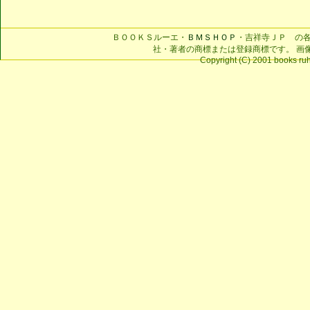
ＢＯＯＫＳルーエ・
ＢＭＳＨＯＰ
・吉祥寺ＪＰ の
社・著者の商標または登録商標です。 画
Copyright (C) 2001 books ruhe