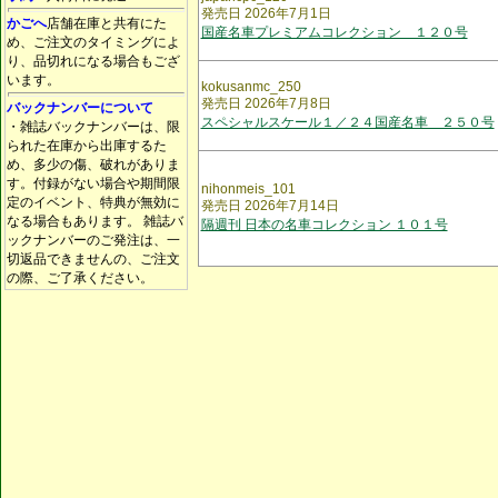
発売日 2026年7月1日
かごへ
店舗在庫と共有にた
国産名車プレミアムコレクション １２０号
め、ご注文のタイミングによ
り、品切れになる場合もござ
います。
kokusanmc_250
発売日 2026年7月8日
バックナンバーについて
スペシャルスケール１／２４国産名車 ２５０号
・雑誌バックナンバーは、限
られた在庫から出庫するた
め、多少の傷、破れがありま
す。付録がない場合や期間限
nihonmeis_101
定のイベント、特典が無効に
発売日 2026年7月14日
なる場合もあります。 雑誌バ
隔週刊 日本の名車コレクション １０１号
ックナンバーのご発注は、一
切返品できませんの、ご注文
の際、ご了承ください。