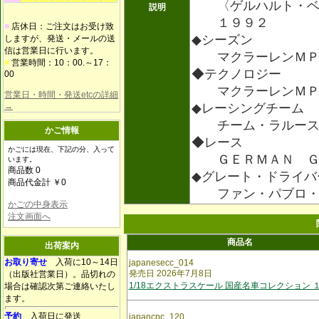
〈ゲルハルト・ベ
説明
１９９２
■
店休日：ご注文はお受け致
◆シーズン
しますが、発送・メールの送
信は営業日に行います。
マクラーレンＭＰ４
■
営業時間：10：00.～17：
◆テクノロジー
00
マクラーレンＭＰ
営業日・時間・発送etcの詳細
→
◆レーシングチーム
チーム・ラルー
かご情報
◆レース
かごには現在、下記の分、入って
ＧＥＲＭＡＮ ＧＲ
います。
商品数 0
◆グレート・ドライバ
商品代金計 ￥0
ファン・パブロ・
かごの中身表示
注文画面へ
商品名
出荷案内
お取り寄せ
入荷に10～14日
japanesecc_014
発売日 2026年7月8日
（出版社営業日）。品切れの
1/18エクストラスケール 国産名車コレクション 
場合は確認次第ご連絡いたし
ます。
予約
入荷日に発送
japancpc_120