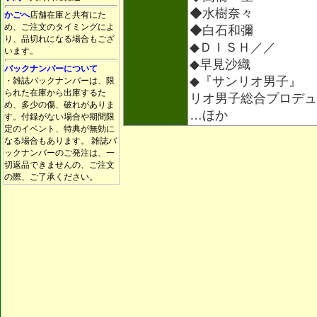
◆水樹奈々
かごへ
店舗在庫と共有にた
め、ご注文のタイミングによ
◆白石和彌
り、品切れになる場合もござ
◆ＤＩＳＨ／／
います。
◆早見沙織
バックナンバーについて
◆『サンリオ男子』
・雑誌バックナンバーは、限
られた在庫から出庫するた
リオ男子総合プロデュ
め、多少の傷、破れがありま
…ほか
す。付録がない場合や期間限
定のイベント、特典が無効に
なる場合もあります。 雑誌バ
ックナンバーのご発注は、一
切返品できませんの、ご注文
の際、ご了承ください。