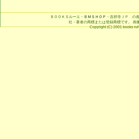
ＢＯＯＫＳルーエ・
ＢＭＳＨＯＰ
・吉祥寺ＪＰ の
社・著者の商標または登録商標です。 画
Copyright (C) 2001 books ruhe