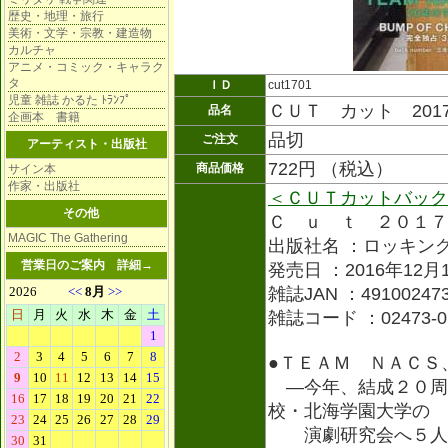
歴史・地理・旅行
美術・文学・宗教・建造物
カルチャ
アニメ・コミック・キャラク
タ
ＩＤ
cut1701
児童 雑誌 かるた ﾄﾗﾝﾌﾟ
ＣＵＴ カット 201
品名
企画本 書籍
品切
ご注文
アーティスト・出版社
722円 （税込）
商品価格
サイン本
作家・出版社
＜ＣＵＴカットバック
その他
Ｃ ｕ ｔ ２０１７
MAGIC The Gathering
出版社名 ：ロッキン
営業日のご案内
詳細→
発売日 ：2016年12月
雑誌JAN ：491002473
雑誌コード ：02473-0
●ＴＥＡＭ ＮＡＣ
―今年、結成２０周
校・北海学園大学の
演劇研究会へ５人で