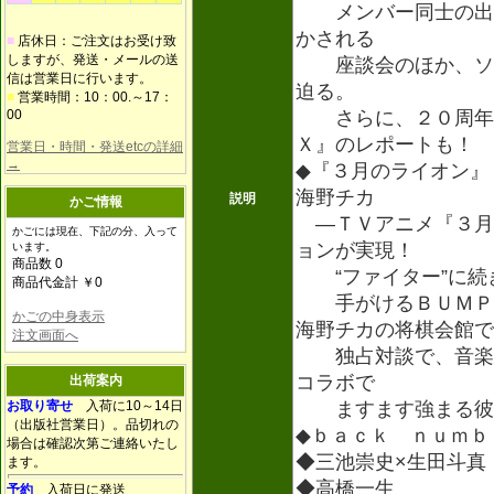
メンバー同士の出会
かされる
■
店休日：ご注文はお受け致
しますが、発送・メールの送
座談会のほか、ソロ
信は営業日に行います。
迫る。
■
営業時間：10：00.～17：
00
さらに、２０周年記
Ｘ』のレポートも！
営業日・時間・発送etcの詳細
→
◆『３月のライオン』
海野チカ
説明
かご情報
―ＴＶアニメ『３月
かごには現在、下記の分、入って
ョンが実現！
います。
商品数 0
“ファイター”に続き
商品代金計 ￥0
手がけるＢＵＭＰ 
かごの中身表示
海野チカの将棋会館で
注文画面へ
独占対談で、音楽と
コラボで
出荷案内
お取り寄せ
入荷に10～14日
ますます強まる彼ら
（出版社営業日）。品切れの
◆ｂａｃｋ ｎｕｍ
場合は確認次第ご連絡いたし
◆三池崇史×生田斗
ます。
◆高橋一生
予約
入荷日に発送