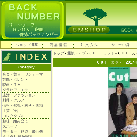
ショップ概要
商 品 情 報
注 文 方 法
かごの中身
トップ
-
通販トップ
-
ＣＵＴ カット
- ＣＵＴ カ
ＣＵＴ カット 2017
Category
音楽・舞台 ワンテーマ
芸能・タレント
映画・ＴＶ
グラビア・モデル
生活・ファッション
料理・グルメ
情報・知識・科学・図鑑
手芸 実用
コレクタブル
趣味・組み立て
スポーツ
モーター 鉄道 飛行機
ミリタリ 戦争関連