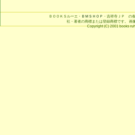
ＢＯＯＫＳルーエ・
ＢＭＳＨＯＰ
・吉祥寺ＪＰ の
社・著者の商標または登録商標です。 画
Copyright (C) 2001 books ruhe