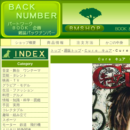
ショップ概要
商 品 情 報
注 文 方 法
かごの中身
トップ
-
通販トップ
-
Ｃｕｒｅ キュア
- Ｃｕｒ
Ｃｕｒｅ キュア 
Category
音楽・舞台 ワンテーマ
芸能・タレント
映画・ＴＶ
グラビア・モデル
生活・ファッション
料理・グルメ
情報・知識・科学・図鑑
手芸 実用
コレクタブル
趣味・組み立て
スポーツ
モーター 鉄道 飛行機
ミリタリ 戦争関連