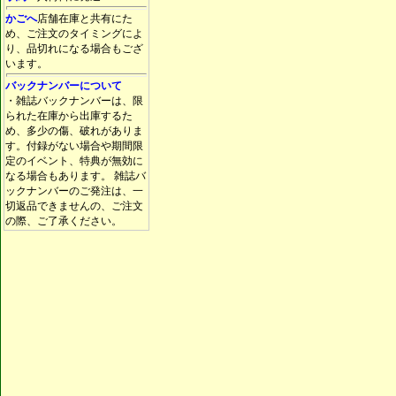
かごへ
店舗在庫と共有にた
め、ご注文のタイミングによ
り、品切れになる場合もござ
います。
バックナンバーについて
・雑誌バックナンバーは、限
られた在庫から出庫するた
め、多少の傷、破れがありま
す。付録がない場合や期間限
定のイベント、特典が無効に
なる場合もあります。 雑誌バ
ックナンバーのご発注は、一
切返品できませんの、ご注文
の際、ご了承ください。