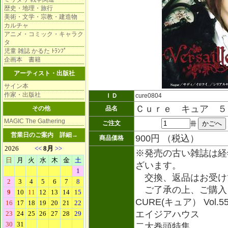
歴史・地理・旅行
美術・文学・宗教・建造物
カルチャ
アニメ・コミック・キャラク
タ
児童 雑誌 かるた ﾄﾗﾝﾌﾟ
企画本 書籍
アーティスト・出版社
サイン本
作家・出版社
ＩＤ
cure0804
Ｃｕｒｅ キュア ５
その他
品名
MAGIC The Gathering
ご注文
冊
営業日のご案内
詳細→
900円 （税込）
商品価格
※発売の古い雑誌は経
ざいます。
交換、返品はお受け
ご了承の上、ご購入
CURE(キュア） Vol.5
エイジアハウス
二大巻頭特集