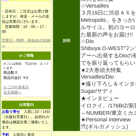
☆Versailles
■
店休日：ご注文はお受け致
３月19日に渋谷ＡＸを
しますが、発送・メールの送
Metropolis」を
信は営業日に行います。
ルサイユ。初のヨーロ
■
営業時間：10：00.～17：
00
た最新の声をお届け!!
営業日・時間・発送etcの詳細
☆Dio
説明
→
Shibuya O-WE
アーへ出発するDio
かご情報
でを振り返ってもらい
かごには現在、下記の分、入って
います。
★2大巻頭大特集
商品数 0
Versailles/Dio
商品代金計 ￥0
★撮り下ろし＆インタ
かごの中身表示
Sugar/サディ
注文画面へ
★インタビュー
出荷案内
イロクイ。/176BIZ/
お取り寄せ
入荷に10～14日
⇔NUMBER/東京ミカエル。
（出版社営業日）。品切れの
★Personal Interview
場合は確認次第ご連絡いたし
弐(ギルガメッシュ)
ます。
予約
入荷日に発送