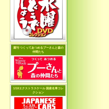
週刊 つくってあつめるプーさんと森の
仲間たち
1/18エクストラスケール 国産名車コレ
クション