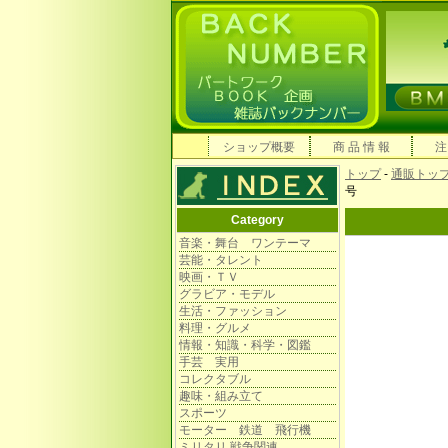
ショップ概要
商 品 情 報
注
トップ
-
通販トッ
号
Category
音楽・舞台 ワンテーマ
芸能・タレント
映画・ＴＶ
グラビア・モデル
生活・ファッション
料理・グルメ
情報・知識・科学・図鑑
手芸 実用
コレクタブル
趣味・組み立て
スポーツ
モーター 鉄道 飛行機
ミリタリ 戦争関連