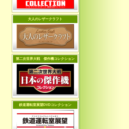
大人のレザークラフト
第二次世界大戦 傑作機コレクション
鉄道運転室展望DVDコレクション