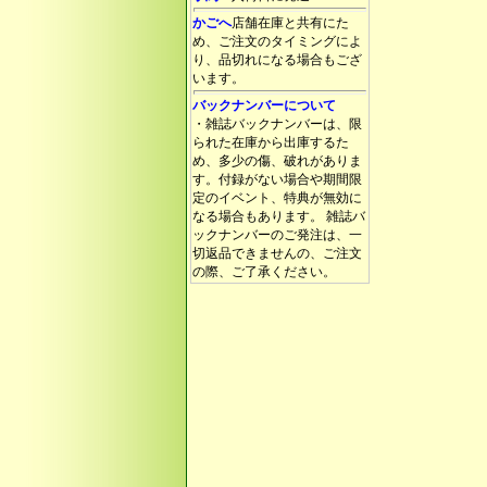
かごへ
店舗在庫と共有にた
め、ご注文のタイミングによ
り、品切れになる場合もござ
います。
バックナンバーについて
・雑誌バックナンバーは、限
られた在庫から出庫するた
め、多少の傷、破れがありま
す。付録がない場合や期間限
定のイベント、特典が無効に
なる場合もあります。 雑誌バ
ックナンバーのご発注は、一
切返品できませんの、ご注文
の際、ご了承ください。