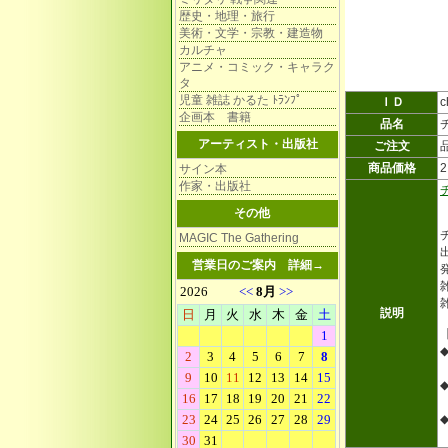
歴史・地理・旅行
美術・文学・宗教・建造物
カルチャ
アニメ・コミック・キャラク
タ
児童 雑誌 かるた ﾄﾗﾝﾌﾟ
ＩＤ
c
企画本 書籍
品名
アーティスト・出版社
ご注文
商品価格
サイン本
作家・出版社
その他
MAGIC The Gathering
営業日のご案内
詳細→
雑
説明