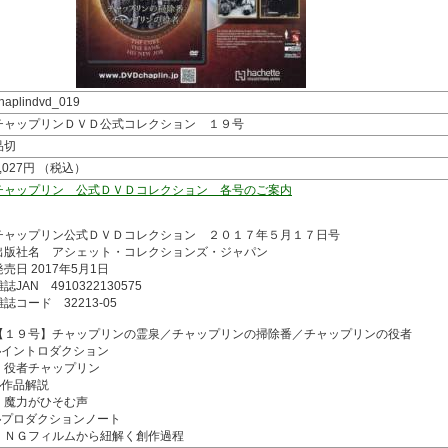
haplindvd_019
チャップリンＤＶＤ公式コレクション １９号
品切
2,027円 （税込）
チャップリン 公式ＤＶＤコレクション 各号のご案内
チャップリン公式ＤＶＤコレクション ２０１７年５月１７日号
出版社名 アシェット・コレクションズ・ジャパン
発売日 2017年5月1日
誌JAN 4910322130575
雑誌コード 32213-05
【１９号】チャップリンの霊泉／チャップリンの掃除番／チャップリンの役者
◆イントロダクション
役者チャップリン
◆作品解説
魔力がひそむ声
◆プロダクションノート
ＮＧフィルムから紐解く創作過程