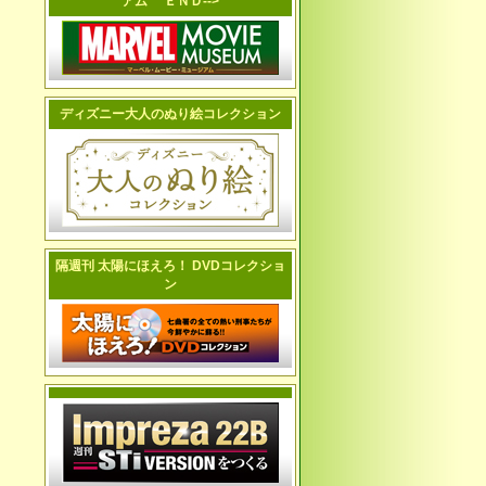
アム ＥＮＤ-->
ディズニー大人のぬり絵コレクション
隔週刊 太陽にほえろ！ DVDコレクショ
ン