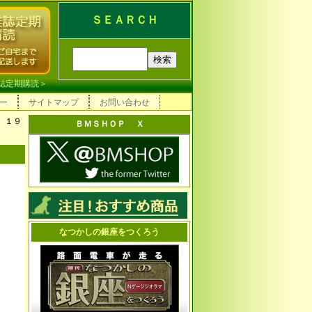
ＳＥＡＲＣＨ
誌定期購読
＞
ー
サイトマップ
お問い合わせ
 １９
ＢＭＳＨＯＰ Ｘ
なつかしの銀座をつくろう