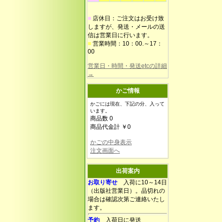
■
店休日：ご注文はお受け致
しますが、発送・メールの送
信は営業日に行います。
■
営業時間：10：00.～17：
00
営業日・時間・発送etcの詳細
→
かご情報
かごには現在、下記の分、入って
います。
商品数 0
商品代金計 ￥0
かごの中身表示
注文画面へ
出荷案内
お取り寄せ
入荷に10～14日
（出版社営業日）。品切れの
場合は確認次第ご連絡いたし
ます。
予約
入荷日に発送