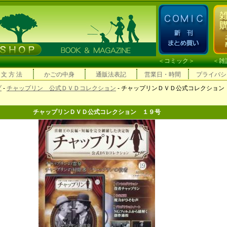
＜
コミック
＞ ＜
雑
 文 方 法
かごの中身
通販法表記
営業日・時間
プライバシ
プ
-
チャップリン 公式ＤＶＤコレクション
- チャップリンＤＶＤ公式コレクション
チャップリンＤＶＤ公式コレクション １９号