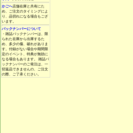
かごへ
店舗在庫と共有にた
め、ご注文のタイミングによ
り、品切れになる場合もござ
います。
バックナンバーについて
・雑誌バックナンバーは、限
られた在庫から出庫するた
め、多少の傷、破れがありま
す。付録がない場合や期間限
定のイベント、特典が無効に
なる場合もあります。 雑誌バ
ックナンバーのご発注は、一
切返品できませんの、ご注文
の際、ご了承ください。