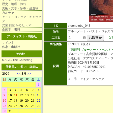
歴史・地理・旅行
美術・文学・宗教・建造物
カルチャ
アニメ・コミック・キャラク
タ
児童 雑誌 かるた ﾄﾗﾝﾌﾟ
ＩＤ
bluenotebc_043
企画本 書籍
品名
ブルーノート・ベスト・ジャズ
アーティスト・出版社
ご注文
冊
入
サイン本
商品価格
1,599円 （税込）
作家・出版社
「隔週刊 ブルーノート・ベスト
その他
ブルーノート高音質版全国版 
出版社名 デアゴスティーニ・
MAGIC The Gathering
発売日 2024年8月20日
説明
営業日のご案内
詳細→
雑誌JAN 4910368520941
雑誌コード 36852-09
４３号 アイク・ケベック