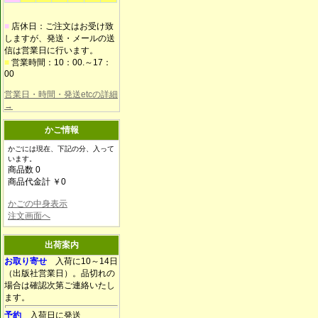
■
店休日：ご注文はお受け致
しますが、発送・メールの送
信は営業日に行います。
■
営業時間：10：00.～17：
00
営業日・時間・発送etcの詳細
→
かご情報
かごには現在、下記の分、入って
います。
商品数 0
商品代金計 ￥0
かごの中身表示
注文画面へ
出荷案内
お取り寄せ
入荷に10～14日
（出版社営業日）。品切れの
場合は確認次第ご連絡いたし
ます。
予約
入荷日に発送