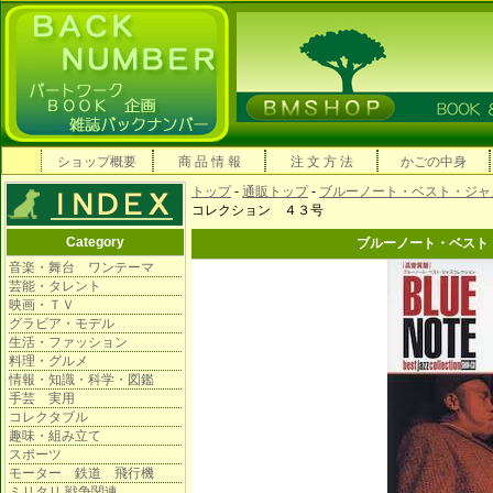
ショップ概要
商 品 情 報
注 文 方 法
かごの中身
トップ
-
通販トップ
-
ブルーノート・ベスト・ジャ
コレクション ４３号
Category
ブルーノート・ベスト
音楽・舞台 ワンテーマ
芸能・タレント
映画・ＴＶ
グラビア・モデル
生活・ファッション
料理・グルメ
情報・知識・科学・図鑑
手芸 実用
コレクタブル
趣味・組み立て
スポーツ
モーター 鉄道 飛行機
ミリタリ 戦争関連