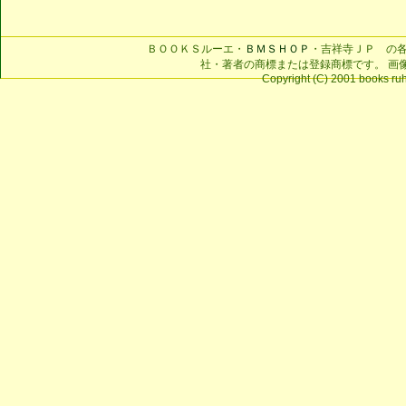
ＢＯＯＫＳルーエ・
ＢＭＳＨＯＰ
・吉祥寺ＪＰ の
社・著者の商標または登録商標です。 画
Copyright (C) 2001 books ruhe