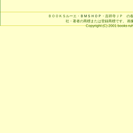
ＢＯＯＫＳルーエ・
ＢＭＳＨＯＰ
・吉祥寺ＪＰ の
社・著者の商標または登録商標です。 画
Copyright (C) 2001 books ruhe