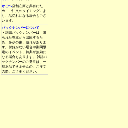
かごへ
店舗在庫と共有にた
め、ご注文のタイミングによ
り、品切れになる場合もござ
います。
バックナンバーについて
・雑誌バックナンバーは、限
られた在庫から出庫するた
め、多少の傷、破れがありま
す。付録がない場合や期間限
定のイベント、特典が無効に
なる場合もあります。 雑誌バ
ックナンバーのご発注は、一
切返品できませんの、ご注文
の際、ご了承ください。