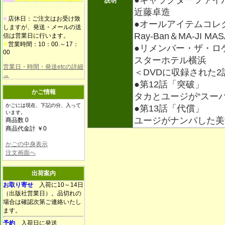
●キャラクターファイ
説明
近藤卓造
■
店休日：ご注文はお受け致
●オールアイテムコレ
しますが、発送・メールの送
Ray-Ban＆MA-JI 
信は営業日に行います。
■
営業時間：10：00.～17：
●リメンバー・ザ・ロ
00
スターホテル横浜
営業日・時間・発送etcの詳細
＜DVDに収録された
→
●第12話「突破」
かご情報
タカとユージが“スー
かごには現在、下記の分、入って
●第13話「代償」
います。
ユージがナンパした
商品数 0
商品代金計 ￥0
かごの中身表示
注文画面へ
出荷案内
お取り寄せ
入荷に10～14日
（出版社営業日）。品切れの
場合は確認次第ご連絡いたし
ます。
予約
入荷日に発送