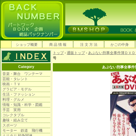
ショップ概要
商 品 情 報
注 文 方 法
かごの中身
トップ
-
通販トップ
-
あぶない刑事全事件簿ＤＶＤ
号
Category
あぶない刑事全事件
音楽・舞台 ワンテーマ
芸能・タレント
映画・ＴＶ
グラビア・モデル
生活・ファッション
料理・グルメ
情報・知識・科学・図鑑
手芸 実用
コレクタブル
趣味・組み立て
スポーツ
モーター 鉄道 飛行機
ミリタリ 戦争関連