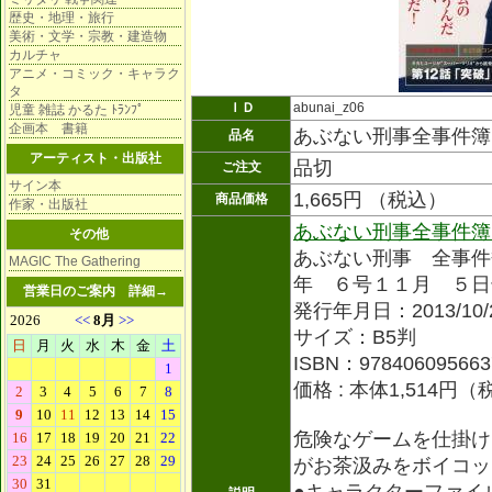
歴史・地理・旅行
美術・文学・宗教・建造物
カルチャ
アニメ・コミック・キャラク
タ
ＩＤ
abunai_z06
児童 雑誌 かるた ﾄﾗﾝﾌﾟ
企画本 書籍
あぶない刑事全事件簿
品名
アーティスト・出版社
品切
ご注文
サイン本
1,665円 （税込）
商品価格
作家・出版社
あぶない刑事全事件簿
その他
あぶない刑事 全事件
MAGIC The Gathering
年 ６号１１月 ５日
営業日のご案内
詳細→
発行年月日：2013/10/
サイズ：B5判
ISBN：978406095663
価格 : 本体1,514円
危険なゲームを仕掛け
がお茶汲みをボイコッ