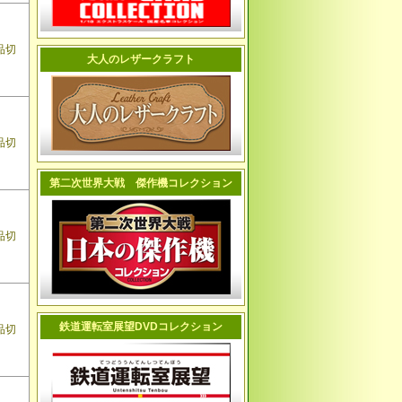
品切
大人のレザークラフト
品切
第二次世界大戦 傑作機コレクション
品切
鉄道運転室展望DVDコレクション
品切