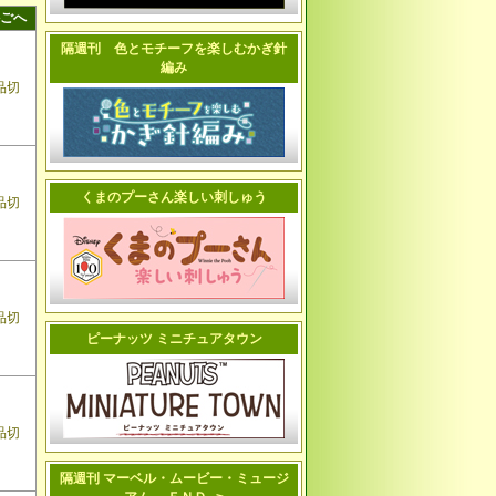
ごへ
隔週刊 色とモチーフを楽しむかぎ針
編み
品切
くまのプーさん楽しい刺しゅう
品切
品切
ピーナッツ ミニチュアタウン
品切
隔週刊 マーベル・ムービー・ミュージ