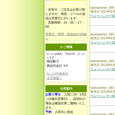
warhammer_086
■
店休日：ご注文はお受け致
発売日 2024年8
しますが、発送・メールの送
ウォーハンマー40,
信は営業日に行います。
■
営業時間：10：00.～17：
00
営業日・時間・発送etcの詳細
warhammer_085
→
発売日 2024年8
ウォーハンマー40,
かご情報
かごには現在、下記の分、入って
います。
warhammer_084
商品数 0
発売日 2024年8
商品代金計 ￥0
ウォーハンマー40,
かごの中身表示
注文画面へ
warhammer_083
出荷案内
発売日 2024年8
お取り寄せ
入荷に10～14日
ウォーハンマー40,
（出版社営業日）。品切れの
場合は確認次第ご連絡いたし
ます。
予約
入荷日に発送
warhammer_082