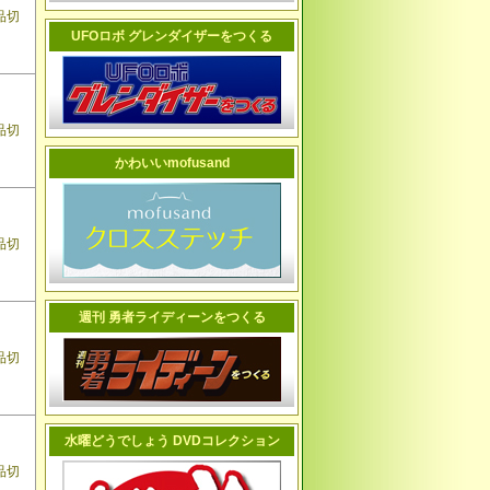
品切
UFOロボ グレンダイザーをつくる
品切
かわいいmofusand
品切
週刊 勇者ライディーンをつくる
品切
水曜どうでしょう DVDコレクション
品切