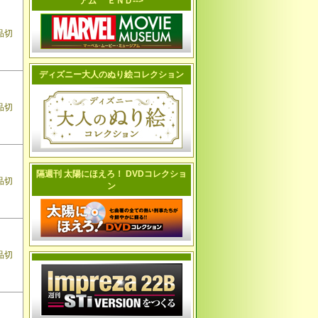
アム ＥＮＤ-->
品切
ディズニー大人のぬり絵コレクション
品切
隔週刊 太陽にほえろ！ DVDコレクショ
品切
ン
品切