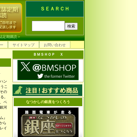
ＳＥＡＲＣＨ
誌定期購読
＞
ー
サイトマップ
お問い合わせ
ＢＭＳＨＯＰ Ｘ
内
ハン
ようこ
その
ある。
なつかしの銀座をつくろう
、ペ
銀河
ウム』
から
プレイ