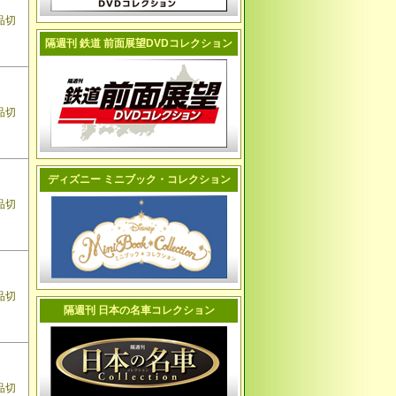
品切
隔週刊 鉄道 前面展望DVDコレクション
品切
ディズニー ミニブック・コレクション
品切
品切
隔週刊 日本の名車コレクション
品切