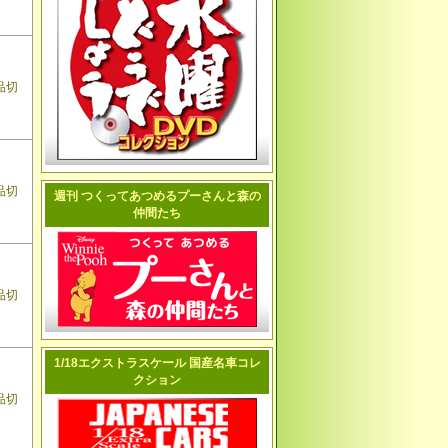
品切
品切
週刊 つくってあつめるプーさんと森の
仲間たち
品切
1/18エクストラスケール 国産名車コレ
クション
品切