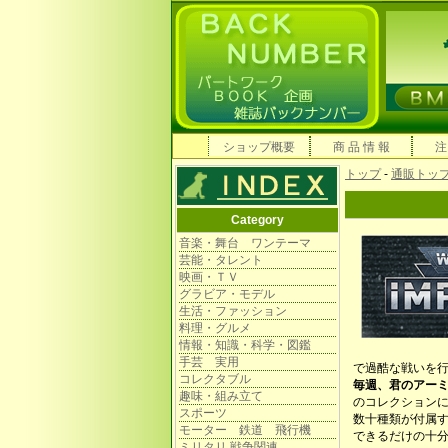
ショップ概要
商 品 情 報
注
トップ
-
通販トッ
Category
音楽・舞台 ワンテーマ
芸能・タレント
映画・ＴＶ
グラビア・モデル
生活・ファッション
料理・グルメ
情報・知識・科学・図鑑
手芸 実用
で過酷な戦いを
コレクタブル
毎週、君のアー
趣味・組み立て
のコレクション
スポーツ
数十種類が付属す
モーター 鉄道 飛行機
できるだけの十
ミリタリ 戦争関連