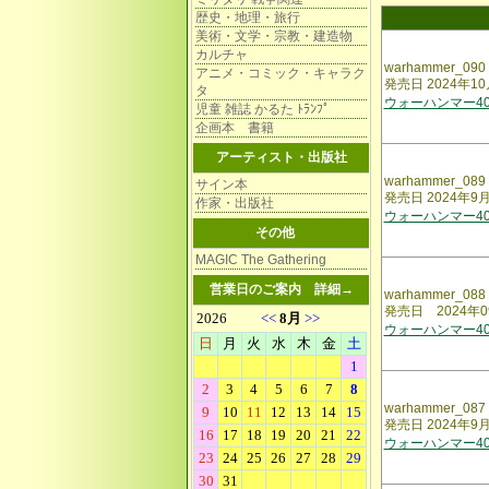
歴史・地理・旅行
美術・文学・宗教・建造物
カルチャ
warhammer_090
アニメ・コミック・キャラク
発売日 2024年1
タ
ウォーハンマー40,
児童 雑誌 かるた ﾄﾗﾝﾌﾟ
企画本 書籍
アーティスト・出版社
warhammer_089
サイン本
発売日 2024年9
作家・出版社
ウォーハンマー40,
その他
MAGIC The Gathering
営業日のご案内
詳細→
warhammer_088
発売日 2024年0
ウォーハンマー40,
warhammer_087
発売日 2024年9
ウォーハンマー40,