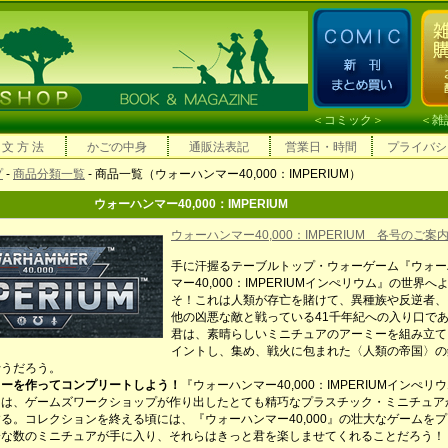
＜
コミック
＞ ＜
雑
 文 方 法
かごの中身
通販法表記
営業日・時間
プライバシ
プ
-
商品分類一覧
- 商品一覧（ウォーハンマー40,000：IMPERIUM）
ウォーハンマー40,000：IMPERIUM
ウォーハンマー40,000：IMPERIUM 各号のご案
手に汗握るテーブルトップ・ウォーゲーム『ウォー
マー40,000：IMPERIUMインぺリウム』の世界へ
そ！これは人類が存亡を賭けて、異種族や反逆者、
他の凶悪な敵と戦っている41千年紀への入り口で
君は、素晴らしいミニチュアのアーミーを組み立て
イントし、集め、戦火に包まれた〈人類の帝国〉の
行うだろう。
ミーを作ってコンプリートしよう！
『ウォーハンマー40,000：IMPERIUMインぺリ
には、ゲームズワークショップが作り出したとても精巧なプラスチック・ミニチュア
る。コレクションを終える頃には、『ウォーハンマー40,000』の壮大なゲームを
分な数のミニチュアが手に入り、それらはきっと君を楽しませてくれることだろう！