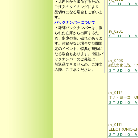
・店内分から出荷するため、
ＳＴＵＤＩＯ ＶＯ
ご注文のタイミングにより、
品切れになる場合もございま
す。
バックナンバーについて
・雑誌バックナンバーは、限
sv_0201
られた在庫から出庫するた
ＳＴＵＤＩＯ ＶＯ
め、多少の傷、破れがありま
す。付録がない場合や期間限
定のイベント、特典が無効に
なる場合もあります。 雑誌バ
ックナンバーのご発注は、一
sv_0403
切返品できませんの、ご注文
雑誌文化伝説 ’７
の際、ご了承ください。
ＳＴＵＤＩＯ ＶＯ
sv_0112
オノ・ヨーコ ON
ＳＴＵＤＩＯ ＶＯ
sv_0111
ELECTRONI
ＳＴＵＤＩＯ ＶＯ