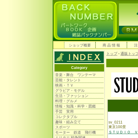
ショップ概要
商 品 情 報
注
トップ
-
通販トッ
Category
音楽・舞台 ワンテーマ
芸能・タレント
映画・ＴＶ
グラビア・モデル
生活・ファッション
料理・グルメ
情報・知識・科学・図鑑
手芸 実用
コレクタブル
趣味・組み立て
sv_0211
東京100景
スポーツ
ＳＴＵＤＩＯ ＶＯ
モーター 鉄道 飛行機
ミリタリ 戦争関連