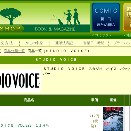
＜
コミック
＞ ＜
雑
 文 方 法
かごの中身
通販法表記
営業日・時間
プライバシ
プ
-
商品分類一覧
- 商品一覧（ＳＴＵＤＩＯ ＶＯＩＣＥ）
ＳＴＵＤＩＯ ＶＯＩＣＥ
ＳＴＵＤＩＯ ＶＯＩＣＥ スタジオ ボイス バック
バー
商品名
単価
画像
712円
（税
ＩＣＥ VOL.323 １１月号
込）