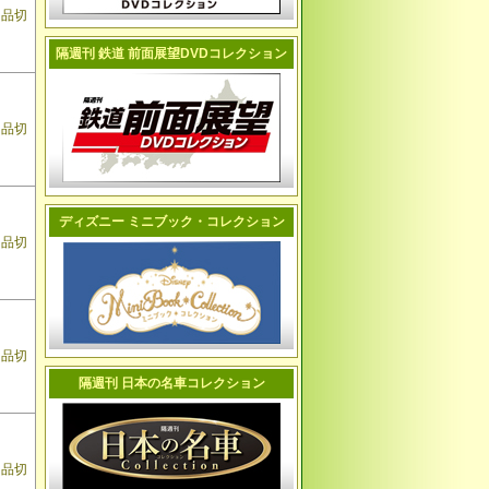
品切
隔週刊 鉄道 前面展望DVDコレクション
品切
ディズニー ミニブック・コレクション
品切
品切
隔週刊 日本の名車コレクション
品切