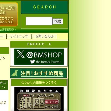
ＳＥＡＲＣＨ
誌定期購読
＞
ー
サイトマップ
お問い合わせ
ＢＭＳＨＯＰ Ｘ
ナン
なつかしの銀座をつくろう
かご
へ
品切