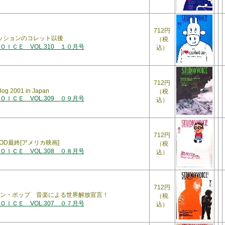
712円
 ファッションのコレット以後
（税
ＩＣＥ VOL.310 １０月号
込）
712円
log 2001 in Japan
（税
ＩＣＥ VOL.309 ０９月号
込）
712円
WOOD最終[アメリカ映画]
（税
ＩＣＥ VOL.308 ０８月号
込）
712円
ン・ポップ 音楽による世界解放宣言！
（税
ＩＣＥ VOL.307 ０７月号
込）