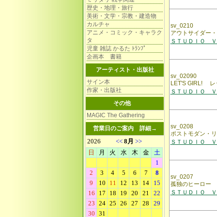
歴史・地理・旅行
美術・文学・宗教・建造物
カルチャ
sv_0210
アニメ・コミック・キャラク
アウトサイダー・
タ
ＳＴＵＤＩＯ ＶＯ
児童 雑誌 かるた ﾄﾗﾝﾌﾟ
企画本 書籍
アーティスト・出版社
sv_02090
サイン本
LET'S GIRL
作家・出版社
ＳＴＵＤＩＯ ＶＯ
その他
MAGIC The Gathering
sv_0208
営業日のご案内
詳細→
ポストモダン・リタ
ＳＴＵＤＩＯ ＶＯ
sv_0207
孤独のヒーロー RO
ＳＴＵＤＩＯ ＶＯ