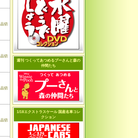
品切
品切
週刊 つくってあつめるプーさんと森の
仲間たち
品切
1/18エクストラスケール 国産名車コレ
クション
品切