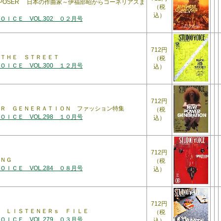
COMPOSER 日本の作曲家～伊福部昭からコーネリアスま
（税
込）
ＩＣＥ VOL.302 ０２月号
712円
ＴＨＥ ＳＴＲＥＥＴ
（税
ＩＣＥ VOL.300 １２月号
込）
712円
Ｒ ＧＥＮＥＲＡＴＩＯＮ ファッション特集
（税
ＩＣＥ VOL.298 １０月号
込）
712円
ＮＧ
（税
ＩＣＥ VOL.284 ０８月号
込）
712円
 ＬＩＳＴＥＮＥＲｓ ＦＩＬＥ
（税
ＩＣＥ VOL.279 ０３月号
込）