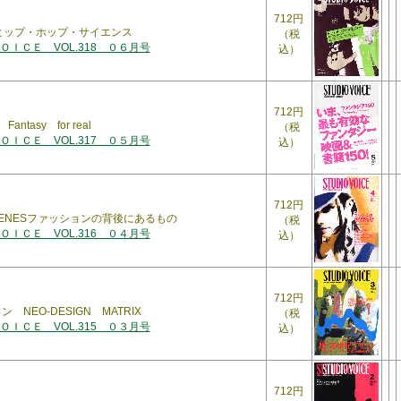
712円
enceヒップ・ホップ・サイエンス
（税
ＩＣＥ VOL.318 ０６月号
込）
712円
ntasy for real
（税
ＩＣＥ VOL.317 ０５月号
込）
712円
 SCENESファッションの背後にあるもの
（税
ＩＣＥ VOL.316 ０４月号
込）
712円
 NEO-DESIGN MATRIX
（税
ＩＣＥ VOL.315 ０３月号
込）
712円