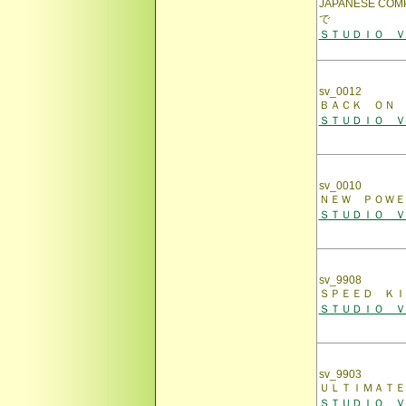
JAPANESE 
で
ＳＴＵＤＩＯ ＶＯ
sv_0012
ＢＡＣＫ ＯＮ 
ＳＴＵＤＩＯ ＶＯ
sv_0010
ＮＥＷ ＰＯＷＥ
ＳＴＵＤＩＯ ＶＯ
sv_9908
ＳＰＥＥＤ ＫＩ
ＳＴＵＤＩＯ ＶＯ
sv_9903
ＵＬＴＩＭＡＴＥ
ＳＴＵＤＩＯ ＶＯ