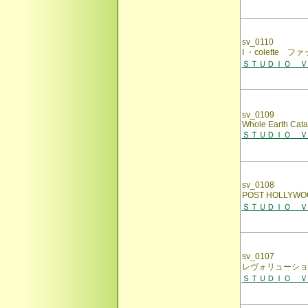
sv_0110
I ・colette
ＳＴＵＤＩＯ ＶＯ
sv_0109
Whole Earth Cata
ＳＴＵＤＩＯ ＶＯ
sv_0108
POST HOLLY
ＳＴＵＤＩＯ ＶＯ
sv_0107
レヴォリューショ
ＳＴＵＤＩＯ ＶＯ