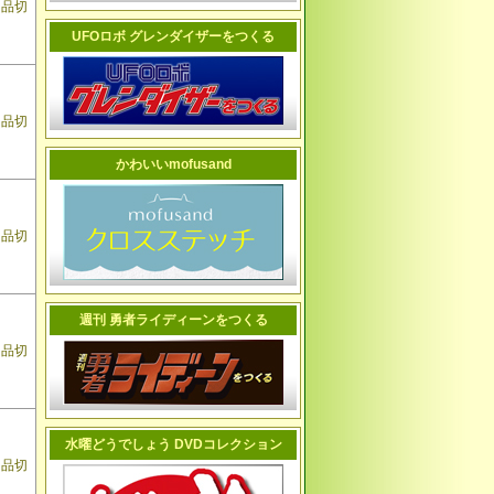
品切
UFOロボ グレンダイザーをつくる
品切
かわいいmofusand
品切
週刊 勇者ライディーンをつくる
品切
水曜どうでしょう DVDコレクション
品切