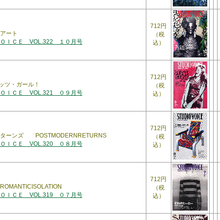
712円
アート
（税
ＩＣＥ VOL.322 １０月号
込）
712円
! レッツ・ガール！
（税
ＩＣＥ VOL.321 ０９月号
込）
712円
ーンズ POSTMODERNRETURNS
（税
ＩＣＥ VOL.320 ０８月号
込）
712円
MANTICISOLATION
（税
ＩＣＥ VOL.319 ０７月号
込）