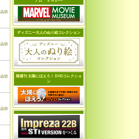
アム ＥＮＤ-->
品切
ディズニー大人のぬり絵コレクション
品切
隔週刊 太陽にほえろ！ DVDコレクショ
品切
ン
品切