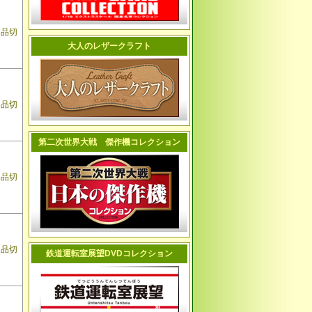
品切
大人のレザークラフト
品切
第二次世界大戦 傑作機コレクション
品切
品切
鉄道運転室展望DVDコレクション