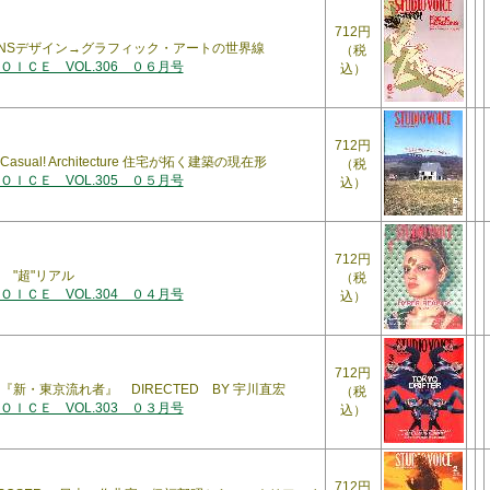
712円
RIZONSデザイン→グラフィック・アートの世界線
（税
ＩＣＥ VOL.306 ０６月号
込）
712円
ual! Architecture 住宅が拓く建築の現在形
（税
ＩＣＥ VOL.305 ０５月号
込）
712円
 "超"リアル
（税
ＩＣＥ VOL.304 ０４月号
込）
712円
新・東京流れ者』 DIRECTED BY 宇川直宏
（税
ＩＣＥ VOL.303 ０３月号
込）
712円