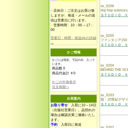
sv_0206
Hip hop sci
■
店休日：ご注文はお受け致
ＳＴＵＤＩＯ ＶＯ
しますが、発送・メールの送
信は営業日に行います。
■
営業時間：10：00.～17：
00
sv_0205
営業日・時間・発送etcの詳細
ファンタジア150 Fa
→
ＳＴＵＤＩＯ ＶＯ
かご情報
かごには現在、下記の分、入って
います。
sv_0204
商品数 0
BEHIND THE
商品代金計 ￥0
ＳＴＵＤＩＯ ＶＯ
かごの中身表示
注文画面へ
sv_0203
出荷案内
脱・20世紀デザイン
ＳＴＵＤＩＯ ＶＯ
お取り寄せ
入荷に10～14日
（出版社営業日）。品切れの
場合は確認次第ご連絡いたし
ます。
予約
入荷日に発送
sv_0202