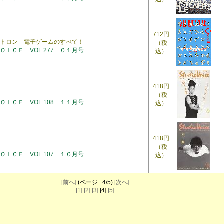
712円
トロン 電子ゲームのすべて！
（税
ＩＣＥ VOL.277 ０１月号
込）
418円
（税
ＩＣＥ VOL.108 １１月号
込）
418円
（税
ＩＣＥ VOL.107 １０月号
込）
[前へ]
(ページ : 4/5)
[次へ]
[1]
[2]
[3]
[4]
[5]