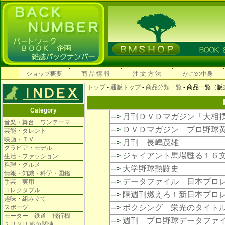
ショップ概要
商 品 情 報
注 文 方 法
かごの中身
トップ
-
通販トップ
-
商品分類一覧
- 商品一覧（
Category
-->
月刊ＤＶＤマガジン「大相撲
音楽・舞台 ワンテーマ
-->
ＤＶＤマガジン プロ野球
芸能・タレント
映画・ＴＶ
-->
月刊 長嶋茂雄
グラビア・モデル
-->
ジャイアント馬場甦る１６
生活・ファッション
料理・グルメ
-->
大学野球熱闘史
情報・知識・科学・図鑑
-->
データファイル 日本プロ
手芸 実用
コレクタブル
-->
隔週刊燃えろ！新日本プロ
趣味・組み立て
-->
ボクシング 栄光のタイト
スポーツ
モーター 鉄道 飛行機
-->
週刊 プロ野球データファ
ミリタリ 戦争関連