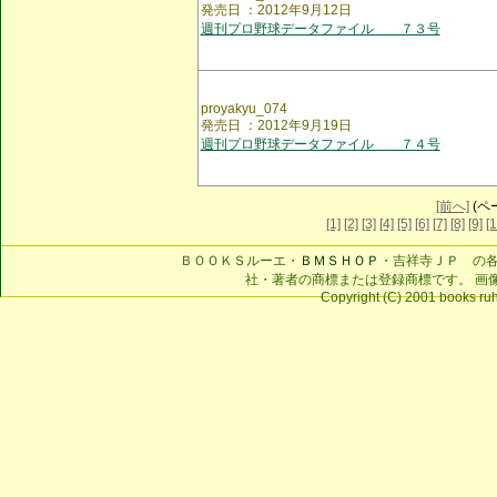
発売日 ：2012年9月12日
週刊プロ野球データファイル ７３号
proyakyu_074
発売日 ：2012年9月19日
週刊プロ野球データファイル ７４号
[前へ]
(ペー
[1]
[2]
[3]
[4]
[5]
[6]
[7]
[8]
[9]
[1
ＢＯＯＫＳルーエ・
ＢＭＳＨＯＰ
・吉祥寺ＪＰ の
社・著者の商標または登録商標です。 画
Copyright (C) 2001 books ruhe