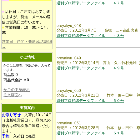
週刊プロ野球データファイル ４７号
■
店休日：ご注文はお受け致
しますが、発送・メールの送
信は営業日に行います。
proyakyu_048
■
営業時間：10：00.～17：
発売日 ：2012年3月7日 高橋一三～高山忠克
00
週刊プロ野球データファイル ４８号
営業日・時間・発送etcの詳細
→
かご情報
proyakyu_049
発売日 ：2012年3月14日 高山 久～竹村元雄
かごには現在、下記の分、入って
週刊プロ野球データファイル ４９号
います。
商品数 0
商品代金計 ￥0
かごの中身表示
proyakyu_050
注文画面へ
発売日 ：2012年3月21日 竹本 修～田中 
週刊プロ野球データファイル ５０号
出荷案内
お取り寄せ
入荷に10～14日
（出版社営業日）。品切れの
proyakyu_051
場合は確認次第ご連絡いたし
発売日 ：2012年3月28日 竹本 修～田中 
ます。
週刊プロ野球データファイル ５１号
予約
入荷日に発送