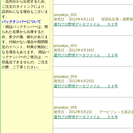
・店内分から出荷するため、
ご注文のタイミングにより、
品切れになる場合もございま
proyakyu_052
す。
発売日 ：2012年4月11日 谷田比呂美～団野
バックナンバーについて
週刊プロ野球データファイル ５２号
・雑誌バックナンバーは、限
られた在庫から出庫するた
め、多少の傷、破れがありま
す。付録がない場合や期間限
proyakyu_053
定のイベント、特典が無効に
発売日 ：2012年4月18日
なる場合もあります。 雑誌バ
週刊プロ野球データファイル ５３号
ックナンバーのご発注は、一
切返品できませんの、ご注文
の際、ご了承ください。
proyakyu_054
発売日 ：2012年4月25日
週刊プロ野球データファイル ５４号
proyakyu_055
発売日 ：2012年5月2日 デービソン～土居
週刊プロ野球データファイル ５５号