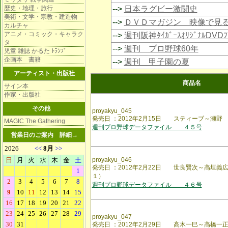
歴史・地理・旅行
-->
日本ラグビー激闘史
美術・文学・宗教・建造物
-->
ＤＶＤマガジン 映像で見
カルチャ
アニメ・コミック・キャラク
-->
週刊阪神ﾀｲｶﾞｰｽｵﾘｼﾞﾅﾙDVD
タ
-->
週刊 プロ野球60年
児童 雑誌 かるた ﾄﾗﾝﾌﾟ
企画本 書籍
-->
週刊 甲子園の夏
アーティスト・出版社
商品名
サイン本
作家・出版社
その他
proyakyu_045
発売日 ：2012年2月15日 スティーブ～瀬野
MAGIC The Gathering
週刊プロ野球データファイル ４５号
営業日のご案内
詳細→
proyakyu_046
発売日 ：2012年2月22日 世良賢次～高垣義
１）
週刊プロ野球データファイル ４６号
proyakyu_047
発売日 ：2012年2月29日 高木一巳～高橋一