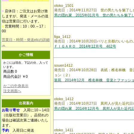
otoko_1501
発売日 ：2014年11月27日 世の男たちを魅了
■
店休日：ご注文はお受け致
男の隠れ家 2015年01月号 世の男たちを魅了
しますが、発送・メールの送
信は営業日に行います。
■
営業時間：10：00.～17：
00
figa_1412
営業日・時間・発送etcの詳細
発売日 ：2014年10月20日パリと京都のいいもの
→
ＦＩＧＡＲＯ 2014年12月号 462号
かご情報
かごには現在、下記の分、入って
souen1412
います。
発売日 ：2014年10月28日 表紙：椎名林檎
商品数 0
ョン（２）
商品代金計 ￥0
装苑 2014年12月 椎名林檎 音楽とファッシ
かごの中身表示
注文画面へ
otoko_1412
出荷案内
発売日 ：2014年10月27日 異邦人が見た近代日
男の隠れ家 2014年12月号 異邦人が見た近代
お取り寄せ
入荷に10～14日
（出版社営業日）。品切れの
場合は確認次第ご連絡いたし
ます。
otoko_1411
予約
入荷日に発送